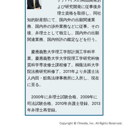
子デバイスの商品開発お
よび研究開発に従事後弁
理士資格を取得し、同社
知的財産部にて、国内外の出願関連業
務、国内外の渉外業務などに従事。その
後、弁理士として独立し、国内外の出願
関連業務、国内特許の鑑定などを行う。
慶應義塾大学理工学部計測工学科卒
業。慶應義塾大学大学院理工学研究科物
質科学専攻修士課程修了。桐蔭法科大学
院法務研究科修了。2011年より弁護士法
人内田・鮫島法律事務所に入所し、現在
に至る。
2000年に弁理士試験合格、2009年に
司法試験合格、2010年弁護士登録、2013
年弁理士再登録。
Copyright © ITmedia, Inc. All Rights Reserved.