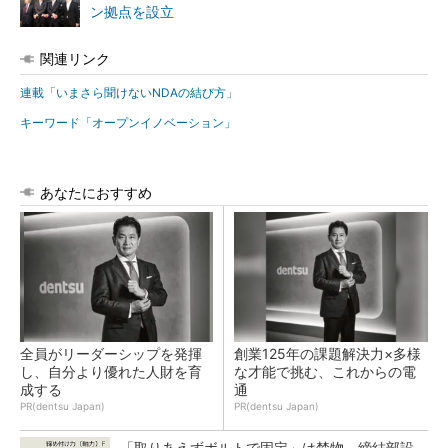
ン拠点を設立
関連リンク
連載「いまさら聞けないNDAの結び方」
キーワード「オープンイノベーション」
あなたにおすすめ
全員がリーダーシップを発揮
創業125年の課題解決力×多様
し、自分より優れた人財を育
な才能で挑む、これからの電
成する
通
PR(dentsu Japan)
PR(dentsu Japan)
「取りあえずボルトで固定」は禁物 締結部設