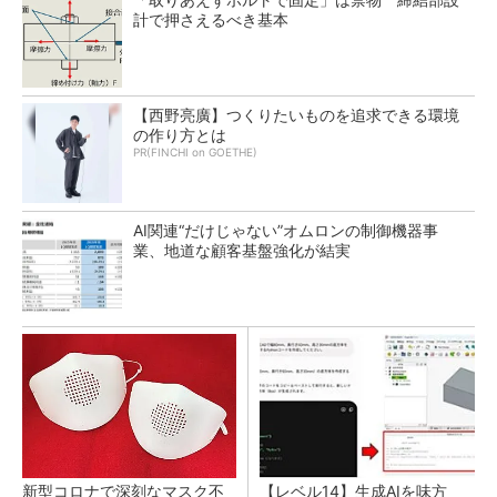
計で押さえるべき基本
【西野亮廣】つくりたいものを追求できる環境
の作り方とは
PR(FINCHI on GOETHE)
AI関連“だけじゃない”オムロンの制御機器事
業、地道な顧客基盤強化が結実
新型コロナで深刻なマスク不
【レベル14】生成AIを味方