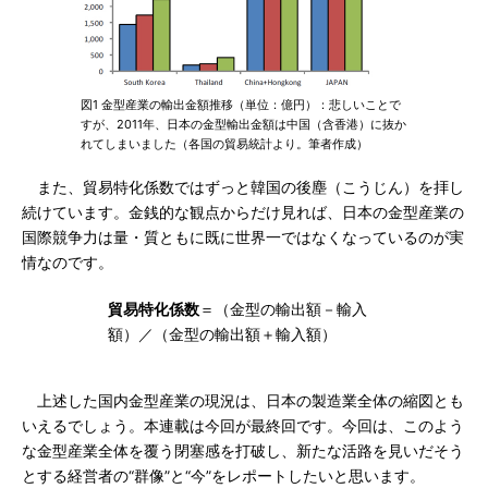
図1 金型産業の輸出金額推移（単位：億円）：悲しいことで
すが、2011年、日本の金型輸出金額は中国（含香港）に抜か
れてしまいました（各国の貿易統計より。筆者作成）
また、貿易特化係数ではずっと韓国の後塵（こうじん）を拝し
続けています。金銭的な観点からだけ見れば、日本の金型産業の
国際競争力は量・質ともに既に世界一ではなくなっているのが実
情なのです。
貿易特化係数
＝（金型の輸出額－輸入
額）／（金型の輸出額＋輸入額）
上述した国内金型産業の現況は、日本の製造業全体の縮図とも
いえるでしょう。本連載は今回が最終回です。今回は、このよう
な金型産業全体を覆う閉塞感を打破し、新たな活路を見いだそう
とする経営者の“群像”と“今”をレポートしたいと思います。