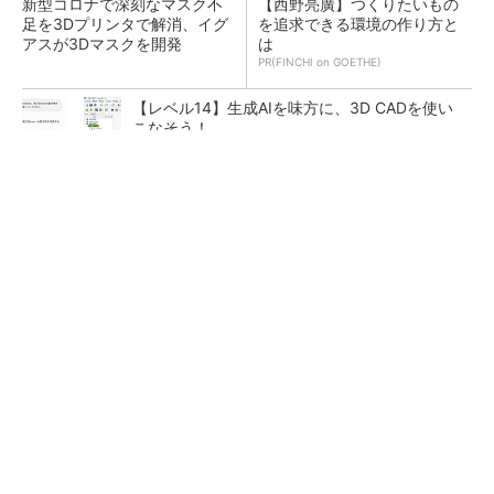
新型コロナで深刻なマスク不
【西野亮廣】つくりたいもの
足を3Dプリンタで解消、イグ
を追求できる環境の作り方と
アスが3Dマスクを開発
は
PR(FINCHI on GOETHE)
【レベル14】生成AIを味方に、3D CADを使い
こなそう！
令和8年熊本地震による工場への影響まとめ
狭小な駐車場に、シャープがポールカメラ式製
品発表 市場シェア10％目指す