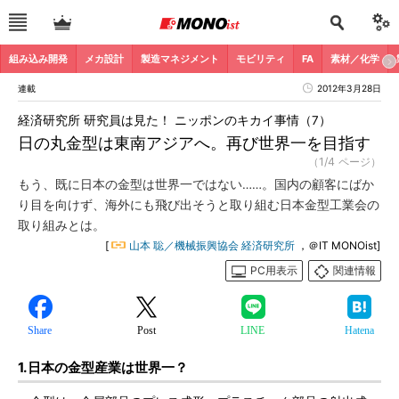
組み込み開発
メカ設計
製造マネジメント
モビリティ
FA
素材／化学
連載
2012年3月28日
経済研究所 研究員は見た！ ニッポンのキカイ事情（7）
日の丸金型は東南アジアへ。再び世界一を目指す
（1/4 ページ）
もう、既に日本の金型は世界一ではない……。国内の顧客にばか
り目を向けず、海外にも飛び出そうと取り組む日本金型工業会の
取り組みとは。
[
山本 聡／機械振興協会 経済研究所
，＠IT MONOist]
PC用表示
関連情報
Share
Post
LINE
Hatena
1.日本の金型産業は世界一？