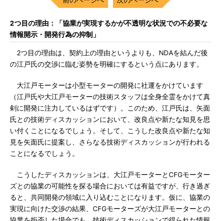
2つ目の理由：「協業が実現するかが不透明な状況での不必要な
情報開示・開発行為の抑制」
2つ目の理由は、契約上の理由というよりも、NDAを結んだ後
の江戸氏の交渉に臨む姿勢を明確にするという点にあります。
大江戸モーターは小型モーターの開発に社運をかけています
（江戸氏や大江戸モーターの技術スタッフは全身全霊をかけて真
剣に開発に注力しているはずです）。このため、江戸氏は、矢面
氏との技術ディスカッションにおいて、改良点や新たな知見を思
い付くことになるでしょう。そして、こうした改良点や新たな知
見を矢面氏に提案し、さらなる技術ディスカッションが行われる
ことになるでしょう。
こうしたディスカッションは、大江戸モーターとCFGモーター
ズとの協業の可能性を探る場合においては有益ですが、行き過ぎ
ると、共同開発の領域に入り込むことになります。仮に、協業の
実現に向けた交渉の結果、CFGモーターズが大江戸モーターとの
協業を拒否した場合でも、技術ディスカッションで得られた情報