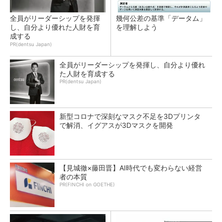
全員がリーダーシップを発揮
幾何公差の基準「データム」
し、自分より優れた人財を育
を理解しよう
成する
PR(dentsu Japan)
全員がリーダーシップを発揮し、自分より優れ
た人財を育成する
PR(dentsu Japan)
新型コロナで深刻なマスク不足を3Dプリンタ
で解消、イグアスが3Dマスクを開発
【見城徹×藤田晋】AI時代でも変わらない経営
者の本質
PR(FINCHI on GOETHE)