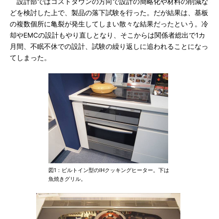
設計部ではコストダウンの方向で設計の簡略化や材料の削減な
どを検討した上で、製品の落下試験を行った。だが結果は、基板
の複数個所に亀裂が発生してしまい散々な結果だったという。冷
却やEMCの設計もやり直しとなり、そこからは関係者総出で1カ
月間、不眠不休での設計、試験の繰り返しに追われることになっ
てしまった。
図1：ビルトイン型のIHクッキングヒーター。下は
魚焼きグリル。