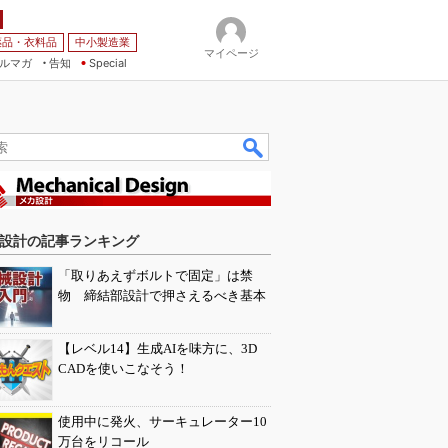
薬品・衣料品
中小製造業
マイページ
ルマガ
告知
Special
設計の記事ランキング
「取りあえずボルトで固定」は禁
物 締結部設計で押さえるべき基本
【レベル14】生成AIを味方に、3D
CADを使いこなそう！
使用中に発火、サーキュレーター10
万台をリコール