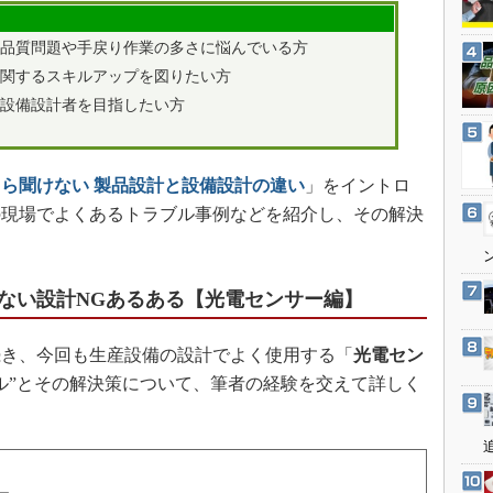
3Dプリンタ
産業オープンネット展
デジタルツインとCAE
品質問題や手戻り作業の多さに悩んでいる方
S＆OP
関するスキルアップを図りたい方
設備設計者を目指したい方
インダストリー4.0
イノベーション
製造業ビッグデータ
ら聞けない 製品設計と設備設計の違い
」をイントロ
メイドインジャパン
の現場でよくあるトラブル事例などを紹介し、その解決
植物工場
知財マネジメント
ない設計NGあるある【光電センサー編】
海外生産
グローバル設計・開発
続き、今回も生産設備の設計でよく使用する「
光電セン
ル”とその解決策について、筆者の経験を交えて詳しく
制御セキュリティ
新型コロナへの対応