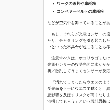
ワークの破片や摩耗粉
コンベヤーベルトの摩耗粉
などが空気中を舞っていることが
もし、それらが光電センサーの投
たり、チャタリングを引き起こし
いといった不具合が起こることも
注意すべきは、ホコリやゴミだけ
光電センサーの投受光面に水がか
折／散乱してうまくセンサーが反
「汚れてしまったらウエスのよう
受光面を下手にウエスで拭くと、
悪影響を及ぼすリスクが高くなり
清掃してもらう」という設計思想