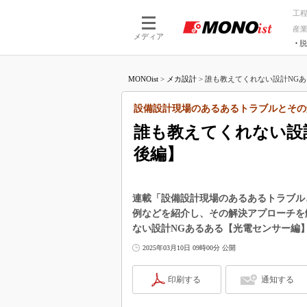
工
産
メディア
脱
つながる技術
AI×技術
MONOist
>
メカ設計
>
誰も教えてくれない設計NGある
つながる工場
AI×設備
つながるサービ
Physical
設備設計現場のあるあるトラブルとその
誰も教えてくれない設
後編】
連載「設備設計現場のあるあるトラブル
例などを紹介し、その解決アプローチを
ない設計NGあるある【光電センサー編
2025年03月10日 09時00分 公開
印刷する
通知する