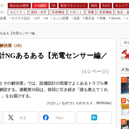
程別：
組み込み開発
メカ設計
製造マネジメント
物流
R＆D
キャリア
FA
業別：
モビリティ
素材／化学
医療機器
ロボット
電機
産業機械
食品・
炭素
サステナ設計
エッジ逆襲
品質
展示会
特集
メ
IoT
AI
ebook
伝承
組み込み開発
CEATEC
読者調査まとめ
編集後記
ある【光電センサー編...
JIMTOF
保全
メカ設計
つながるクルマ
組込み/エッジ コンピューティング
ス
 AI
製造マネジメント
5G
解決策（10）
展＆IoT/5Gソリューション展
VR／AR
FA
計NGあるある【光電センサー編／
IIFES
モビリティ
フィールドサービス
国際ロボット展
素材／化学
FPGA
メカ
（1/2 ページ）
ジャパンモビリティショー
組み込み画像技術
TECHNO-FRONTIER
とその解決策」では、設備設計の現場でよくあるトラブル事
組み込みモデリング
解説する。連載第10回は、前回に引き続き「誰も教えてくれ
人テク展
Windows Embedded
】」をお届けする。
スマート工場EXPO
[
りびぃ／ものづくりのススメ
，
MONOist
]
車載ソフト開発
EdgeTech+
ISO26262
日本ものづくりワールド
見る
Share
無償設計ツール
AUTOMOTIVE WORLD