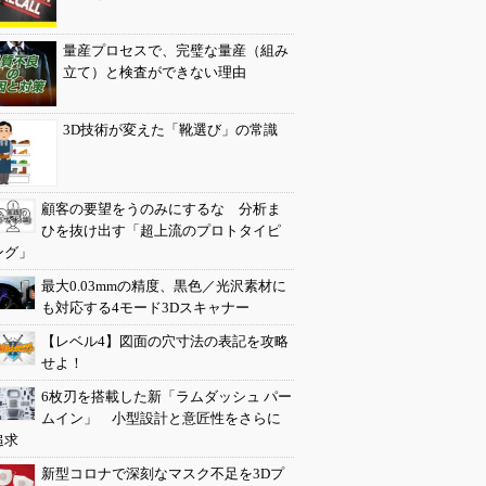
量産プロセスで、完璧な量産（組み
立て）と検査ができない理由
3D技術が変えた「靴選び」の常識
顧客の要望をうのみにするな 分析ま
ひを抜け出す「超上流のプロトタイピ
ング」
最大0.03mmの精度、黒色／光沢素材に
も対応する4モード3Dスキャナー
【レベル4】図面の穴寸法の表記を攻略
せよ！
6枚刃を搭載した新「ラムダッシュ パー
ムイン」 小型設計と意匠性をさらに
追求
新型コロナで深刻なマスク不足を3Dプ