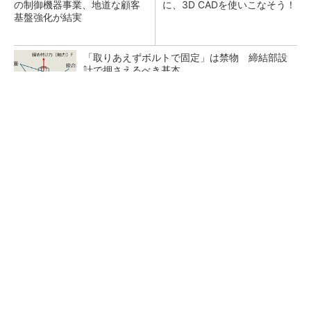
の制御機器事業、地道な顧客
に、3D CADを使いこなそう！
基盤強化が結実
「取りあえずボルトで固定」は禁物 締結部設
計で押さえるべき基本
狭小な駐車場に、シャープがポールカメラ式製
品発表 市場シェア10％目指す
ルネサスが高崎工場を閉鎖へ、かつてはSiCデ
バイス生産の計画も