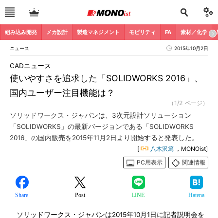
組み込み開発
メカ設計
製造マネジメント
モビリティ
FA
素材／化学
ニュース
2015年10月2日
CADニュース
使いやすさを追求した「SOLIDWORKS 2016」、
国内ユーザー注目機能は？
（1/2 ページ）
ソリッドワークス・ジャパンは、3次元設計ソリューション
「SOLIDWORKS」の最新バージョンである「SOLIDWORKS
2016」の国内販売を2015年11月2日より開始すると発表した。
[
八木沢篤
，MONOist]
PC用表示
関連情報
Share
Post
LINE
Hatena
ソリッドワークス・ジャパンは2015年10月1日に記者説明会を