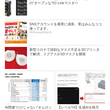
の“オープンな”IO-Linkマスター
SNSアカウントを着実に成長。実はみんなココ
使ってます。
PR(Dreaw合同会社)
新型コロナで深刻なマスク不足を3Dプリンタ
で解消、イグアスが3Dマスクを開発
AI関連“だけじゃない”オムロン
【レベル14】生成AIを味方