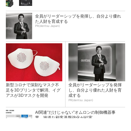
全員がリーダーシップを発揮し、自分より優れ
た人財を育成する
PR(dentsu Japan)
新型コロナで深刻なマスク不
全員がリーダーシップを発揮
足を3Dプリンタで解消、イグ
し、自分より優れた人財を育
アスが3Dマスクを開発
成する
PR(dentsu Japan)
AI関連“だけじゃない”オムロンの制御機器事
業、地道な顧客基盤強化が結実