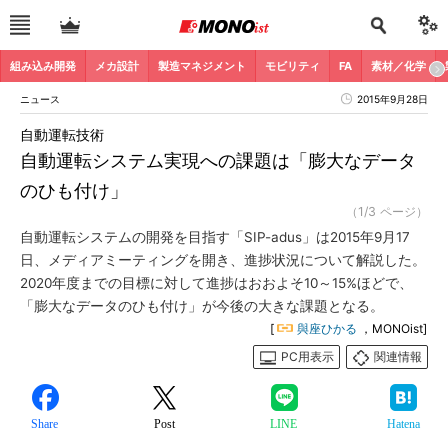
組み込み開発
メカ設計
製造マネジメント
モビリティ
FA
素材／化学
ニュース
2015年9月28日
自動運転技術
自動運転システム実現への課題は「膨大なデータ
のひも付け」
（1/3 ページ）
自動運転システムの開発を目指す「SIP-adus」は2015年9月17
日、メディアミーティングを開き、進捗状況について解説した。
2020年度までの目標に対して進捗はおおよそ10～15%ほどで、
「膨大なデータのひも付け」が今後の大きな課題となる。
[
與座ひかる
，MONOist]
PC用表示
関連情報
Share
Post
LINE
Hatena