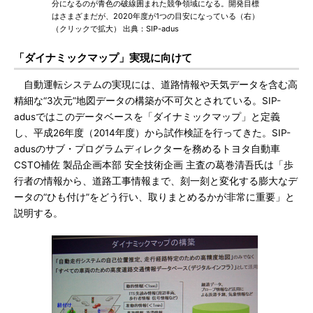
分になるのが青色の破線囲まれた競争領域になる。開発目標
はさまざまだが、2020年度が1つの目安になっている（右）
（クリックで拡大） 出典：SIP-adus
「ダイナミックマップ」実現に向けて
自動運転システムの実現には、道路情報や天気データを含む高
精細な“3次元”地図データの構築が不可欠とされている。SIP-
adusではこのデータベースを「ダイナミックマップ」と定義
し、平成26年度（2014年度）から試作検証を行ってきた。SIP-
adusのサブ・プログラムディレクターを務めるトヨタ自動車
CSTO補佐 製品企画本部 安全技術企画 主査の葛巻清吾氏は「歩
行者の情報から、道路工事情報まで、刻一刻と変化する膨大なデ
ータの“ひも付け”をどう行い、取りまとめるかが非常に重要」と
説明する。