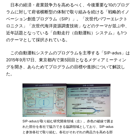
日本の経済・産業競争力を高めるべく、今後重要な10のプログ
ラムに対して府省横断型の体制で取り組みを続ける「戦略的イノ
ベーション創造プログラム（SIP）」。「次世代パワーエレクト
ロニクス」「次世代海洋資源調査技術」などのテーマが並ぶ中、
近年話題となっている「自動走行（自動運転）システム」も1つ
のテーマとして採択されている。
この自動運転システムのプログラムを主導する「SIP-adus」は
2015年9月17日、東京都内で第5回目となるメディアミーティン
グを開き、あらためてプログラムの目標や進捗について解説し
た。
SIP-adusが取り組む研究開発領域（左）。赤色の破線で囲ま
れた部分を各社で協力できる協調領域としており、SIP-adus
と参加各社で取り組む。各社がそれぞれの商品力を高める部