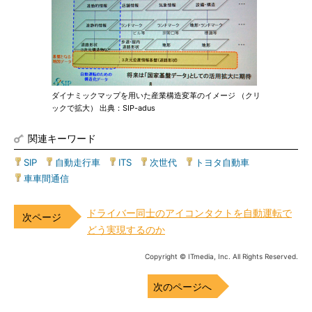
ダイナミックマップを用いた産業構造変革のイメージ （クリ
ックで拡大） 出典：SIP-adus
関連キーワード
SIP
|
自動走行車
|
ITS
|
次世代
|
トヨタ自動車
|
車車間通信
ドライバー同士のアイコンタクトを自動運転で
どう実現するのか
Copyright © ITmedia, Inc. All Rights Reserved.
次のページへ