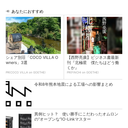
あなたにおすすめ
シェア別荘「COCO VILLA O
【西野亮廣】ビジネス書最新
wners」3選
刊『北極星 僕たちはどう働
くか』
PR(COCO VILLA on GOETHE)
PR(FINCHI on GOETHE)
令和8年熊本地震による工場への影響まとめ
異例ヒット？ 使い勝手にこだわったオムロン
の“オープンな”IO-Linkマスター