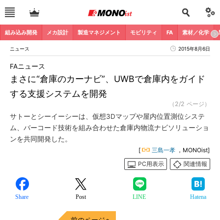
組み込み開発
メカ設計
製造マネジメント
モビリティ
FA
素材／化学
ニュース
2015年8月6日
FAニュース
まさに“倉庫のカーナビ”、UWBで倉庫内をガイド
する支援システムを開発
（2/2 ページ）
サトーとシーイーシーは、仮想3Dマップや屋内位置測位システ
ム、バーコード技術を組み合わせた倉庫内物流ナビソリューショ
ンを共同開発した。
[
三島一孝
，MONOist]
PC用表示
関連情報
Share
Post
LINE
Hatena
前のページへ