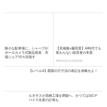
狭小な駐車場に、シャープが
【見城徹×藤田晋】AI時代でも
ポールカメラ式製品発表 市
変わらない経営者の本質
場シェア10％目指す
PR(FINCHI on GOETHE)
【レベル4】図面の穴寸法の表記を攻略せよ！
ルネサスが高崎工場を閉鎖へ、かつてはSiCデ
バイス生産の計画も