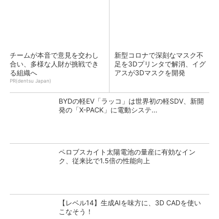
チームが本音で意見を交わし
新型コロナで深刻なマスク不
合い、多様な人財が挑戦でき
足を3Dプリンタで解消、イグ
る組織へ
アスが3Dマスクを開発
PR(dentsu Japan)
BYDの軽EV「ラッコ」は世界初の軽SDV、新開
発の「X-PACK」に電動システ...
ペロブスカイト太陽電池の量産に有効なイン
ク、従来比で1.5倍の性能向上
【レベル14】生成AIを味方に、3D CADを使い
こなそう！