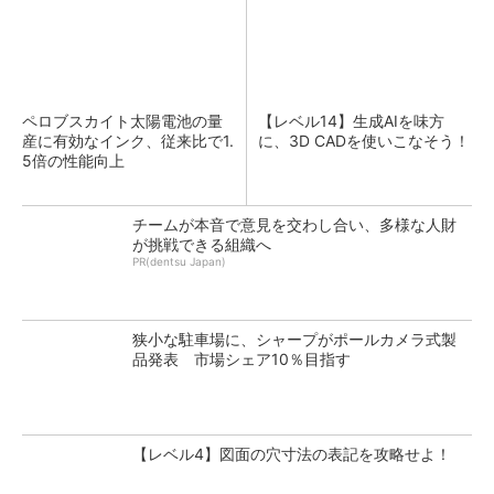
ペロブスカイト太陽電池の量
【レベル14】生成AIを味方
産に有効なインク、従来比で1.
に、3D CADを使いこなそう！
5倍の性能向上
チームが本音で意見を交わし合い、多様な人財
が挑戦できる組織へ
PR(dentsu Japan)
狭小な駐車場に、シャープがポールカメラ式製
品発表 市場シェア10％目指す
【レベル4】図面の穴寸法の表記を攻略せよ！