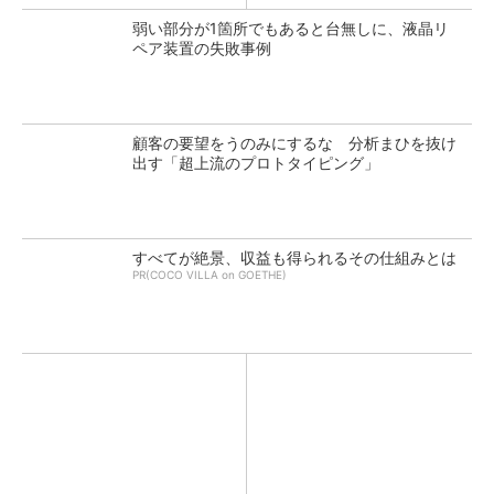
弱い部分が1箇所でもあると台無しに、液晶リ
ペア装置の失敗事例
顧客の要望をうのみにするな 分析まひを抜け
出す「超上流のプロトタイピング」
すべてが絶景、収益も得られるその仕組みとは
PR(COCO VILLA on GOETHE)