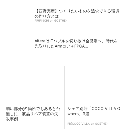
【西野亮廣】つくりたいものを追求できる環境
の作り方とは
PR(FINCHI on GOETHE)
AlteraはITバブルを切り抜け全盛期へ、時代を
先取りしたArmコア＋FPGA...
弱い部分が1箇所でもあると台
シェア別荘「COCO VILLA O
無しに、液晶リペア装置の失
wners」3選
敗事例
PR(COCO VILLA on GOETHE)