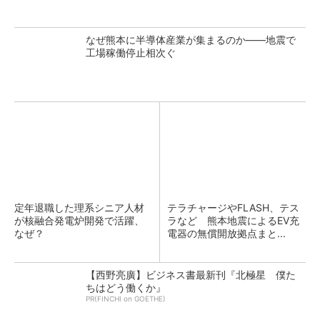
なぜ熊本に半導体産業が集まるのか――地震で
工場稼働停止相次ぐ
定年退職した理系シニア人材
テラチャージやFLASH、テス
が核融合発電炉開発で活躍、
ラなど 熊本地震によるEV充
なぜ？
電器の無償開放拠点まと...
【西野亮廣】ビジネス書最新刊『北極星 僕た
ちはどう働くか』
PR(FINCHI on GOETHE)