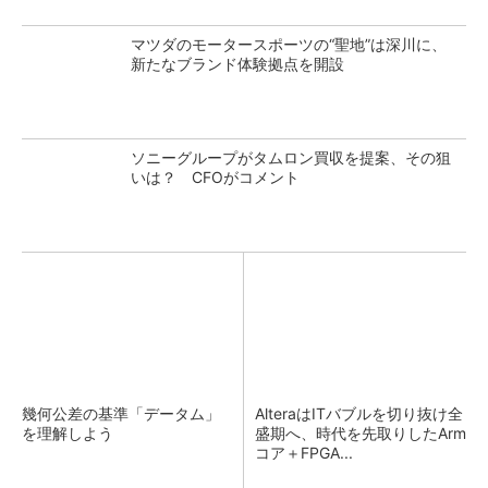
マツダのモータースポーツの“聖地”は深川に、
新たなブランド体験拠点を開設
ソニーグループがタムロン買収を提案、その狙
いは？ CFOがコメント
幾何公差の基準「データム」
AlteraはITバブルを切り抜け全
を理解しよう
盛期へ、時代を先取りしたArm
コア＋FPGA...