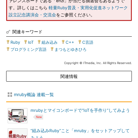
ァレンスボードである「enzi」が当たる抽選会もあるようで
す。詳しくはこちら
軽量Ruby普及・実用化促進ネットワーク
設立記念講演会・交流会
をご参照ください。
関連キーワード
Ruby
|
IoT
|
組み込み
|
C++
|
C言語
|
プログラミング言語
|
まつもとゆきひろ
Copyright © ITmedia, Inc. All Rights Reserved.
関連情報
mruby概論 連載一覧
mrubyとマイコンボードで“IoTを手作り”してみよう
“組み込みRuby”こと「mruby」をセットアップして
みよう