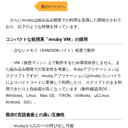
前のページへ
さらにmrubyは組み込み開発での利用を意識した開発がされて
おり、以下のような特徴を持っています。
コンパクトな処理系「mruby VM」の採用
・少ないメモリ（RAM100Kバイト）程度で動作
・VM（仮想マシン）上で動作するため環境依存しません。ま
た組み込み開発での安全性を考慮し、Rubyアプリケーションは
スクリプトですが、mrubyアプリケーションはmrubyコンパイラ
によりバイトコードに変換して利用したり、スクリプトのまま利
用できたりと自由度が高くなっています（動作確認済OS：
Windows、Linux、Mac OS、ITRON、VxWorks、μCLinux、
Android、iOS）。
既存C言語資産との高い互換性
・mrubyからC/C++の呼び出し可能