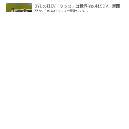
BYDの軽EV「ラッコ」は世界初の軽SDV、新開
発の「X-PACK」に電動システ...
ペロブスカイト太陽電池の量産に有効なイン
ク、従来比で1.5倍の性能向上
【レベル14】生成AIを味方に、3D CADを使い
こなそう！