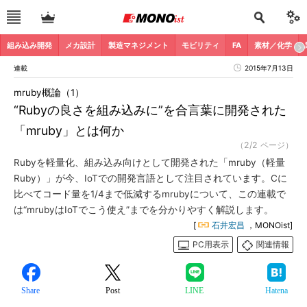
組み込み開発
メカ設計
製造マネジメント
モビリティ
FA
素材／化学
連載
2015年7月13日
mruby概論（1）
“Rubyの良さを組み込みに”を合言葉に開発された
「mruby」とは何か
（2/2 ページ）
Rubyを軽量化、組み込み向けとして開発された「mruby（軽量
Ruby）」が今、IoTでの開発言語として注目されています。Cに
比べてコード量を1/4まで低減するmrubyについて、この連載で
は“mrubyはIoTでこう使え”までを分かりやすく解説します。
[
石井宏昌
，MONOist]
PC用表示
関連情報
Share
Post
LINE
Hatena