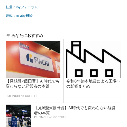
軽量Rubyフォーラム
連載：mruby概論
あなたにおすすめ
【見城徹×藤田晋】AI時代でも
令和8年熊本地震による工場へ
変わらない経営者の本質
の影響まとめ
PR(FINCHI on GOETHE)
【見城徹×藤田晋】AI時代でも変わらない経営
者の本質
PR(FINCHI on GOETHE)