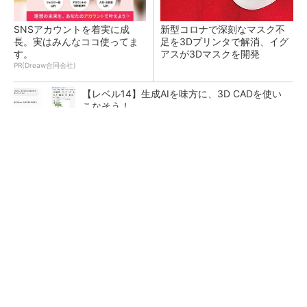
SNSアカウントを着実に成
新型コロナで深刻なマスク不
長。実はみんなココ使ってま
足を3Dプリンタで解消、イグ
す。
アスが3Dマスクを開発
PR(Dreaw合同会社)
【レベル14】生成AIを味方に、3D CADを使い
こなそう！
令和8年熊本地震による工場への影響まとめ
狭小な駐車場に、シャープがポールカメラ式製
品発表 市場シェア10％目指す