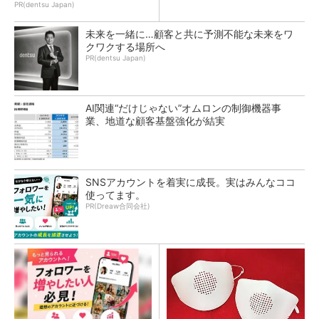
PR(dentsu Japan)
未来を一緒に…顧客と共に予測不能な未来をワ
クワクする場所へ
PR(dentsu Japan)
AI関連“だけじゃない”オムロンの制御機器事
業、地道な顧客基盤強化が結実
SNSアカウントを着実に成長。実はみんなココ
使ってます。
PR(Dreaw合同会社)