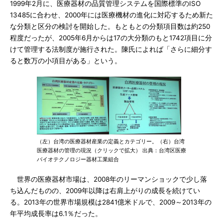
1999年2月に、医療器材の品質管理システムを国際標準のISO
13485に合わせ、2000年には医療機材の進化に対応するため新た
な分類と区分の検討を開始した。もともとの分類項目数は約250
程度だったが、2005年6月からは17の大分類のもと1742項目に分
けて管理する法制度が施行された。陳氏によれば「さらに細分す
ると数万の小項目がある」という。
（左）台湾の医療器材産業の定義とカテゴリー。（右）台湾
医療器材の管理の現況（クリックで拡大） 出典：台湾区医療
バイオテクノロジー器材工業組合
世界の医療器材市場は、2008年のリーマンショックで少し落
ち込んだものの、2009年以降は右肩上がりの成長を続けてい
る。2013年の世界市場規模は2841億米ドルで、2009～2013年の
年平均成長率は6.1％だった。