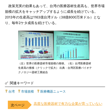
政策充実の効果もあって、台湾の医療器材生産高も、世界市場
規模の拡大をキャッチアップするように成長を続けている。
2013年の生産高は1163億台湾ドル（38億8000万米ドル）とな
り、毎年2ケタ成長を続けている。
（左）世界の医療器材市場規模の推移。（右）台湾医療器材
生産高の推移（クリックで拡大） 出典：台湾区医療バイオテ
クノロジー器材工業組合
関連キーワード
台湾
|
市場規模
|
医療機器ニュース
高度な医療器材で有力な企業が育っていない