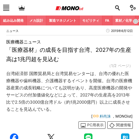
組み込み開発
メカ設計
製造マネジメント
モビリティ
FA
素材／化学
ニュース
2015年6月12日
医療機器ニュース
「医療器材」の成長を目指す台湾、2027年の生産
高は1兆円超を見込む
（1/2 ページ）
台湾経済部 国際貿易局と台湾貿易センターは、台湾の優れた医
療機器や歯科機器、介護機器するイベントを開催。台湾の医療機
器産業の成長戦略についても説明があり、高度医療機器の開発や
サービスの付加価値化などによって、2027年の生産高を2013年
比で2.5倍の3000億台湾ドル（約1兆2000億円）以上に成長させ
ることを見込んでいる。
[
朴尚洙
，MONOist]
PC用表示
関連情報