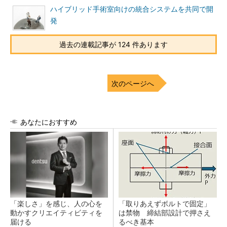
ハイブリッド手術室向けの統合システムを共同で開
発
過去の連載記事が 124 件あります
次のページへ
あなたにおすすめ
「楽しさ」を感じ、人の心を
「取りあえずボルトで固定」
動かすクリエイティビティを
は禁物 締結部設計で押さえ
届ける
るべき基本