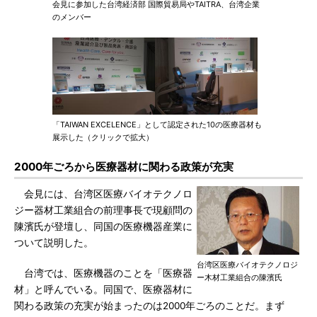
会見に参加した台湾経済部 国際貿易局やTAITRA、台湾企業
のメンバー
「TAIWAN EXCELENCE」として認定された10の医療器材も
展示した（クリックで拡大）
2000年ごろから医療器材に関わる政策が充実
会見には、台湾区医療バイオテクノロ
ジー器材工業組合の前理事長で現顧問の
陳濱氏が登壇し、同国の医療機器産業に
ついて説明した。
台湾区医療バイオテクノロジ
台湾では、医療機器のことを「医療器
ー木材工業組合の陳濱氏
材」と呼んでいる。同国で、医療器材に
関わる政策の充実が始まったのは2000年ごろのことだ。まず