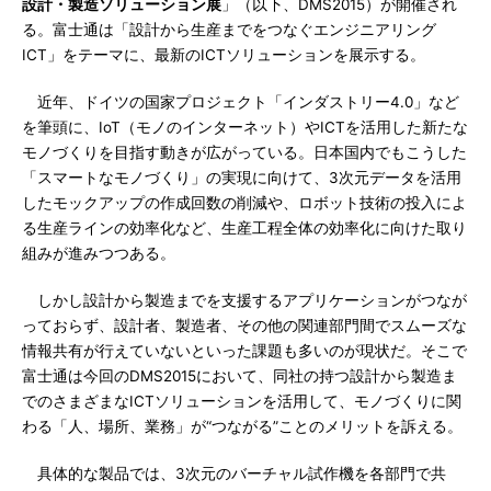
設計・製造ソリューション展
」（以下、DMS2015）が開催され
る。富士通は「設計から生産までをつなぐエンジニアリング
ICT」をテーマに、最新のICTソリューションを展示する。
近年、ドイツの国家プロジェクト「インダストリー4.0」など
を筆頭に、IoT（モノのインターネット）やICTを活用した新たな
モノづくりを目指す動きが広がっている。日本国内でもこうした
「スマートなモノづくり」の実現に向けて、3次元データを活用
したモックアップの作成回数の削減や、ロボット技術の投入によ
る生産ラインの効率化など、生産工程全体の効率化に向けた取り
組みが進みつつある。
しかし設計から製造までを支援するアプリケーションがつなが
っておらず、設計者、製造者、その他の関連部門間でスムーズな
情報共有が行えていないといった課題も多いのが現状だ。そこで
富士通は今回のDMS2015において、同社の持つ設計から製造ま
でのさまざまなICTソリューションを活用して、モノづくりに関
わる「人、場所、業務」が“つながる”ことのメリットを訴える。
具体的な製品では、3次元のバーチャル試作機を各部門で共