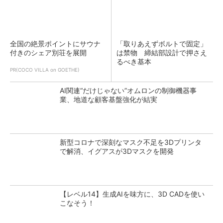
全国の絶景ポイントにサウナ
「取りあえずボルトで固定」
付きのシェア別荘を展開
は禁物 締結部設計で押さえ
るべき基本
PR(COCO VILLA on GOETHE)
AI関連“だけじゃない”オムロンの制御機器事
業、地道な顧客基盤強化が結実
新型コロナで深刻なマスク不足を3Dプリンタ
で解消、イグアスが3Dマスクを開発
【レベル14】生成AIを味方に、3D CADを使い
こなそう！