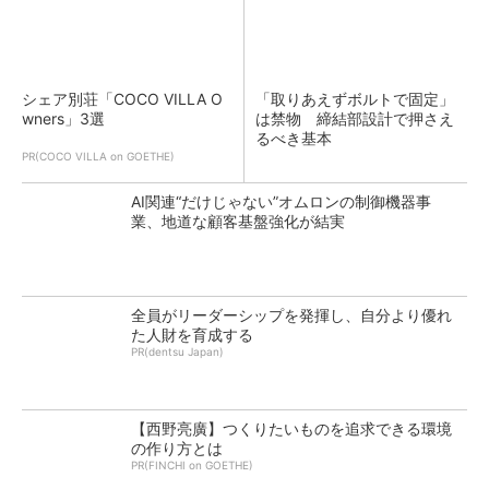
シェア別荘「COCO VILLA O
「取りあえずボルトで固定」
wners」3選
は禁物 締結部設計で押さえ
るべき基本
PR(COCO VILLA on GOETHE)
AI関連“だけじゃない”オムロンの制御機器事
業、地道な顧客基盤強化が結実
全員がリーダーシップを発揮し、自分より優れ
た人財を育成する
PR(dentsu Japan)
【西野亮廣】つくりたいものを追求できる環境
の作り方とは
PR(FINCHI on GOETHE)