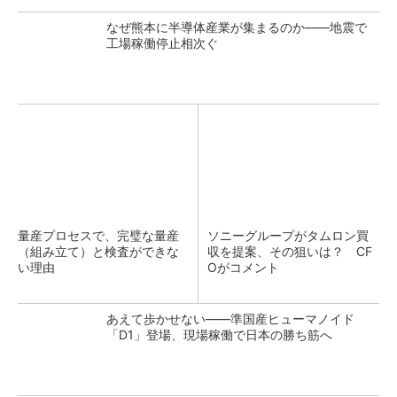
なぜ熊本に半導体産業が集まるのか――地震で
工場稼働停止相次ぐ
量産プロセスで、完璧な量産
ソニーグループがタムロン買
（組み立て）と検査ができな
収を提案、その狙いは？ CF
い理由
Oがコメント
あえて歩かせない――準国産ヒューマノイド
「D1」登場、現場稼働で日本の勝ち筋へ