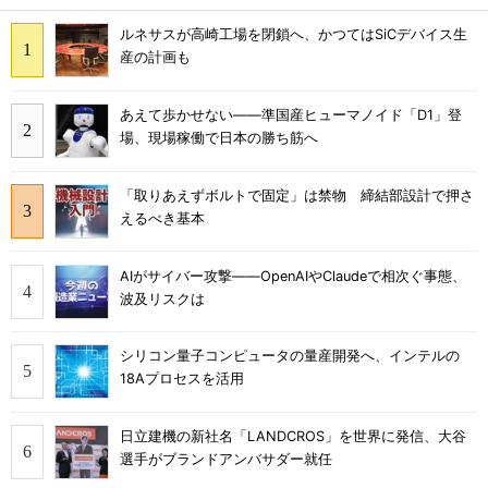
ルネサスが高崎工場を閉鎖へ、かつてはSiCデバイス生
産の計画も
あえて歩かせない――準国産ヒューマノイド「D1」登
場、現場稼働で日本の勝ち筋へ
「取りあえずボルトで固定」は禁物 締結部設計で押さ
えるべき基本
AIがサイバー攻撃――OpenAIやClaudeで相次ぐ事態、
波及リスクは
シリコン量子コンピュータの量産開発へ、インテルの
18Aプロセスを活用
日立建機の新社名「LANDCROS」を世界に発信、大谷
選手がブランドアンバサダー就任