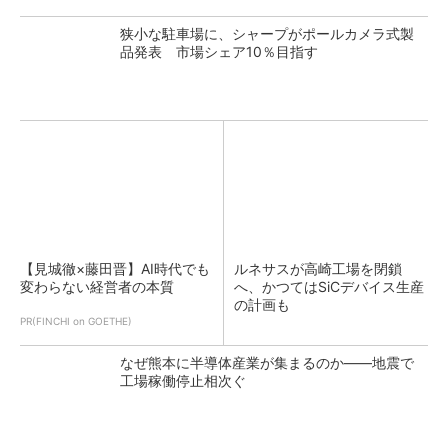
狭小な駐車場に、シャープがポールカメラ式製
品発表 市場シェア10％目指す
【見城徹×藤田晋】AI時代でも
ルネサスが高崎工場を閉鎖
変わらない経営者の本質
へ、かつてはSiCデバイス生産
の計画も
PR(FINCHI on GOETHE)
なぜ熊本に半導体産業が集まるのか――地震で
工場稼働停止相次ぐ