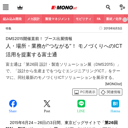
組み込み開発
メカ設計
製造マネジメント
モビリティ
FA
素材／化学
特集
2015年6月5日
DMS2015開催直前！ ブース出展情報
人・場所・業務が“つながる”！ モノづくりへのICT
活用を提案する富士通
富士通は「第26回 設計・製造ソリューション展（DMS2015）」
で、「設計から生産までをつなぐエンジニアリングICT」をテー
マに、同社最新のモノづくりICTソリューションを展示する。
[MONOist]
PC用表示
関連情報
Share
Post
LINE
Hatena
2015年6月24～26日の3日間、東京ビッグサイトで「
第26回