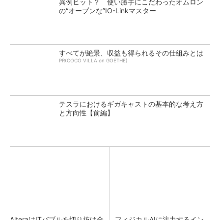
異例ヒット？ 使い勝手にこだわったオムロン
の“オープンな”IO-Linkマスター
すべてが絶景、収益も得られるその仕組みとは
PR(COCO VILLA on GOETHE)
テスラにおけるギガキャストの基本的な考え方
と方向性【前編】
AlteraはITバブルを切り抜け全
フィジカルAIに注力するイン