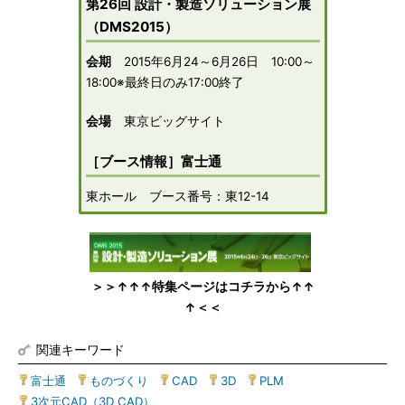
第26回 設計・製造ソリューション展
（DMS2015）
会期
2015年6月24～6月26日 10:00～
18:00※最終日のみ17:00終了
会場
東京ビッグサイト
［ブース情報］富士通
東ホール ブース番号：東12-14
＞＞↑↑↑特集ページはコチラから↑↑
↑＜＜
関連キーワード
富士通
|
ものづくり
|
CAD
|
3D
|
PLM
|
3次元CAD（3D CAD）