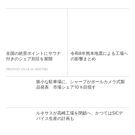
全国の絶景ポイントにサウナ
令和8年熊本地震による工場へ
付きのシェア別荘を展開
の影響まとめ
PR(COCO VILLA on GOETHE)
狭小な駐車場に、シャープがポールカメラ式製
品発表 市場シェア10％目指す
ルネサスが高崎工場を閉鎖へ、かつてはSiCデ
バイス生産の計画も