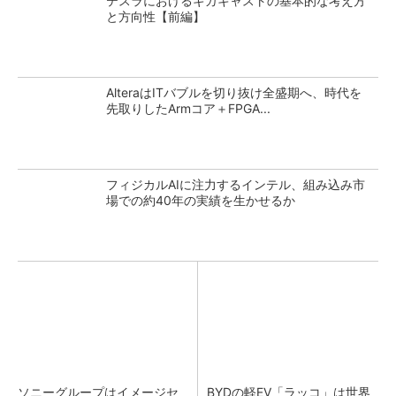
テスラにおけるギガキャストの基本的な考え方
と方向性【前編】
AlteraはITバブルを切り抜け全盛期へ、時代を
先取りしたArmコア＋FPGA...
フィジカルAIに注力するインテル、組み込み市
場での約40年の実績を生かせるか
ソニーグループはイメージセ
BYDの軽EV「ラッコ」は世界