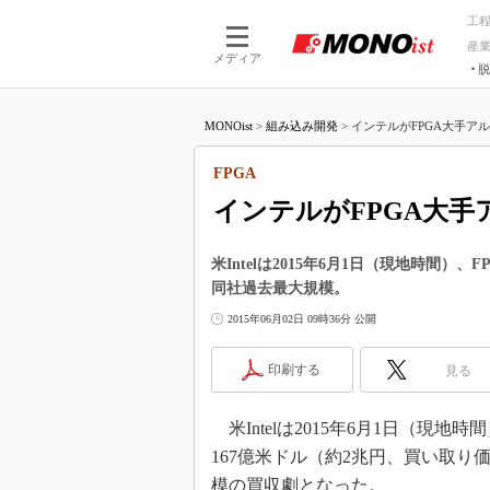
工
産
メディア
脱
つながる技術
AI×技術
MONOist
>
組み込み開発
>
インテルがFPGA大手アルテラ
つながる工場
AI×設備
つながるサービ
Physical
FPGA
インテルがFPGA大手
米Intelは2015年6月1日（現地時間）、
同社過去最大規模。
2015年06月02日 09時36分 公開
印刷する
見る
米Intelは2015年6月1日（現地時
167億米ドル（約2兆円、買い取り
模の買収劇となった。