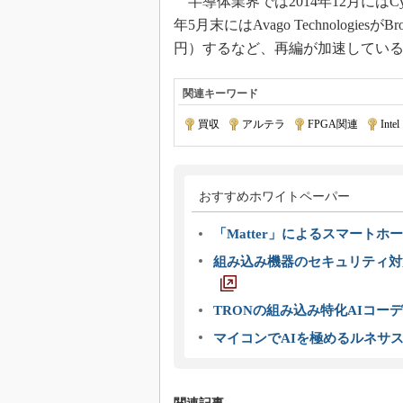
半導体業界では2014年12月にはCypres
年5月末にはAvago Technologie
円）するなど、再編が加速してい
関連キーワード
買収
|
アルテラ
|
FPGA関連
|
Intel
おすすめホワイトペーパー
「Matter」によるスマートホー
組み込み機器のセキュリティ対
TRONの組み込み特化AIコー
マイコンでAIを極めるルネサ