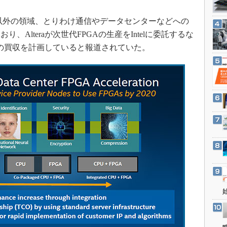
3Dプリンタ
産業オープンネット展
デジタルツインとCAE
PC以外の領域、とりわけ通信やデータセンターなどへの
Alteraが次世代FPGAの生産をIntelに委託するな
S＆OP
raの買収を計画していると報道されていた。
インダストリー4.0
イノベーション
製造業ビッグデータ
メイドインジャパン
植物工場
知財マネジメント
海外生産
グローバル設計・開発
制御セキュリティ
新型コロナへの対応