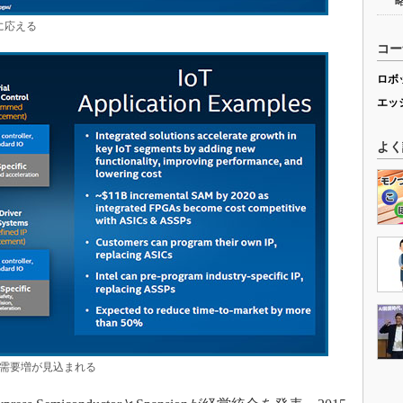
に応える
コー
ロボ
エッ
よく
FPGAの需要増が見込まれる