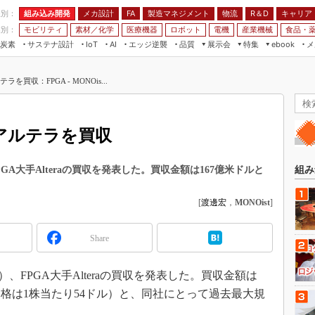
程別：
組み込み開発
メカ設計
製造マネジメント
物流
R＆D
キャリア
FA
業別：
モビリティ
素材／化学
医療機器
ロボット
電機
産業機械
食品・
炭素
サステナ設計
エッジ逆襲
品質
展示会
特集
メ
IoT
AI
ebook
伝承
組み込み開発
CEATEC
読者調査まとめ
編集後記
を買収：FPGA - MONOis...
JIMTOF
保全
メカ設計
つながるクルマ
組込み/エッジ コンピューティング
ス
 AI
製造マネジメント
5G
展＆IoT/5Gソリューション展
VR／AR
FA
アルテラを買収
IIFES
モビリティ
フィールドサービス
国際ロボット展
素材／化学
FPGA
FPGA大手Alteraの買収を発表した。買収金額は167億米ドルと
組み
ジャパンモビリティショー
組み込み画像技術
TECHNO-FRONTIER
[
渡邊宏
，
MONOist
]
組み込みモデリング
人テク展
Windows Embedded
Share
スマート工場EXPO
車載ソフト開発
EdgeTech+
間）、FPGA大手Alteraの買収を発表した。買収金額は
ISO26262
日本ものづくりワールド
価格は1株当たり54ドル）と、同社にとって過去最大規
無償設計ツール
AUTOMOTIVE WORLD