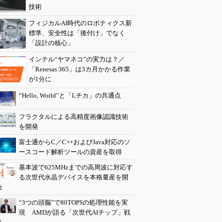
技術
フィジカルAI時代のロボティクス新
標準、安全性は「後付け」でなく
「設計の核心」
インテル“ヤマネコ”の実力は？／
「Renesas 365」は3カ月かかる作業
が1分に
“Hello, World”と「Lチカ」の共通点
フラクタルによる高精度画像認識技術
を開発
富士通からC／C++およびJava対応のソ
ースコード解析ツールの資産を取得
基本波で625MHzまでの高周波に対応す
る次世代水晶デバイスを本格量産を開
始
“3つの頭脳”で80TOPSの処理性能を実
現 AMDが語る「次世代AIチップ」戦