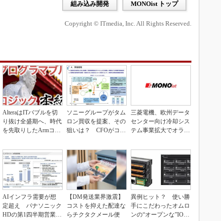
組み込み開発
MONOist トップ
Copyright © ITmedia, Inc. All Rights Reserved.
AlteraはITバブルを切
ソニーグループがタム
三菱電機、欧州データ
り抜け全盛期へ、時代
ロン買収を提案、その
センター向け冷却シス
を先取りしたArmコア
狙いは？ CFOがコメ
テム事業拡大でオラン
＋FPGA...
ント
ダ企業を買収
AIインフラ需要が想
【DM発送業界激震】
異例ヒット？ 使い勝
定超え パナソニック
コストを抑えた配達な
手にこだわったオムロ
HDの第1四半期営業利
らチクタクメール便
ンの“オープンな”IO-L