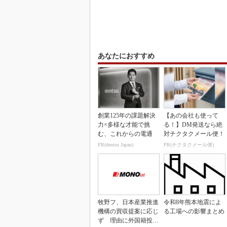
あなたにおすすめ
創業125年の課題解決
【あの会社も使って
力×多様な才能で挑
る！】DM発送なら絶
む、これからの電通
対チクタクメール便！
PR(dentsu Japan)
PR(チクタクメール便)
牧野フ、日本産業推進
令和8年熊本地震によ
機構の買収提案に応じ
る工場への影響まとめ
ず 理由に外国籍投資