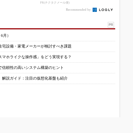
益が過去最高達成
inkマスター
PR(チクタクメール便)
Recommended by
PR
～6月）
住宅設備・家電メーカーが検討すべき課題
スマホライクな操作感」をどう実現する？
で信頼性の高いシステム構築のヒント
」解説ガイド：注目の仮想化基盤も紹介