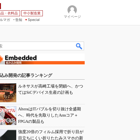
薬品・衣料品
中小製造業
マイページ
ルマガ
告知
Special
込み開発の記事ランキング
ルネサスが高崎工場を閉鎖へ、かつ
てはSiCデバイス生産の計画も
AlteraはITバブルを切り抜け全盛期
へ、時代を先取りしたArmコア＋
FPGAの製品も
強度20倍のフィルム採用で折り目が
目立ちにくい折りたたみスマホの新