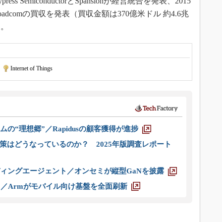
s SemiconductorとSpansionが経営統合を発表、2015
sがBroadcomの買収を発表（買収金額は370億米ドル 約4.6兆
る。
|
Internet of Things
ムの“理想郷”／Rapidusの顧客獲得が進捗
策はどうなっているのか？ 2025年版調査レポート
ディングエージェント／オンセミが縦型GaNを披露
ス／Armがモバイル向け基盤を全面刷新