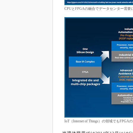
CPUとFPGAの融合でデータセンター需要
IoT（Internet of Things）の領域でも