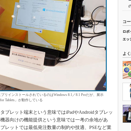
コー
ロボ
エッ
よく
にプリインストールされているのはWindows 8.1／8.1 Proだが、展示
ro for Tablets」が動作している
レット端末という意味ではiPadやAndroidタブレッ
み機器向けの機能提供という意味では一考の余地があ
ブレットでは最低発注数量の制約や技適、PSEなど業