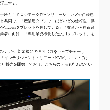
も浮上する。
段としてロジテックINAソリューションズや伊藤忠
らと共同で、「産業用タブレットほどのどの信頼性・供
Windowsタブレットを探している」「数台から数百台
事業者に向け、「専用業務機化した汎用タブレット」を
機を展示した、対象機器の画面出力をキャプチャーし、
る「インテリジェント・リモートKVM」については
15年4月より販売を開始しており、こちらのデモも行われてい