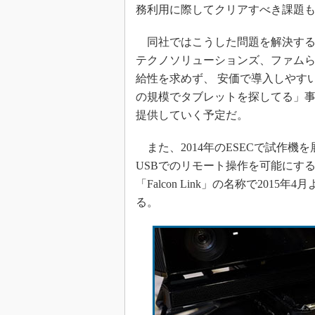
務利用に際してクリアすべき課題
同社ではこうした問題を解決する手
テクノソリューションズ、ファム
給性を求めず、 安価で導入しやすい
の規模でタブレットを探してる」
提供していく予定だ。
また、2014年のESECで試作
USBでのリモート操作を可能にす
「Falcon Link」の名称で20
る。