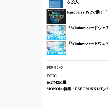
を投入
Raspberry Pi 2で動
「Windowsハード
「Windowsハード
関連リンク
ESEC
IoT/M2M展
MONOist 特集：ESEC2015＆IoT