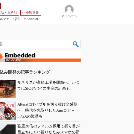
薬品・衣料品
中小製造業
マイページ
ルマガ
告知
Special
込み開発の記事ランキング
ルネサスが高崎工場を閉鎖へ、かつ
てはSiCデバイス生産の計画も
AlteraはITバブルを切り抜け全盛期
へ、時代を先取りしたArmコア＋
FPGAの製品も
強度20倍のフィルム採用で折り目が
目立ちにくい折りたたみスマホの新