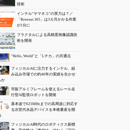
技術
インテル“ヤマネコ”の実力は？／
「Renesas 365」は3カ月かかる作業
が1分に
フラクタルによる高精度画像認識技
術を開発
“Hello, World”と「Lチカ」の共通点
フィジカルAIに注力するインテル、組
み込み市場での約40年の実績を生かせ
るか
市販アルミフレームを使えるレール走
行型AI監視ロボットを開発
基本波で625MHzまでの高周波に対応す
る次世代水晶デバイスを本格量産を開
始
フィジカルAI時代のロボティクス新標