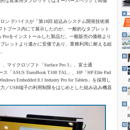
格的な産業用タブレットではオーバースペックで高価
3Dプリンタ
産業オープンネット展
デジタルツインとCAE
S＆OP
ン デバイスが「第18回 組込みシステム開発技術展
ロソフトブース内にて展示したのが、一般的なタブレット
インダストリー4.0
 Industry Proをインストールした製品だ。一般販売の価格より
イノベーション
タブレットより遙かに安価であり、業務利用に耐える組
製造業ビッグデータ
る。
メイドインジャパン
マイクロソフト「Surface Pro 3」、富士通
植物工場
ASUS TransBook T100 TAL」、HP「HP Elite Pad
知財マネジメント
Embedded 8.1 Industry Pro for Tablets」を採用し
海外生産
力／USB端子の利用制限をはじめとした組み込み機器
グローバル設計・開発
制御セキュリティ
新型コロナへの対応