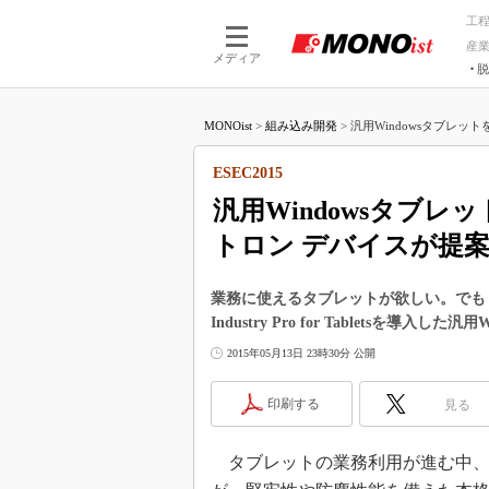
工
産
メディア
脱
つながる技術
AI×技術
MONOist
>
組み込み開発
>
汎用Windowsタブレット
つながる工場
AI×設備
つながるサービ
Physical
ESEC2015
汎用Windowsタブ
トロン デバイスが提
業務に使えるタブレットが欲しい。でも「産業用
Industry Pro for Tabletsを導
2015年05月13日 23時30分 公開
印刷する
見る
タブレットの業務利用が進む中、