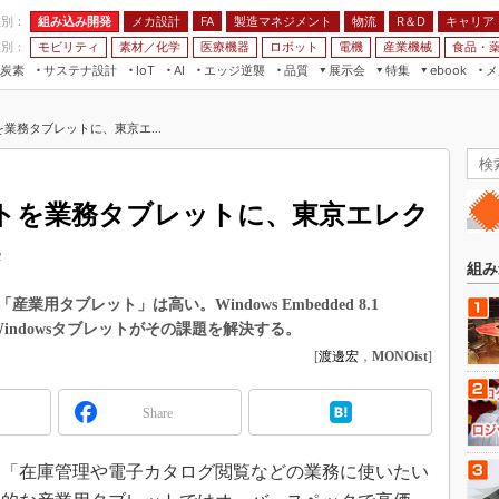
程別：
組み込み開発
メカ設計
製造マネジメント
物流
R＆D
キャリア
FA
業別：
モビリティ
素材／化学
医療機器
ロボット
電機
産業機械
食品・
炭素
サステナ設計
エッジ逆襲
品質
展示会
特集
メ
IoT
AI
ebook
伝承
組み込み開発
CEATEC
読者調査まとめ
編集後記
を業務タブレットに、東京エ...
JIMTOF
保全
メカ設計
つながるクルマ
組込み/エッジ コンピューティング
ス
 AI
製造マネジメント
5G
展＆IoT/5Gソリューション展
VR／AR
FA
レットを業務タブレットに、東京エレク
IIFES
モビリティ
フィールドサービス
案
国際ロボット展
素材／化学
FPGA
組み
ジャパンモビリティショー
組み込み画像技術
タブレット」は高い。Windows Embedded 8.1
TECHNO-FRONTIER
入した汎用Windowsタブレットがその課題を解決する。
組み込みモデリング
人テク展
[
渡邊宏
，
MONOist
]
Windows Embedded
スマート工場EXPO
車載ソフト開発
Share
EdgeTech+
ISO26262
日本ものづくりワールド
「在庫管理や電子カタログ閲覧などの業務に使いたい
無償設計ツール
AUTOMOTIVE WORLD