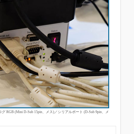
GB (Mini D-Sub 15pin、メス)／シリアルポート (D-Sub 9pin、メ