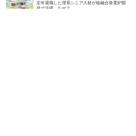
定年退職した理系シニア人材が核融合発電炉開
発で活躍、なぜ？
【西野亮廣】ビジネス書最新刊『北極星 僕た
ちはどう働くか』
PR(FINCHI on GOETHE)
なぜ熊本に半導体産業が集まるのか――地震で
工場稼働停止相次ぐ