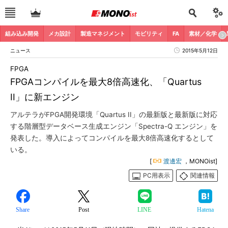
組み込み開発
メカ設計
製造マネジメント
モビリティ
FA
素材／化学
ニュース
2015年5月12日
FPGA
FPGAコンパイルを最大8倍高速化、「Quartus
II」に新エンジン
アルテラがFPGA開発環境「Quartus II」の最新版と最新版に対応
する階層型データベース生成エンジン「Spectra-Q エンジン」を
発表した。導入によってコンパイルを最大8倍高速化するとして
いる。
[
渡邊宏
，MONOist]
PC用表示
関連情報
Share
Post
LINE
Hatena