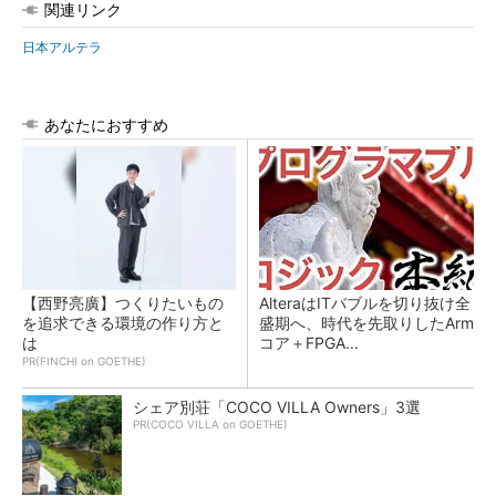
関連リンク
日本アルテラ
あなたにおすすめ
【西野亮廣】つくりたいもの
AlteraはITバブルを切り抜け全
を追求できる環境の作り方と
盛期へ、時代を先取りしたArm
は
コア＋FPGA...
PR(FINCHI on GOETHE)
シェア別荘「COCO VILLA Owners」3選
PR(COCO VILLA on GOETHE)