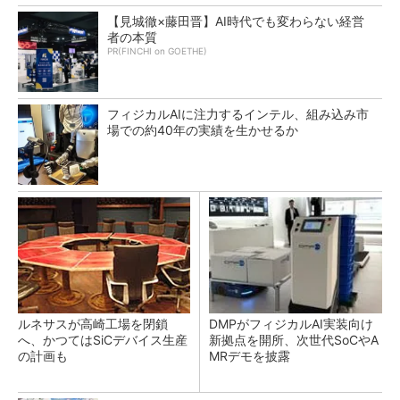
【見城徹×藤田晋】AI時代でも変わらない経営
者の本質
PR(FINCHI on GOETHE)
フィジカルAIに注力するインテル、組み込み市
場での約40年の実績を生かせるか
ルネサスが高崎工場を閉鎖
DMPがフィジカルAI実装向け
へ、かつてはSiCデバイス生産
新拠点を開所、次世代SoCやA
の計画も
MRデモを披露