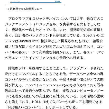
IPを再利用できる階層型フロー
プログラマブルロジックデバイスにおいては近年、数百万のロ
ジックエレメント（ロジックセル）を実装するものも珍しくな
く、複雑化の一途をたどっている。また、開発時間短縮の要望も
高く、設計者のバックグランドも多様化している。Spectra-Q エ
ンジンはQuartus IIの中核技術として開発されたもので、 論理合
成／配置配線／タイミング解析アルゴリズムを備えており、コン
パイルの各ステージで高精度な制御が行え、また、各ステージで
の再エントリとインクリメンタルな最適化も行える。
階層型フローを採用することによって、アップグレードされた
IPだけをコンパイルすることもできる他、データベース全体の再
コンパイルを行う必要がないため、手戻りを最小限に抑えての開
発が行える。コンパイルエンジンそのものも改良されており既存
製品に比べて最適化が進んでいる他、多数のコンピュータ／ノー
ドに処理を分散しての高速化にも対応している。開発環境の柔軟
さも備えており、HDLに加えてC／C++からIPコアを開発できる
「HLS用A++コンパイラ」もサポートしている。