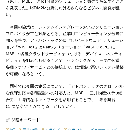
（以下、MBEL）とIoT分野のソリューション販売で協業すること
を発表した。IoT/M2M分野におけるさらなるビジネス開発が狙
い。
今回の協業は、システムインテグレータおよびソリューション
プロバイダが主な対象となる。産業用コンピューティング分野に
強みを持つ、アドバンテックのIoT向けハードウェア･ソリューシ
ョン「WISE IoT」とPaaSソリューション「WISE Cloud」に、
MBELの各種クラウドサービスをつなげる「デバイスコネクティ
ビティ」を組み合わせることで、センシングからデータの伝送、
各種クラウドサービスとの接続まで、信頼性の高いシステム構築
が可能になるという。
両社では今回の協業について、「アドバンテックのグローバル
な保守対応や各種認証への対応力と、MBEL・三井物産の持つ総
合力、世界的なネットワークを活用することで、世界を舞台
に“つなぐ”ことができる」としている。
関連キーワード
IoT
|
三井物産
|
クラウド
|
クラウドコンピューティング
|