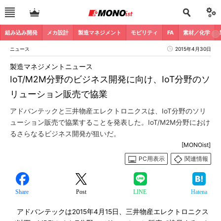
組み込み開発
メカ設計
製造マネジメント
モビリティ
FA
素材／化学
ニュース
2015年4月30日
製造マネジメントニュース
IoT/M2M分野のビジネス開発に向け、IoT分野のソ
リューション販売で協業
アドバンテックと三井物産エレクトロニクスは、IoT分野のソリ
ューション販売で協業することを発表した。IoT/M2M分野におけ
るさらなるビジネス開発が狙いだ。
[MONOist]
PC用表示
関連情報
Share
Post
LINE
Hatena
アドバンテックは2015年4月15日、三井物産エレクトロニクス