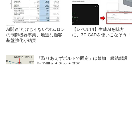
AI関連“だけじゃない”オムロン
【レベル14】生成AIを味方
の制御機器事業、地道な顧客
に、3D CADを使いこなそう！
基盤強化が結実
「取りあえずボルトで固定」は禁物 締結部設
計で押さえるべき基本
狭小な駐車場に、シャープがポールカメラ式製
品発表 市場シェア10％目指す
ルネサスが高崎工場を閉鎖へ、かつてはSiCデ
バイス生産の計画も