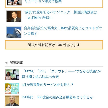
リューション販売で協業
“成長”に舵を切るパナソニック、新規設備投資は
「まず国内で検討」
合弁会社設立で高出力LDMの品質向上とコストダウ
ン目指す
過去の連載記事が 100 件あります
関連記事
「M2M」「IoT」「クラウド」――“つながる技術”が
切り開く組み込みの未来
IoTが製造業のサービス化を呼ぶ？
IoT時代、500億台の組み込み機器をどう守るか