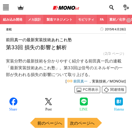
組み込み開発
メカ設計
製造マネジメント
モビリティ
FA
素材／化学
連載
2015年4月28日
前田真一の最新実装技術あれこれ塾
第33回 損失の影響と解析
（2/3 ページ）
実装分野の最新技術を分かりやすく紹介する前田真一氏の連載
「最新実装技術あれこれ塾」。第33回は信号のエネルギーの一
部が失われる損失の影響について取り上げる。
[
前田真一
，実装技術／MONOist]
PC用表示
関連情報
Share
Post
LINE
Hatena
前のページへ
次のページへ