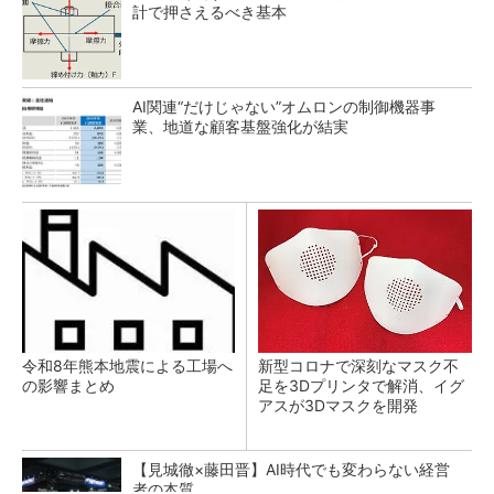
計で押さえるべき基本
AI関連“だけじゃない”オムロンの制御機器事
業、地道な顧客基盤強化が結実
令和8年熊本地震による工場へ
新型コロナで深刻なマスク不
の影響まとめ
足を3Dプリンタで解消、イグ
アスが3Dマスクを開発
【見城徹×藤田晋】AI時代でも変わらない経営
者の本質