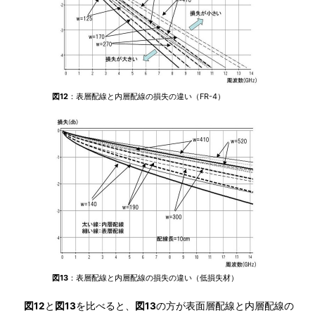
図12
：表層配線と内層配線の損失の違い（FR-4）
図13
：表層配線と内層配線の損失の違い（低損失材）
図12
と
図13
を比べると、
図13
の方が表面層配線と内層配線の