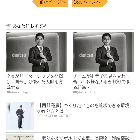
前のページへ
次のページへ
あなたにおすすめ
全員がリーダーシップを発揮
チームが本音で意見を交わし
し、自分より優れた人財を育
合い、多様な人財が挑戦でき
成する
る組織へ
PR(dentsu Japan)
PR(dentsu Japan)
【西野亮廣】つくりたいものを追求できる環境
の作り方とは
PR(FINCHI on GOETHE)
「取りあえずボルトで固定」は禁物 締結部設