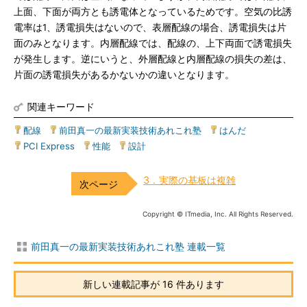
上面、下面が両方とも誘電体となっているためです。空気の比誘
電率は1、誘電損失はないので、表層配線の場合、誘電損失は片
面のみとなります。内層配線では、配線の、上下両面で誘電損失
が発生します。逆にいうと、外層配線と内層配線の損失の差は、
片面の誘電損失があるかないかの違いとなります。
関連キーワード
配線
|
前田真一の最新実装技術あれこれ塾
|
はんだ
|
PCI Express
|
性能
|
設計
3．実際の基板は複雑
Copyright © ITmedia, Inc. All Rights Reserved.
前田真一の最新実装技術あれこれ塾 連載一覧
新しい連載記事が 16 件あります