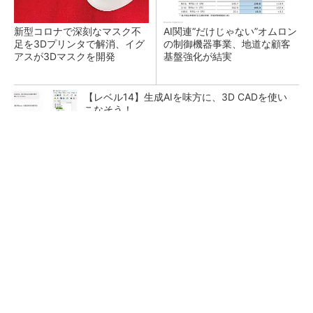
新型コロナで深刻なマスク不
AI関連“だけじゃない”オムロン
足を3Dプリンタで解消、イグ
の制御機器事業、地道な顧客
アスが3Dマスクを開発
基盤強化が結実
【レベル14】生成AIを味方に、3D CADを使い
こなそう！
シェア別荘「COCO VILLA Owners」3選
PR(COCO VILLA on GOETHE)
「取りあえずボルトで固定」は禁物 締結部設
計で押さえるべき基本