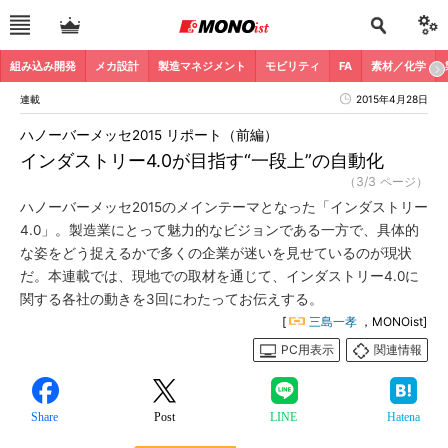
組み込み開発
メカ設計
製造マネジメント
モビリティ
FA
素材／化学
連載
2015年4月28日
ハノーバーメッセ2015 リポート（前編）
インダストリー4.0が目指す“一段上”の自動化
（3/3 ページ）
ハノーバーメッセ2015のメインテーマとなった「インダストリー
4.0」。製造業にとって魅力的なビジョンである一方で、具体的
な姿をどう捉えるかで多くの企業が迷いを見せているのが現状
だ。本連載では、現地での取材を通じて、インダストリー4.0に
関する各社の動きを3回にわたってお伝えする。
[
三島一孝
，MONOist]
PC用表示
関連情報
Share
Post
LINE
Hatena