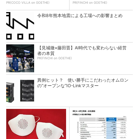
PR(COCO VILLA on GOETHE)
PR(FINCHI on GOETHE)
令和8年熊本地震による工場への影響まとめ
【見城徹×藤田晋】AI時代でも変わらない経営
者の本質
PR(FINCHI on GOETHE)
異例ヒット？ 使い勝手にこだわったオムロン
の“オープンな”IO-Linkマスター