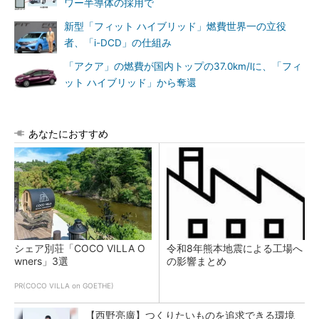
ワー半導体の採用で
新型「フィット ハイブリッド」燃費世界一の立役
者、「i-DCD」の仕組み
「アクア」の燃費が国内トップの37.0km/lに、「フィ
ット ハイブリッド」から奪還
あなたにおすすめ
シェア別荘「COCO VILLA O
令和8年熊本地震による工場へ
wners」3選
の影響まとめ
PR(COCO VILLA on GOETHE)
【西野亮廣】つくりたいものを追求できる環境