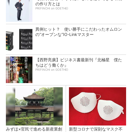
の作り方とは
PR(FINCHI on GOETHE)
異例ヒット？ 使い勝手にこだわったオムロン
の“オープンな”IO-Linkマスター
【西野亮廣】ビジネス書最新刊『北極星 僕た
ちはどう働くか』
PR(FINCHI on GOETHE)
みずほ×官民で進める新産業創
新型コロナで深刻なマスク不