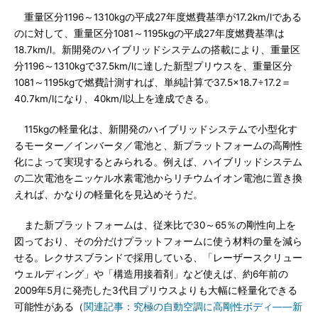
重量区分1196～1310kgの平成27年度燃費基準が17.2km/lである
のに対して、重量区分1081～1195kgの平成27年度燃費基準は
18.7km/l。新開発のハイブリッドシステムの搭載により、重量区
分1196～1310kgで37.5km/lに達した新型プリウスを、重量区分
1081～1195kgで燃費計測すれば、単純計算で37.5×18.7÷17.2＝
40.7km/lになり、40km/l以上を達成できる。
115kgの軽量化は、新開発のハイブリッドシステムで小型化す
るモーター／インバータ／電池と、新プラットフォームの高剛性
化によって実現するとみられる。例えば、ハイブリッドシステム
の二次電池をニッケル水素電池からリチウムイオン電池に置き換
えれば、かなりの軽量化を見込めそうだ。
また新プラットフォームは、従来比で30～65％の剛性向上を
図っており、その分だけプラットフォームに使う材料の量を減ら
せる。レクサスブランドで採用している、「レーザースクリュー
ウェルディング」や「構造用接着剤」など使えば、約6年前の
2009年5月に発売した3代目プリウスよりも大幅に軽量化できる
可能性がある（
関連記事：究極の自動空調に高剛性ボディ――新