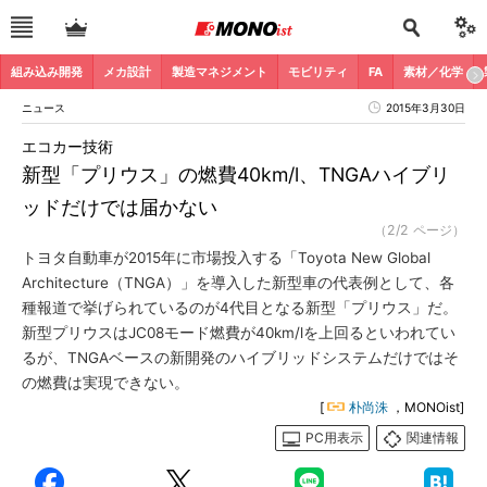
組み込み開発
メカ設計
製造マネジメント
モビリティ
FA
素材／化学
ニュース
2015年3月30日
エコカー技術
新型「プリウス」の燃費40km/l、TNGAハイブリ
ッドだけでは届かない
（2/2 ページ）
トヨタ自動車が2015年に市場投入する「Toyota New Global
Architecture（TNGA）」を導入した新型車の代表例として、各
種報道で挙げられているのが4代目となる新型「プリウス」だ。
新型プリウスはJC08モード燃費が40km/lを上回るといわれてい
るが、TNGAベースの新開発のハイブリッドシステムだけではそ
の燃費は実現できない。
[
朴尚洙
，MONOist]
PC用表示
関連情報