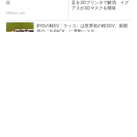
出
足を3Dプリンタで解消、イグ
アスが3Dマスクを開発
PR(Blue Lab)
BYDの軽EV「ラッコ」は世界初の軽SDV、新開
発の「X-PACK」に電動システ...
ペロブスカイト太陽電池の量産に有効なイン
ク、従来比で1.5倍の性能向上
【レベル14】生成AIを味方に、3D CADを使い
こなそう！