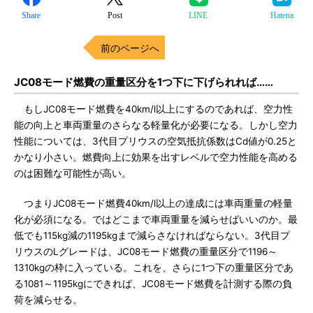
Share
Post
LINE
Hatena
前のページへ
JC08モード燃費の重量区分を1つ下に下げられれば……
もしJC08モード燃費を40km/l以上にするのであれば、空力性
能の向上と車両重量のさらなる軽量化が必要になる。しかし空力
性能については、3代目プリウスの空気抵抗係数はCd値が0.25と
かなり小さい。燃費向上に効果を出すレベルで空力性能を高める
のは困難な可能性が高い。
つまりJC08モード燃費40km/l以上の達成には車両重量の軽量
化が必須になる。ではどこまで車両重量を減らせばいいのか。最
低でも115kg減の1195kgまで減らさなければならない。3代目プ
リウスのLグレードは、JC08モード燃費の重量区分で1196～
1310kgの枠に入っている。これを、さらに1つ下の重量区分であ
る1081～1195kgにできれば、JC08モード燃費を計測する際の負
荷を減らせる。