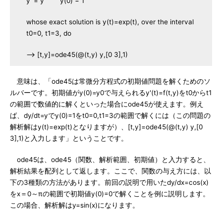
y' = y y(0) = 1
whose exact solution is y(t)=exp(t), over the interval
t0=0, t1=3, do
--> [t,y]=ode45(@(t,y) y,[0 3],1)
意味は、「ode45は常微分方程式の初期値問題を解くためのソ
ルバーです。初期値がy(0)=y0で与えられるy'(t)=f(t,y)をt0からt1
の範囲で数値的に解くといった場合にode45が使えます。例え
ば、dy/dt=yでy(0)=1をt0=0,t1=3の範囲で解くには（この問題の
解析解はy(t)=exp(t)となりますが）、[t,y]=ode45(@(t,y) y,[0
3],1)と入力します」ということです。
ode45は、ode45（関数、解析範囲、初期値）と入力すると、
解析結果を配列として返します。ここで、関数の与え方には、以
下の3種類の方法があります。前回の説明で用いたdy/dx=cos(x)
をx＝0～πの範囲で初期値y(0)=0で解くことを例に説明します。
この場合、解析解はy=sin(x)になります。