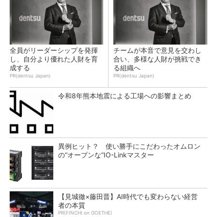
全員がリーダーシップを発揮
チームが本音で意見を交わし
し、自分より優れた人財を育
合い、多様な人財が挑戦でき
成する
る組織へ
PR(dentsu Japan)
PR(dentsu Japan)
令和8年熊本地震による工場への影響まとめ
異例ヒット？ 使い勝手にこだわったオムロン
の“オープンな”IO-Linkマスター
【見城徹×藤田晋】AI時代でも変わらない経営
者の本質
PR(FINCHI on GOETHE)