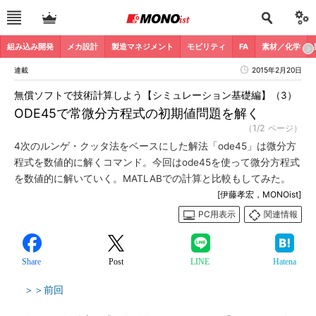
組み込み開発
メカ設計
製造マネジメント
モビリティ
FA
素材／化学
連載
2015年2月20日
無償ソフトで技術計算しよう【シミュレーション基礎編】（3）
ODE45で常微分方程式の初期値問題を解く
（1/2 ページ）
4次のルンゲ・クッタ法をベースにした解法「ode45」は微分方
程式を数値的に解くコマンド。今回はode45を使って微分方程式
を数値的に解いていく。MATLABでの計算と比較もしてみた。
[伊藤孝宏，MONOist]
PC用表示
関連情報
Share
Post
LINE
Hatena
＞＞前回