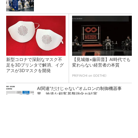
新型コロナで深刻なマスク不
【見城徹×藤田晋】AI時代でも
足を3Dプリンタで解消、イグ
変わらない経営者の本質
アスが3Dマスクを開発
PR(FINCHI on GOETHE)
AI関連“だけじゃない”オムロンの制御機器事
業、地道な顧客基盤強化が結実
【レベル14】生成AIを味方に、3D CADを使い
こなそう！