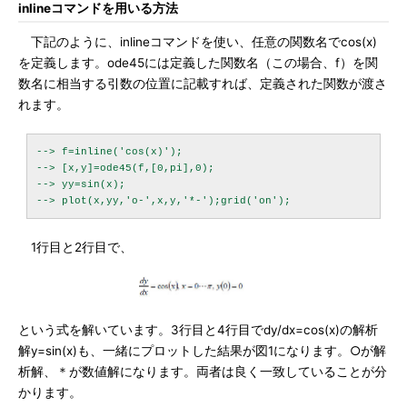
inlineコマンドを用いる方法
下記のように、inlineコマンドを使い、任意の関数名でcos(x)
を定義します。ode45には定義した関数名（この場合、f）を関
数名に相当する引数の位置に記載すれば、定義された関数が渡さ
れます。
--> f=inline('cos(x)');

--> [x,y]=ode45(f,[0,pi],0);

--> yy=sin(x);

1行目と2行目で、
という式を解いています。3行目と4行目でdy/dx=cos(x)の解析
解y=sin(x)も、一緒にプロットした結果が図1になります。○が解
析解、＊が数値解になります。両者は良く一致していることが分
かります。