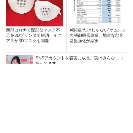
新型コロナで深刻なマスク不
AI関連“だけじゃない”オムロン
足を3Dプリンタで解消、イグ
の制御機器事業、地道な顧客
アスが3Dマスクを開発
基盤強化が結実
SNSアカウントを着実に成長。実はみんなココ
使ってます。
PR(Dreaw合同会社)
【レベル14】生成AIを味方に、3D CADを使い
こなそう！
「取りあえずボルトで固定」は禁物 締結部設
計で押さえるべき基本