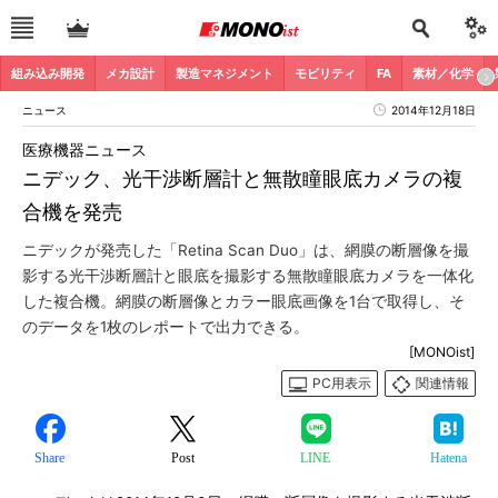
組み込み開発
メカ設計
製造マネジメント
モビリティ
FA
素材／化学
ニュース
2014年12月18日
医療機器ニュース
ニデック、光干渉断層計と無散瞳眼底カメラの複
合機を発売
ニデックが発売した「Retina Scan Duo」は、網膜の断層像を撮
影する光干渉断層計と眼底を撮影する無散瞳眼底カメラを一体化
した複合機。網膜の断層像とカラー眼底画像を1台で取得し、そ
のデータを1枚のレポートで出力できる。
[MONOist]
PC用表示
関連情報
Share
Post
LINE
Hatena