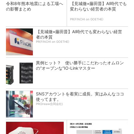
令和8年熊本地震による工場へ
【見城徹×藤田晋】AI時代でも
の影響まとめ
変わらない経営者の本質
PR(FINCHI on GOETHE)
【見城徹×藤田晋】AI時代でも変わらない経営
者の本質
PR(FINCHI on GOETHE)
異例ヒット？ 使い勝手にこだわったオムロン
の“オープンな”IO-Linkマスター
SNSアカウントを着実に成長。実はみんなココ
使ってます。
PR(Dreaw合同会社)