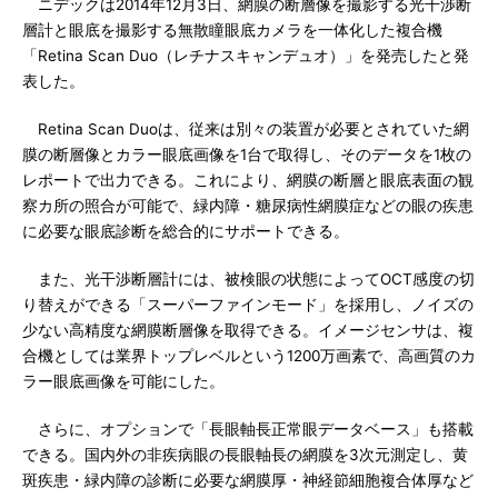
ニデックは2014年12月3日、網膜の断層像を撮影する光干渉断
層計と眼底を撮影する無散瞳眼底カメラを一体化した複合機
「Retina Scan Duo（レチナスキャンデュオ）」を発売したと発
表した。
Retina Scan Duoは、従来は別々の装置が必要とされていた網
膜の断層像とカラー眼底画像を1台で取得し、そのデータを1枚の
レポートで出力できる。これにより、網膜の断層と眼底表面の観
察カ所の照合が可能で、緑内障・糖尿病性網膜症などの眼の疾患
に必要な眼底診断を総合的にサポートできる。
また、光干渉断層計には、被検眼の状態によってOCT感度の切
り替えができる「スーパーファインモード」を採用し、ノイズの
少ない高精度な網膜断層像を取得できる。イメージセンサは、複
合機としては業界トップレベルという1200万画素で、高画質のカ
ラー眼底画像を可能にした。
さらに、オプションで「長眼軸長正常眼データベース」も搭載
できる。国内外の非疾病眼の長眼軸長の網膜を3次元測定し、黄
斑疾患・緑内障の診断に必要な網膜厚・神経節細胞複合体厚など