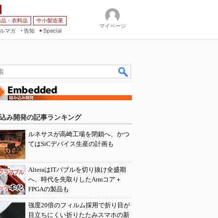
薬品・衣料品
中小製造業
マイページ
ルマガ
告知
Special
込み開発の記事ランキング
ルネサスが高崎工場を閉鎖へ、かつ
てはSiCデバイス生産の計画も
AlteraはITバブルを切り抜け全盛期
へ、時代を先取りしたArmコア＋
FPGAの製品も
強度20倍のフィルム採用で折り目が
目立ちにくい折りたたみスマホの新