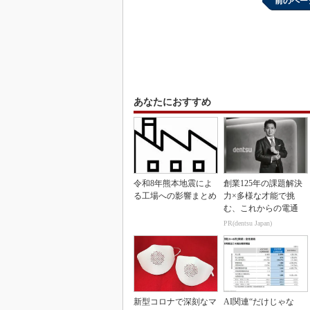
前のペー
あなたにおすすめ
令和8年熊本地震によ
創業125年の課題解決
る工場への影響まとめ
力×多様な才能で挑
む、これからの電通
PR(dentsu Japan)
新型コロナで深刻なマ
AI関連“だけじゃな