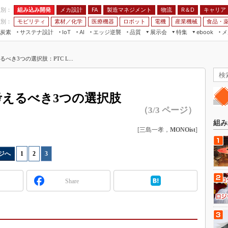
程別：
組み込み開発
メカ設計
製造マネジメント
物流
R＆D
キャリア
FA
業別：
モビリティ
素材／化学
医療機器
ロボット
電機
産業機械
食品・
炭素
サステナ設計
エッジ逆襲
品質
展示会
特集
メ
IoT
AI
ebook
伝承
組み込み開発
CEATEC
読者調査まとめ
編集後記
べき3つの選択肢：PTC L...
JIMTOF
保全
メカ設計
つながるクルマ
組込み/エッジ コンピューティング
ス
 AI
製造マネジメント
5G
展＆IoT/5Gソリューション展
VR／AR
FA
考えるべき3つの選択肢
IIFES
モビリティ
フィールドサービス
（3/3 ページ）
国際ロボット展
素材／化学
FPGA
組み
ジャパンモビリティショー
[三島一孝，
MONOist
]
組み込み画像技術
TECHNO-FRONTIER
組み込みモデリング
ジへ
1
|
2
|
3
人テク展
Windows Embedded
スマート工場EXPO
Share
車載ソフト開発
EdgeTech+
ISO26262
日本ものづくりワールド
無償設計ツール
AUTOMOTIVE WORLD