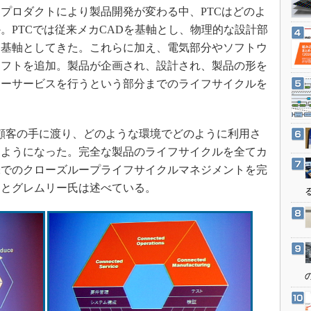
3Dプリンタ
プロダクトにより製品開発が変わる中、PTCはどのよ
産業オープンネット展
デジタルツインとCAE
。PTCでは従来メカCADを基軸とし、物理的な設計部
を基軸としてきた。これらに加え、電気部分やソフトウ
S＆OP
ソフトを追加。製品が企画され、設計され、製品の形を
インダストリー4.0
ターサービスを行うという部分までのライフサイクルを
イノベーション
製造業ビッグデータ
顧客の手に渡り、どのような環境でどのように利用さ
メイドインジャパン
るようになった。完全な製品のライフサイクルを全てカ
植物工場
味でのクローズループライフサイクルマネジメントを完
知財マネジメント
」とグレムリー氏は述べている。
海外生産
グローバル設計・開発
制御セキュリティ
新型コロナへの対応