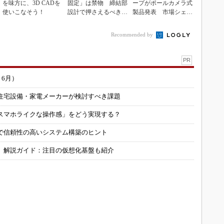
を味方に、3D CADを
固定」は禁物 締結部
ープがポールカメラ式
使いこなそう！
設計で押さえるべき基
製品発表 市場シェア
本
10％目指す
Recommended by
PR
～6月）
住宅設備・家電メーカーが検討すべき課題
スマホライクな操作感」をどう実現する？
で信頼性の高いシステム構築のヒント
」解説ガイド：注目の仮想化基盤も紹介