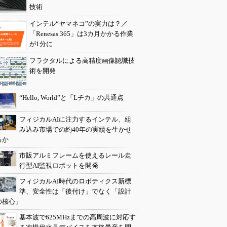
技術
インテル“ヤマネコ”の実力は？／
「Renesas 365」は3カ月かかる作業
が1分に
フラクタルによる高精度画像認識技
術を開発
“Hello, World”と「Lチカ」の共通点
フィジカルAIに注力するインテル、組
み込み市場での約40年の実績を生かせ
るか
市販アルミフレームを使えるレール走
行型AI監視ロボットを開発
フィジカルAI時代のロボティクス新標
準、安全性は「後付け」でなく「設計
の核心」
基本波で625MHzまでの高周波に対応す