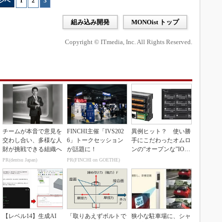
ジへ
1
|
2
|
3
組み込み開発
MONOist トップ
Copyright © ITmedia, Inc. All Rights Reserved.
チームが本音で意見を
FINCHI主催「IVS202
異例ヒット？ 使い勝
交わし合い、多様な人
6」トークセッション
手にこだわったオムロ
財が挑戦できる組織へ
が話題に！
ンの“オープンな”IO-L
inkマスター
PR(dentsu Japan)
PR(FINCHI on GOETHE)
【レベル14】生成AI
「取りあえずボルトで
狭小な駐車場に、シャ