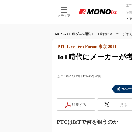
工
産
メディア
脱
つながる技術
AI×技術
MONOist
>
組み込み開発
>
IoT時代にメーカーが考える
つながる工場
AI×設備
つながるサービ
Physical
PTC Live Tech Forum 東京 2014
IoT時代にメーカーが
2014年12月09日 17時45分 公開
前のペー
印刷する
見る
PTCはIoTで何を狙うのか