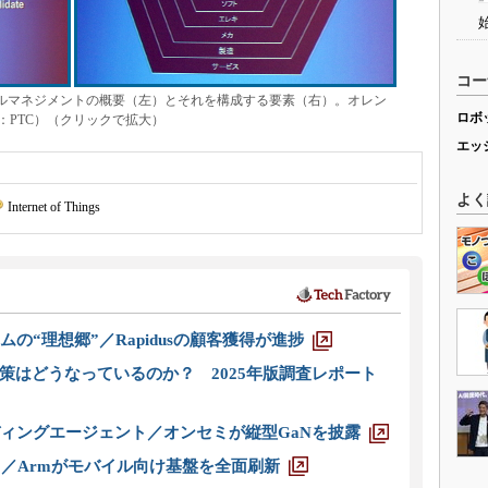
コー
クルマネジメントの概要（左）とそれを構成する要素（右）。オレン
ロボ
：PTC）（クリックで拡大）
エッ
よく
Internet of Things
ムの“理想郷”／Rapidusの顧客獲得が進捗
策はどうなっているのか？ 2025年版調査レポート
ディングエージェント／オンセミが縦型GaNを披露
ス／Armがモバイル向け基盤を全面刷新