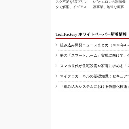
スク不足を3Dプリン
い”オムロンの制御機
タで解消、イグアスが
器事業、地道な顧客基
3Dマスクを開発
盤強化が結実
TechFactory ホワイトペーパー新着情報
組み込み開発ニュースまとめ（2026年4
夢の「スマートホーム」実現に向けて、
スマホ世代が住宅設備や家電に求める「
マイクロカーネルの基礎知識：セキュア
「組み込みシステムにおける仮想化技術