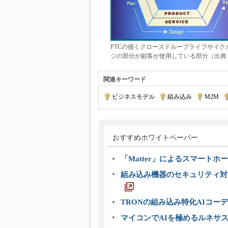
PTCの描くクローズドループライフサイ
ジの部分が顧客が使用している部分（出典
関連キーワード
ビジネスモデル
|
組み込み
|
M2M
|
おすすめホワイトペーパー
「Matter」によるスマートホー
組み込み機器のセキュリティ対
TRONの組み込み特化AIコー
マイコンでAIを極めるルネサ