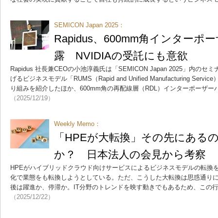
SEMICON Japan 2025：
Rapidus、600mm角インター
露 NVIDIAの受託にも意欲
Rapidus 社長兼CEOの小池淳義氏は「SEMICON Japan 2025」
げるビジネスモデル「RUMS（Rapid and Unified Manufacturing S
り組みを紹介したほか、600mm角の再配線層（RDL）インターポーザ
（2025/12/19）
Weekly Memo：
「HPEが大転換」その先にある
か？ 日本法人の会見から考察
HPEがハイブリッドクラウド向けサービスによるビジネスモデルの転換
化で業態をも転換しようとしている。ただ、こうした大転換は思惑通り
後は躍進か、停滞か。IT分野のトレンドを映す動きでもあるため、この
（2025/12/22）