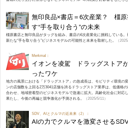
無印良品×書店＝6次産業？ 橿
す“手を取り合う”の未来
橿原書店と無印良品がタッグを組み、書店の6次産業化に挑戦している。
新たな“手を取り合う”ビジネスモデルの可能性と未来を取材した。
（2025
Merkmal：
イオンを凌駕 ドラッグストアが
ったワケ
地方の風景における「ドラッグストア」の急成長は、モビリティ環境の
ンの店舗数を上回る2万3041店舗を誇るドラッグストア業界は、低価格
合わせ、地域密着型のビジネスモデルで急速に拡大。高齢化社会に対応
果たし、今後の再編と競争激化が予測される。
（2025/5/11）
SDV、AIとクルマの近未来（2）：
AIの力でクルマを激変させるSD