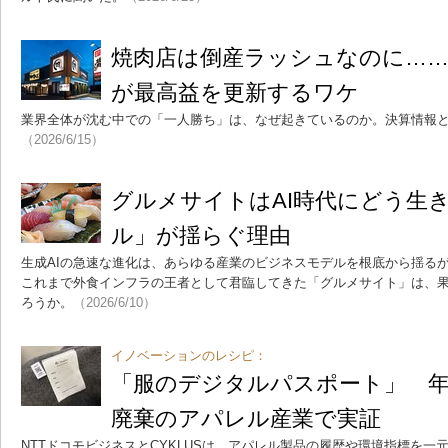
焼肉店は倒産ラッシュなのに……
が最高益を更新するワケ
業界全体が沈む中での「一人勝ち」は、なぜ起きているのか。決算情報
（2026/6/15）
グルメサイトはAI時代にどう生
ル」が揺らぐ理由
生成AIの急速な進化は、あらゆる産業のビジネスモデルを根底から揺る
これまで外食インフラの王者として君臨してきた「グルメサイト」は、
ろうか。
（2026/6/10）
イノベーションのレシピ：
「服のデジタルパスポート」 年
廃棄のアパレル産業で実証
NTTドコモビジネスとCYKLUSは、アパレル製品の履歴や環境指標を一