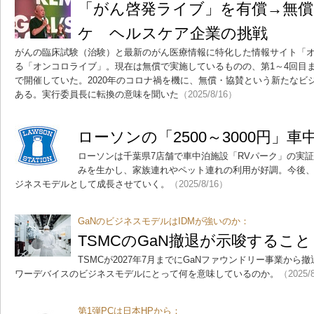
「がん啓発ライブ」を有償→無
ケ ヘルスケア企業の挑戦
がんの臨床試験（治験）と最新のがん医療情報に特化した情報サイト「オ
る「オンコロライブ」。現在は無償で実施しているものの、第1～4回目
で開催していた。2020年のコロナ禍を機に、無償・協賛という新たなビ
ある。実行委員長に転換の意味を聞いた
（2025/8/16）
ローソンの「2500～3000円
ローソンは千葉県7店舗で車中泊施設「RVパーク」の実証
みを生かし、家族連れやペット連れの利用が好調。今後
ジネスモデルとして成長させていく。
（2025/8/16）
GaNのビジネスモデルはIDMが強いのか：
TSMCのGaN撤退が示唆すること
TSMCが2027年7月までにGaNファウンドリー事業から
ワーデバイスのビジネスモデルにとって何を意味しているのか。
（2025/
第1弾PCは日本HPから：