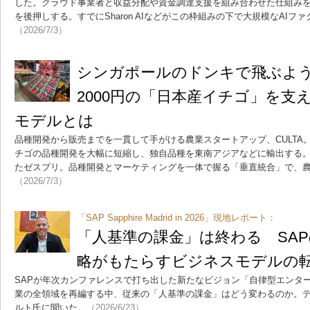
した。クラウド事業者と収益分配や資金調達支援を組み合わせた仕組み
を後押しする。すでにSharon AIなどがこの枠組みの下で大規模なAI
（2026/7/3）
シンガポールのドンキで飛ぶよう
2000円の「日本産イチゴ」を支
モデルとは
品種開発から販売までを一貫して手がける農業スタートアップ、CULTA
チゴの品種開発を大幅に短縮し、独自品種を東南アジアなどに輸出する
たゼスプリ。品種開発とマーケティングを一体で握る「垂直統合」で、
（2026/7/3）
「SAP Sapphire Madrid in 2026」現地レポート：
「人基準の課金」は終わる SAP
略がもたらすビジネスモデルの
SAPが年次カンファレンスで打ち出した新たなビジョン「自律型エンター
業の全領域を再編する中、従来の「人基準の課金」はどう変わるのか。デー
ルト氏に聞いた。
（2026/6/23）