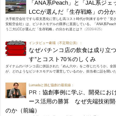
「ANA系Peach」と「JAL系
LCCが選んだ「生存戦略」の分
大手航空会社ですら収支悪化に苦しむ高コスト時代が到来する中で「安さ
安航空会社）は、ビジネスモデルの限界に直面している。「ANA系Peac
う二大LCCが選んだ「生存戦略」の分かれ道とは？
（2026/4/25）
インタビュー劇場（不定期公演）：
なぜパチンコ店の飲食は成り立つ
す”とコスト70％のしくみ
ダイナムのパチンコ店に併設された「めん六や」をご存じだろうか。全国
が、どのようなビジネスモデルで運営しているのか。担当者に話を聞い
Lumadaと挑む協創の最前線：
PR：
協創事例に学ぶ、開発にお
ース活用の勝算 なぜ先端技術開
のか（前編）