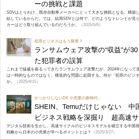
ーの挑戦と課題
SDVはとりわけ、既存自動車メーカーにとって大きな挑戦となる。構築
結しているからだ。では、結局SDVとは何で、どのようなトレンドが見
カーはどう取り組んでいるのだろうか。
（2025/5/8）
犯罪ビジネスはもう限界？
ランサムウェア攻撃の“収益”が3
た犯罪者の誤算
これまで猛威を振るってきたランサムウェア攻撃だが、2024年になって
は一時的なものではなく、構造的な問題に起因する。何が「犯罪のビジ
か。
（2025/4/15）
がっかりしないDX 小売業の新時代：
SHEIN、Temuだけじゃない 
ビジネス戦略を深掘り 超高速
デジタル技術を生かし、高速サイクルのビジネスモデルを確立する中国発
戦略から日本の小売業が学べるポイントとは？
（2025/3/27）