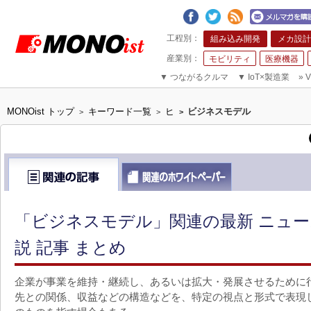
組み込み開発
メカ設計
モビリティ
医療機器
▼
つながるクルマ
▼
IoT×製造業
»
V
MONOist トップ
キーワード一覧
ヒ
ビジネスモデル
>
>
>
「ビジネスモデル」関連の最新 ニュ
説 記事 まとめ
企業が事業を維持・継続し、あるいは拡大・発展させるために
先との関係、収益などの構造などを、特定の視点と形式で表現