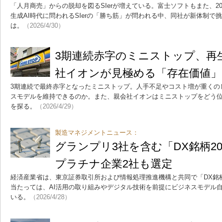
「人月商売」からの脱却を図るSIerが増えている。富士ソフトもまた、2
生成AI時代に問われるSIerの「勝ち筋」が問われる中、同社が新体制で
は。
（2026/4/30）
3期連続赤字のミニストップ、再
社イオンが見極める「存在価値」
3期連続で最終赤字となったミニストップ。人手不足やコスト増が重くの
スモデルを維持できるのか。また、親会社イオンはミニストップをどう
を探る。
（2026/4/29）
製造マネジメントニュース：
グランプリ3社を含む「DX銘柄20
プラチナ企業2社も選定
経済産業省は、東京証券取引所および情報処理推進機構と共同で「DX銘柄2
当たっては、AI活用の取り組みやデジタル技術を前提にビジネスモデル
いる。
（2026/4/28）