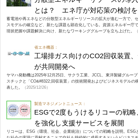
とは？ エネ庁が対応策の検討を
蓄電池や再エネなどの分散型エネルギーリソースの拡大が進む一方で、
スモデルの確立など、新たな課題も顕在化している。資源エネルギー庁
現状把握や課題解決に向け、新たなワーキンググループを立ち上げた。
（
省エネ機器：
工場排ガス向けのCO2回収装置
が共同開発へ
ヤマハ発動機は2025年12月25日、サクラ工業、JCCL、東洋製罐グル
スチックと「CO&#8322;回収装置」の技術開発およびビジネスモデル
表した。
（2025/12/26）
製造マネジメントニュース：
ESGで2度もうけるリコーの戦
を強化し支援サービスを展開
リコーは、ESG（環境、社会、企業統治）についての戦略を説明。ESG
な社会の実現に貢献することで自社も持続的に成長するというビジネス