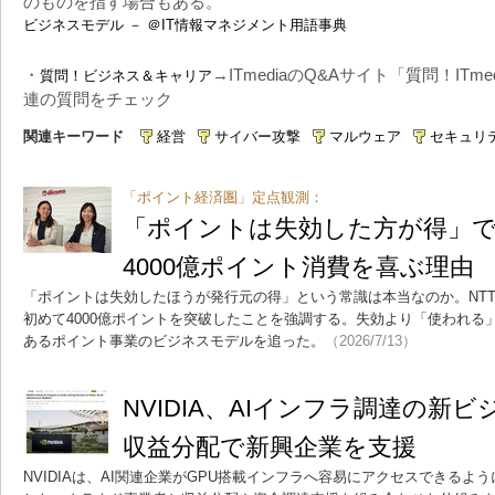
のものを指す場合もある。
ビジネスモデル － ＠IT情報マネジメント用語事典
・
→ITmediaのQ&Aサイト「質問！IT
質問！ビジネス＆キャリア
連の質問をチェック
関連キーワード
経営
サイバー攻撃
マルウェア
セキュリ
「ポイント経済圏」定点観測：
「ポイントは失効した方が得」
4000億ポイント消費を喜ぶ理由
「ポイントは失効したほうが発行元の得」という常識は本当なのか。NT
初めて4000億ポイントを突破したことを強調する。失効より「使われる
あるポイント事業のビジネスモデルを追った。
（2026/7/13）
NVIDIA、AIインフラ調達の
収益分配で新興企業を支援
NVIDIAは、AI関連企業がGPU搭載インフラへ容易にアクセスできる