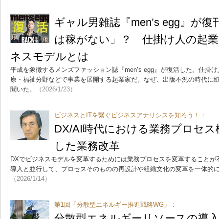
ギャル男雑誌『men’s egg』
は稼がない」？ 仕掛け人の起
ネスモデルとは
平成を象徴するメンズファッション誌『men’s egg』が復活した。仕
療・福祉分野などで事業を展開する起業家だ。なぜ、出版不況の時代に
聞いた。
（2026/1/23）
ビジネスとITを繋ぐビジネスアナリシスを知ろう！：
DX/AI時代における業務プロセス
した業務改革
DXでビジネスモデルを変革するためには業務プロセスを変革することが
導入と並行して、プロセスそのものの再設計や組織文化の変革を一体的
（2026/1/14）
第1回「分散型エネルギー推進戦略WG」：
分散型エネルギーリソースの導