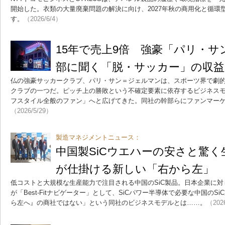
開始した。衣類の大量廃棄問題の解決に向け、2027年秋の商用化と循環
す。
（2026/6/4）
15年で売上9倍 強豪「パリ・
部に聞く「脱・サッカー」の収
仏の強豪サッカークラブ、パリ・サン＝ジェルマンは、スポーツ界で劇
クラブの一つだ。ピッチ上の勝敗という不確定要素に依存するビジネス
フスタイル全般のファン」へと広げてきた。同社の幹部らにファンマー
（2026/5/29）
製造マネジメントニュース：
中国製SiCウエハーの安さと驚
が仕掛ける新しい「右から左」
低コストと大規模な生産能力で注目される中国のSiC製品。日本企業に
が「Best-Fitナビゲーター」として、SiCパワー半導体で必要な中国の
ら左へ』の商社ではない」という同社のビジネスモデルとは……。
（202