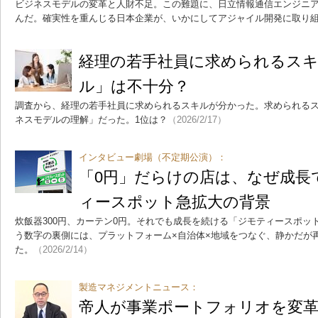
ビジネスモデルの変革と人財不足。この難題に、日立情報通信エンジニアリング
んだ。確実性を重んじる日本企業が、いかにしてアジャイル開発に取り
経理の若手社員に求められるスキ
ル」は不十分？
調査から、経理の若手社員に求められるスキルが分かった。求められるス
ネスモデルの理解」だった。1位は？
（2026/2/17）
インタビュー劇場（不定期公演）：
「0円」だらけの店は、なぜ成長
ィースポット急拡大の背景
炊飯器300円、カーテン0円。それでも成長を続ける「ジモティースポット
う数字の裏側には、プラットフォーム×自治体×地域をつなぐ、静かだが
た。
（2026/2/14）
製造マネジメントニュース：
帝人が事業ポートフォリオを変革