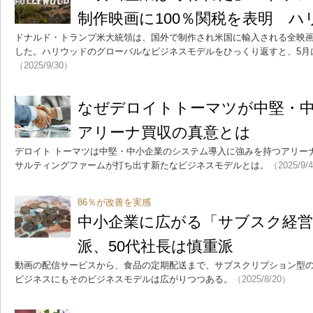
制作映画に100％関税を表明 ハ
ドナルド・トランプ米大統領は、国外で制作され米国に輸入される全映画
した。ハリウッドのグローバルなビジネスモデルをひっくり返すと、5月
（2025/9/30）
なぜデロイトトーマツが中堅・
アリーナ買収の真意とは
デロイト トーマツは中堅・中小企業のシステム導入に強みを持つアリー
サルティングファームが打ち出す新たなビジネスモデルとは。
（2025/9/
86％が改善を実感
中小企業に広がる「サブスク経営
派、50代社長は慎重派
動画の配信サービスから、食品の定期配送まで、サブスクリプション型
ビジネスにもそのビジネスモデルは広がりつつある。
（2025/8/20）