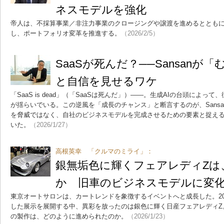
ネスモデルを強化
帝人は、不採算事業／非注力事業のクロージングや譲渡を進めるととも
し、ポートフォリオ変革を推進する。
（2026/2/5）
SaaSが死んだ？──Sansanが
と自信を見せるワケ
「SaaS is dead」（「SaaSは死んだ」）――。生成AIの台頭によっ
が揺らいでいる。この逆風を「成長のチャンス」と断言するのが、Sansa
を脅威ではなく、自社のビジネスモデルを完成させるための要素と捉え
いた。
（2026/1/27）
高根英幸 「クルマのミライ」：
銀無垢色に輝くフェアレディZは
か 旧車のビジネスモデルに変
東京オートサロンは、カートレンドを象徴するイベントへと成長した。20
した展示を展開する中、異彩を放ったのは銀色に輝く日産フェアレディZ
の製作は、どのように進められたのか。
（2026/1/23）