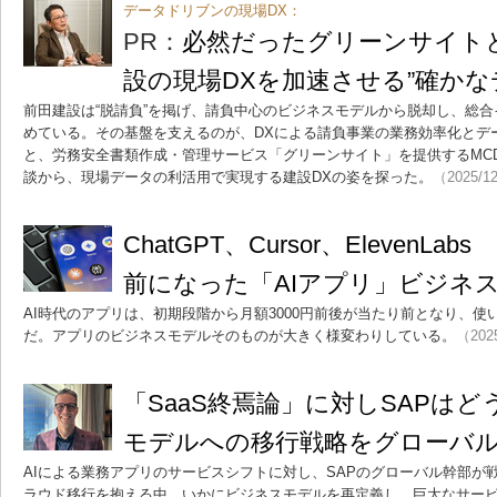
データドリブンの現場DX：
PR：
必然だったグリーンサイト
設の現場DXを加速させる”確かな
前田建設は“脱請負”を掲げ、請負中心のビジネスモデルから脱却し、総
めている。その基盤を支えるのが、DXによる請負事業の業務効率化とデ
と、労務安全書類作成・管理サービス「グリーンサイト」を提供するMCD
談から、現場データの利活用で実現する建設DXの姿を探った。
（2025/1
ChatGPT、Cursor、ElevenLa
前になった「AIアプリ」ビジネ
AI時代のアプリは、初期段階から月額3000円前後が当たり前となり、
だ。アプリのビジネスモデルそのものが大きく様変わりしている。
（202
「SaaS終焉論」に対しSAPは
モデルへの移行戦略をグローバ
AIによる業務アプリのサービスシフトに対し、SAPのグローバル幹部が
ラウド移行を抱える中、いかにビジネスモデルを再定義し、巨大なサー