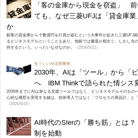
「客の金庫から現金を窃盗」 前
ても、なぜ三菱UFJは「貸金庫
か
顧客の貸金庫から十数億円を行員が盗むという大事件が起きた三菱UFJ
るビジネスモデルということもあり、地銀では撤退が相次ぐ。しかし当の
持するという。いったいなぜなのか。
（2026/5/22）
生々しいAI活用事例
2030年、AIは「ツール」から
へ IBM Thinkで語られた情シ
2030年までにAIは単なる支援ツールではなく、ビジネスモデルそのもの
心的な構想を実現する鍵は、技術導入ではなく「プロセスの再設計」と
（2026/5/15）
AI時代のSIerの「勝ち筋」とは
制を始動