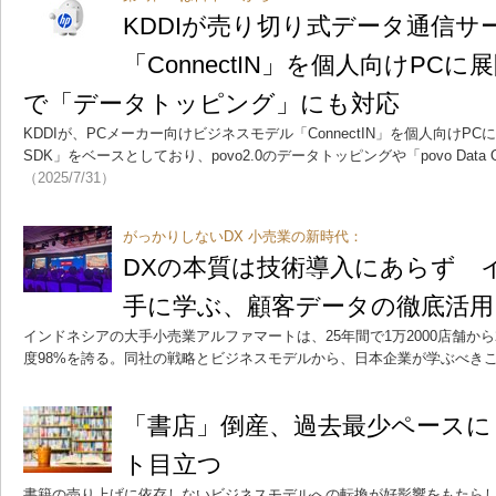
KDDIが売り切り式データ通信サ
「ConnectIN」を個人向けPCに
で「データトッピング」にも対応
KDDIが、PCメーカー向けビジネスモデル「ConnectIN」を個人向けPC
SDK」をベースとしており、povo2.0のデータトッピングや「povo Data
（2025/7/31）
がっかりしないDX 小売業の新時代：
DXの本質は技術導入にあらず 
手に学ぶ、顧客データの徹底活用
インドネシアの大手小売業アルファマートは、25年間で1万2000店舗から
度98%を誇る。同社の戦略とビジネスモデルから、日本企業が学ぶべき
「書店」倒産、過去最少ペースに
ト目立つ
書籍の売り上げに依存しないビジネスモデルへの転換が好影響をもたら