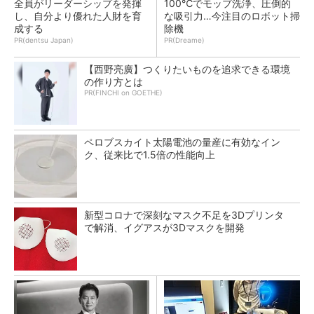
全員がリーダーシップを発揮
100℃でモップ洗浄、圧倒的
し、自分より優れた人財を育
な吸引力…今注目のロボット掃
成する
除機
PR(dentsu Japan)
PR(Dreame)
【西野亮廣】つくりたいものを追求できる環境
の作り方とは
PR(FINCHI on GOETHE)
ペロブスカイト太陽電池の量産に有効なイン
ク、従来比で1.5倍の性能向上
新型コロナで深刻なマスク不足を3Dプリンタ
で解消、イグアスが3Dマスクを開発