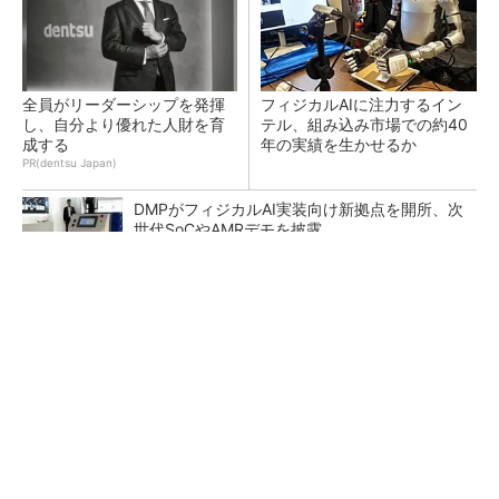
全員がリーダーシップを発揮
フィジカルAIに注力するイン
し、自分より優れた人財を育
テル、組み込み市場での約40
成する
年の実績を生かせるか
PR(dentsu Japan)
DMPがフィジカルAI実装向け新拠点を開所、次
世代SoCやAMRデモを披露
リンテック、200億円投じ福岡に次世代半導体
材料の研究拠点を開設
シリコン量子コンピュータの量産開発へ、イン
テルの18Aプロセスを活用