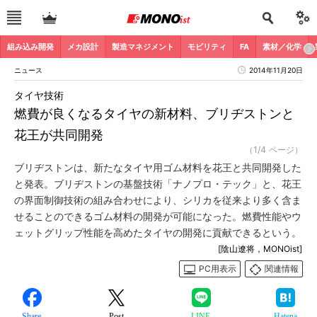
組み込み開発
メカ設計
製造マネジメント
モビリティ
FA
素材／化学
ニュース
2014年11月20日
タイヤ技術
燃費が良くなるタイヤの新材料、ブリヂストンと
花王が共同開発
（1/4 ページ）
ブリヂストンは、新たなタイヤ用ゴム材料を花王と共同開発した
と発表。ブリヂストンの基盤技術「ナノプロ・テック」と、花王
の界面制御技術の組み合わせにより、シリカを従来より多く含ま
せることのできるゴム材料の開発が可能になった。燃費性能やウ
ェットグリップ性能を高めたタイヤの開発に貢献できるという。
[陰山遼将，MONOist]
PC用表示
関連情報
Share
Post
LINE
Hatena