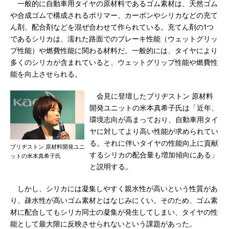
一般的に自動車用タイヤの原材料であるゴム素材は、天然ゴム
や合成ゴムで構成されるポリマー、カーボンやシリカなどの充て
ん剤、配合剤などを混ぜ合わせて作られている。充てん剤の1つ
であるシリカは、濡れた路面でのブレーキ性能（ウェットグリッ
プ性能）や燃費性能に関わる材料だ。一般的には、タイヤにより
多くのシリカが含まれていると、ウェットグリップ性能や燃費性
能を向上させられる。
会見に登壇したブリヂストン 原材料
開発ユニットの米本真希子氏は「近年、
環境志向が高まっており、自動車用タイ
ヤに対してより高い性能が求められてい
る。それに伴いタイヤの性能向上に貢献
ブリヂストン 原材料開発ユニ
するシリカの配合量も増加傾向にある」
ットの米本真希子氏
と説明する。
しかし、シリカには凝集しやすく親水性が高いという性質があ
り、疎水性が高いゴム素材とはなじみにくい。そのため、ゴム素
材に配合してもシリカ同士の凝集が発生してしまい、タイヤの性
能として最大限に反映させられないという課題があった。