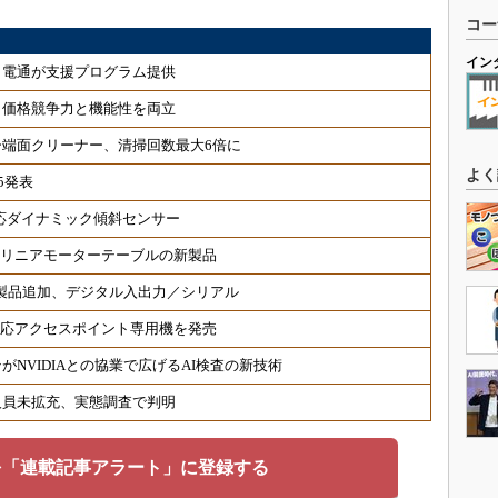
コー
イン
、電通が支援プログラム提供
、価格競争力と機能性を両立
端面クリーナー、清掃回数最大6倍に
よく
5発表
対応ダイナミック傾斜センサー
 リニアモーターテーブルの新製品
対応製品追加、デジタル入出力／シリアル
6対応アクセスポイント専用機を発売
NVIDIAとの協業で広げるAI検査の新技術
人員未拡充、実態調査で判明
を「連載記事アラート」に登録する