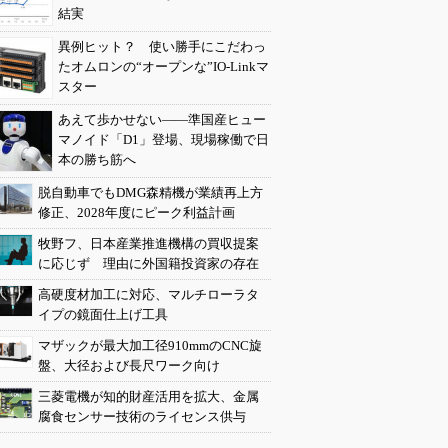
結実
異例ヒット？ 使い勝手にこだわっ
たオムロンの“オープンな”IO-Linkマ
スター
あえて歩かせない――準国産ヒュー
マノイド「D1」登場、現場稼働で日
本の勝ち筋へ
脱自動車でもDMG森精機が業績再上方
修正、2028年度にピーク利益計画
牧野フ、日本産業推進機構の買収提案
に応じず 理由に外国籍投資家の存在
高硬度材加工に対応、マルチローラタ
イプの鏡面仕上げ工具
マザックが最大加工径910mmのCNC旋
盤、大径および長尺ワーク向け
三菱電機が知的財産活用を拡大、金属
腐食センサー技術のライセンス供与