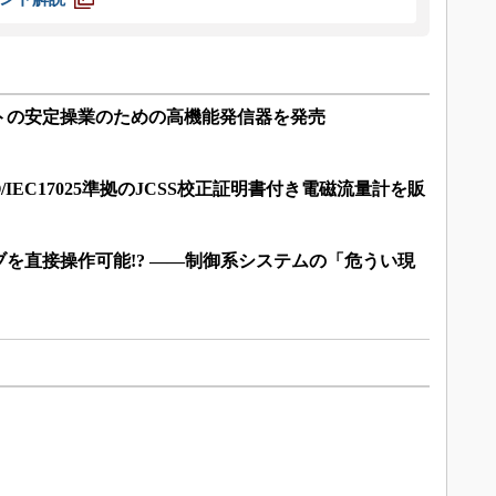
トの安定操業のための高機能発信器を発売
/IEC17025準拠のJCSS校正証明書付き電磁流量計を販
を直接操作可能!? ――制御系システムの「危うい現