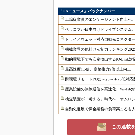
「FAニュース」バックナンバー
工場従業員のエンゲージメント向上へ
ベッコフが日本向けドライブシステム
ドライ／ウェット対応自動光コネクター
機械業界の他社けん制力ランキング202
動的環境下でも安定検出するIO-Link
最高速度1.5倍、定格推力9倍以上向上
耐環境リモートI/Oに－25～＋75℃
産業設備の無線通信を高速化、Wi-Fi
検査装置が「考える」時代へ オムロンが
自動化進展で保全業務の負荷高まるも
この連載