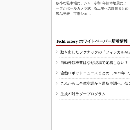
狭小な駐車場に、シャ
令和8年熊本地震によ
ープがポールカメラ式
る工場への影響まとめ
製品発表 市場シェア
10％目指す
TechFactory ホワイトペーパー新着情報
動き出したファナックの「フィジカルAI
自動外観検査はなぜ現場で定着しない？
協働ロボットニュースまとめ（2025年12月
これからは全体空調から局所空調へ、低
生成AI対ラダープログラム