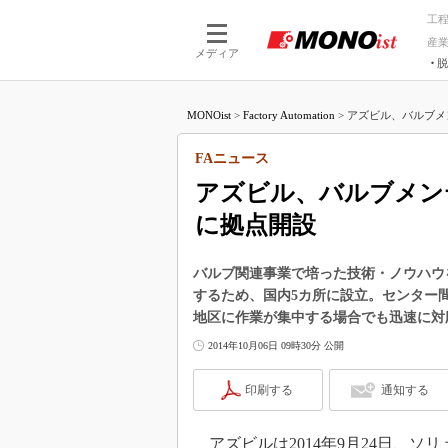
工
産
メディア
脱
つながる技術
AI×技術
MONOist
>
Factory Automation
>
アズビル、バルブメン
つながる工場
AI×設備
つながるサービ
Physical
FAニュース
アズビル、バルブメン
に拠点開設
バルブ関連事業で培った技術・ノウハウ
するため、国内5カ所に設立。センター
地区に作業が集中する場合でも迅速に対
2014年10月06日 09時30分 公開
印刷する
通知する
アズビルは2014年9月24日、