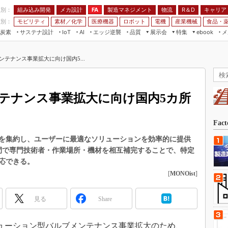
程別：
組み込み開発
メカ設計
製造マネジメント
物流
R＆D
キャリア
FA
業別：
モビリティ
素材／化学
医療機器
ロボット
電機
産業機械
食品・
炭素
サステナ設計
エッジ逆襲
品質
展示会
特集
メ
IoT
AI
ebook
伝承
組み込み開発
CEATEC
読者調査まとめ
編集後記
テナンス事業拡大に向け国内5...
JIMTOF
保全
メカ設計
つながるクルマ
組込み/エッジ コンピューティング
ス
 AI
製造マネジメント
5G
展＆IoT/5Gソリューション展
VR／AR
FA
テナンス事業拡大に向け国内5カ所
IIFES
モビリティ
フィールドサービス
国際ロボット展
素材／化学
FPGA
Fac
ジャパンモビリティショー
組み込み画像技術
を集約し、ユーザーに最適なソリューションを効率的に提供
TECHNO-FRONTIER
間で専門技術者・作業場所・機材を相互補完することで、特定
組み込みモデリング
人テク展
応できる。
Windows Embedded
[
MONOist
]
スマート工場EXPO
車載ソフト開発
EdgeTech+
見る
Share
ISO26262
日本ものづくりワールド
無償設計ツール
AUTOMOTIVE WORLD
ソリューション型バルブメンテナンス事業拡大のため、