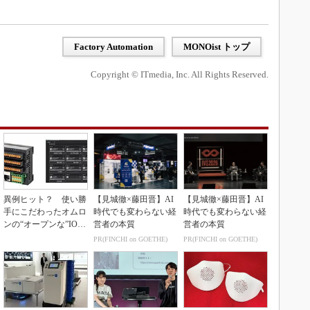
Factory Automation
MONOist トップ
Copyright © ITmedia, Inc. All Rights Reserved.
異例ヒット？ 使い勝
【見城徹×藤田晋】AI
【見城徹×藤田晋】AI
手にこだわったオムロ
時代でも変わらない経
時代でも変わらない経
ンの“オープンな”IO-L
営者の本質
営者の本質
inkマスター
PR(FINCHI on GOETHE)
PR(FINCHI on GOETHE)