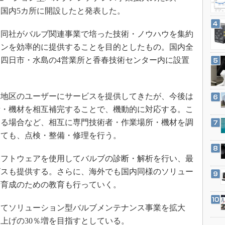
3Dプリンタ
産業オープンネット展
国内5カ所に開設したと発表した。
デジタルツインとCAE
同社がバルブ関連事業で培った技術・ノウハウを集約
S＆OP
ョンを効率的に提供することを目的としたもの。国内全
インダストリー4.0
四日市・水島の4営業所と香春技術センター内に設置
イノベーション
製造業ビッグデータ
地区のユーザーにサービスを提供してきたが、今後は
メイドインジャパン
所・機材を相互補完することで、機動的に対応する。こ
植物工場
する場合など、相互に専門技術者・作業場所・機材を調
知財マネジメント
しても、点検・整備・修理を行う。
海外生産
フトウェアを使用してバルブの診断・解析を行い、最
グローバル設計・開発
ビスも提供する。さらに、海外でも国内同様のソリュー
制御セキュリティ
者育成のための教育も行っていく。
新型コロナへの対応
てソリューション型バルブメンテナンス事業を拡大
売り上げの30％増を目指すとしている。