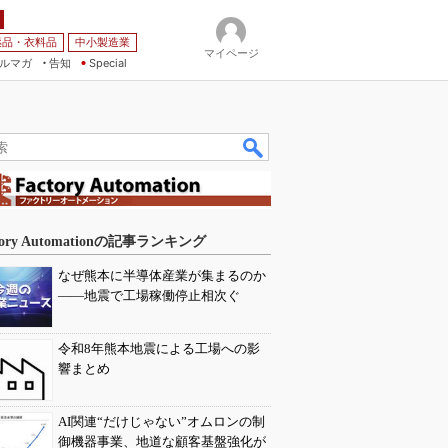
薬品・衣料品
中小製造業
マイページ
ルマガ
告知
Special
tory Automationの記事ランキング
なぜ熊本に半導体産業が集まるのか
――地震で工場稼働停止相次ぐ
令和8年熊本地震による工場への影
響まとめ
AI関連“だけじゃない”オムロンの制
御機器事業、地道な顧客基盤強化が