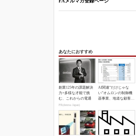
FAメルマガ登録ページ
あなたにおすすめ
創業125年の課題解決
AI関連“だけじゃな
力×多様な才能で挑
い”オムロンの制御機
む、これからの電通
器事業、地道な顧客基
盤強化が結実
PR(dentsu Japan)