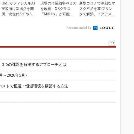
DMPがフィジカルAI
現場の作業効率やミス
新型コロナで深刻なマ
実装向け新拠点を開
を改善 XRグラス
スク不足を3Dプリン
所、次世代SoCやAM
「MiRZA」が可能に
タで解消、イグアスが
Rデモを披露
するピッキングDX
3Dマスクを開発
の...
Recommended by
PR
」
 3つの課題を解消するアプローチとは
～2026年5月）
コストで恒温・恒湿環境を構築する方法