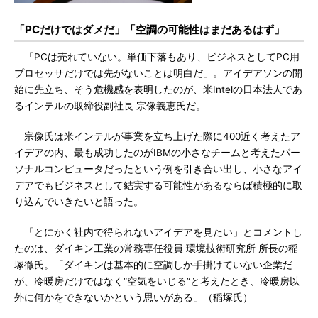
「PCだけではダメだ」「空調の可能性はまだあるはず」
「PCは売れていない。単価下落もあり、ビジネスとしてPC用
プロセッサだけでは先がないことは明白だ」。アイデアソンの開
始に先立ち、そう危機感を表明したのが、米Intelの日本法人であ
るインテルの取締役副社長 宗像義恵氏だ。
宗像氏は米インテルが事業を立ち上げた際に400近く考えたア
イデアの内、最も成功したのがIBMの小さなチームと考えたパー
ソナルコンピュータだったという例を引き合い出し、小さなアイ
デアでもビジネスとして結実する可能性があるならば積極的に取
り込んでいきたいと語った。
「とにかく社内で得られないアイデアを見たい」とコメントし
たのは、ダイキン工業の常務専任役員 環境技術研究所 所長の稲
塚徹氏。「ダイキンは基本的に空調しか手掛けていない企業だ
が、冷暖房だけではなく“空気をいじる”と考えたとき、冷暖房以
外に何かをできないかという思いがある」（稲塚氏）