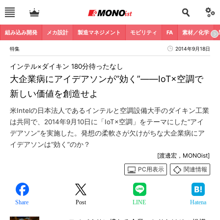
組み込み開発
メカ設計
製造マネジメント
モビリティ
FA
素材／化学
特集
2014年9月18日
インテル×ダイキン 180分待ったなし
大企業病にアイデアソンが“効く”――IoT×空調で
新しい価値を創造せよ
米Intelの日本法人であるインテルと空調設備大手のダイキン工業
は共同で、2014年9月10日に「IoT×空調」をテーマにした“アイ
デアソン”を実施した。発想の柔軟さが欠けがちな大企業病にア
イデアソンは“効く”のか？
[渡邊宏，MONOist]
PC用表示
関連情報
Share
Post
LINE
Hatena