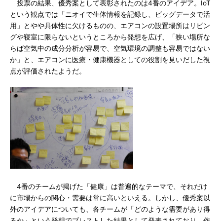
投票の結果、優秀案として表彰されたのは4番のアイデア。IoT
という観点では「ニオイで生体情報を記録し、ビッグデータで活
用」とやや具体性に欠けるものの、エアコンの設置場所はリビン
グや寝室に限らないというところから発想を広げ、「狭い場所な
らば空気中の成分分析が容易で、空気環境の調整も容易ではない
か」と、エアコンに医療・健康機器としての役割を見いだした視
点が評価されたようだ。
4番のチームが掲げた「健康」は普遍的なテーマで、それだけ
に市場からの関心・需要は常に高いといえる。しかし、優秀案以
外のアイデアについても、各チームが「どのような需要があり得
るか」という発想でブレストした結果として発表されており、作