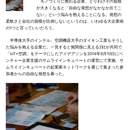
モノづくりに携わる企業、とりわけその規模
が大きくなると「自由な発想がなかなか出てこ
ない」という悩みを抱えることになる。発想の
柔軟さと会社の規模が比例しないというのは、いわゆる大企業病
の1つと言っていいだろう。
半導体大手のインテル、空調機器大手のダイキン工業もそうし
た悩みを抱える企業だ。一見すると無関係に見える2社が共同で
「IoT×空調」をテーマにしたアイデアソンを2014年9月10日にベ
ンチャー企業支援のサムライインキュベートの運営にて実施、サ
ムライインキュベートの起業家ネットワークを通じて集まった参
加者からの自由な発想を募った。