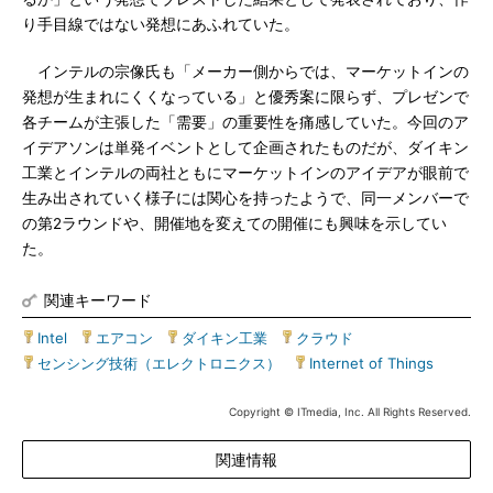
り手目線ではない発想にあふれていた。
インテルの宗像氏も「メーカー側からでは、マーケットインの
発想が生まれにくくなっている」と優秀案に限らず、プレゼンで
各チームが主張した「需要」の重要性を痛感していた。今回のア
イデアソンは単発イベントとして企画されたものだが、ダイキン
工業とインテルの両社ともにマーケットインのアイデアが眼前で
生み出されていく様子には関心を持ったようで、同一メンバーで
の第2ラウンドや、開催地を変えての開催にも興味を示してい
た。
関連キーワード
Intel
|
エアコン
|
ダイキン工業
|
クラウド
|
センシング技術（エレクトロニクス）
|
Internet of Things
Copyright © ITmedia, Inc. All Rights Reserved.
関連情報