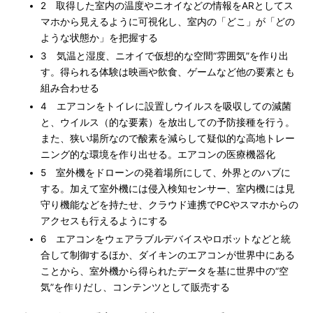
2 取得した室内の温度やニオイなどの情報をARとしてス
マホから見えるように可視化し、室内の「どこ」が「どの
ような状態か」を把握する
3 気温と湿度、ニオイで仮想的な空間“雰囲気”を作り出
す。得られる体験は映画や飲食、ゲームなど他の要素とも
組み合わせる
4 エアコンをトイレに設置しウイルスを吸収しての減菌
と、ウイルス（的な要素）を放出しての予防接種を行う。
また、狭い場所なので酸素を減らして疑似的な高地トレー
ニング的な環境を作り出せる。エアコンの医療機器化
5 室外機をドローンの発着場所にして、外界とのハブに
する。加えて室外機には侵入検知センサー、室内機には見
守り機能などを持たせ、クラウド連携でPCやスマホからの
アクセスも行えるようにする
6 エアコンをウェアラブルデバイスやロボットなどと統
合して制御するほか、ダイキンのエアコンが世界中にある
ことから、室外機から得られたデータを基に世界中の“空
気”を作りだし、コンテンツとして販売する