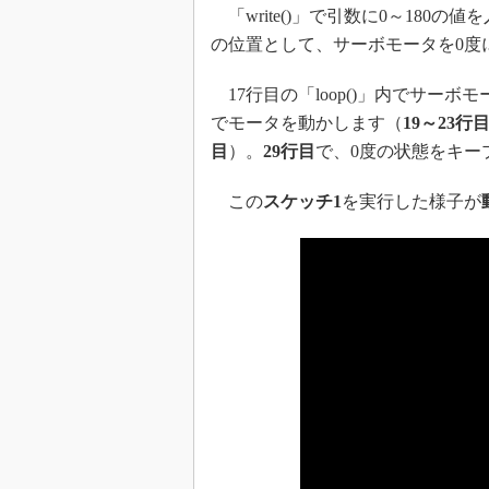
「write()」で引数に0～180
の位置として、サーボモータを0度
17行目の「loop()」内でサーボ
でモータを動かします（
19～23行
目
）。
29行目
で、0度の状態をキー
この
スケッチ1
を実行した様子が