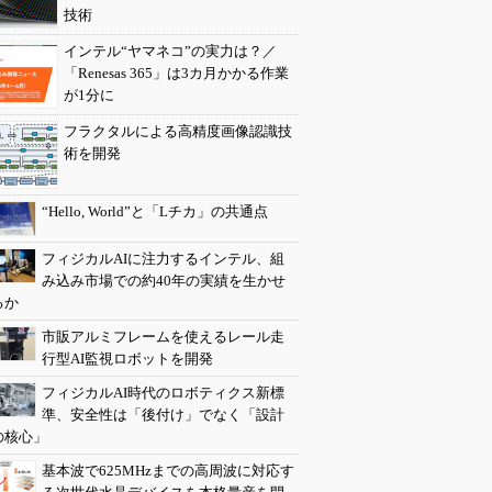
技術
インテル“ヤマネコ”の実力は？／
「Renesas 365」は3カ月かかる作業
が1分に
フラクタルによる高精度画像認識技
術を開発
“Hello, World”と「Lチカ」の共通点
フィジカルAIに注力するインテル、組
み込み市場での約40年の実績を生かせ
るか
市販アルミフレームを使えるレール走
行型AI監視ロボットを開発
フィジカルAI時代のロボティクス新標
準、安全性は「後付け」でなく「設計
の核心」
基本波で625MHzまでの高周波に対応す