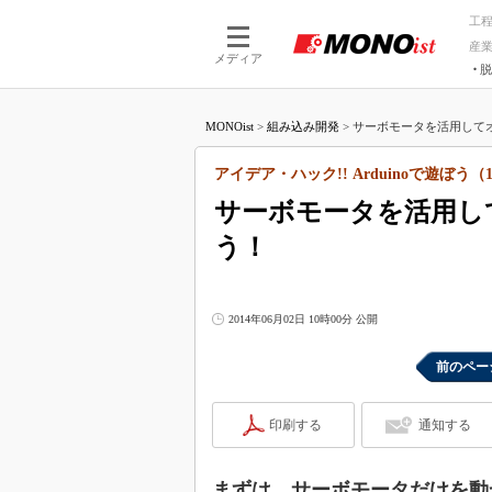
工
産
メディア
脱
つながる技術
AI×技術
MONOist
>
組み込み開発
>
サーボモータを活用してオ
つながる工場
AI×設備
つながるサービ
Physical
アイデア・ハック!! Arduinoで遊ぼう（
サーボモータを活用し
う！
2014年06月02日 10時00分 公開
前のペー
印刷する
通知する
まずは、サーボモータだけを動