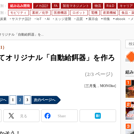
程別：
組み込み開発
メカ設計
製造マネジメント
物流
R＆D
キャリア
FA
業別：
モビリティ
素材／化学
医療機器
ロボット
電機
産業機械
食品・
炭素
サステナ設計
エッジ逆襲
品質
展示会
特集
メ
IoT
AI
ebook
伝承
組み込み開発
CEATEC
読者調査まとめ
編集後記
リジナル「自動給餌器」を...
JIMTOF
保全
メカ設計
つながるクルマ
組込み/エッジ コンピューティング
ス
 AI
製造マネジメント
5G
11）
展＆IoT/5Gソリューション展
VR／AR
FA
てオリジナル「自動給餌器」を作ろ
IIFES
モビリティ
フィールドサービス
国際ロボット展
素材／化学
FPGA
組み
（2/3 ページ）
ジャパンモビリティショー
組み込み画像技術
TECHNO-FRONTIER
[
三月兎
，
MONOist
]
組み込みモデリング
人テク展
Windows Embedded
ジへ
1
|
2
|
3
次のページへ
スマート工場EXPO
車載ソフト開発
EdgeTech+
見る
Share
ISO26262
日本ものづくりワールド
無償設計ツール
AUTOMOTIVE WORLD
かそう！