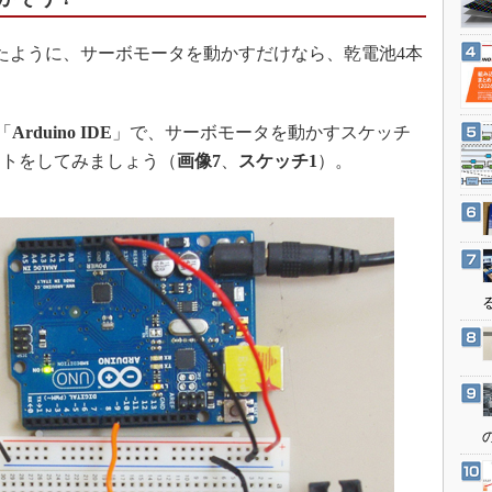
3Dプリンタ
産業オープンネット展
デジタルツインとCAE
たように、サーボモータを動かすだけなら、乾電池4本
S＆OP
インダストリー4.0
「
Arduino IDE
」で、サーボモータを動かすスケッチ
イノベーション
ストをしてみましょう（
画像7
、
スケッチ1
）。
製造業ビッグデータ
メイドインジャパン
植物工場
知財マネジメント
海外生産
グローバル設計・開発
制御セキュリティ
新型コロナへの対応