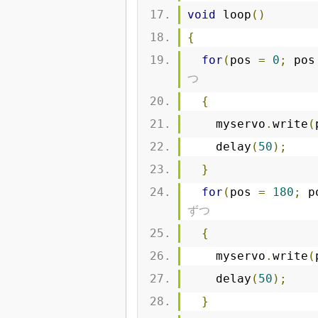
void
 loop
()
{
for
(
pos 
=
0
;
 pos
つ
{
    myservo
.
write
(
    delay
(
50
);
}
for
(
pos 
=
180
;
 p
ずつ
{
    myservo
.
write
(
    delay
(
50
);
}