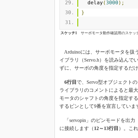
  delay
(
3000
);
}
スケッチ1
サーボモータ動作確認用のスケッ
Arduinoには、サーボモータを
イブラリ（Servo.h）を読み込
ずに、サーボの角度を指定するだ
6行目
で、Servo型オブジェクト
ライブラリのコメントによると最大
モータのシャフトの角度を指定す
するピンとして9番を宣言していま
「servopin」のピンモードを出
に接続します（
12～13行目
）。こ