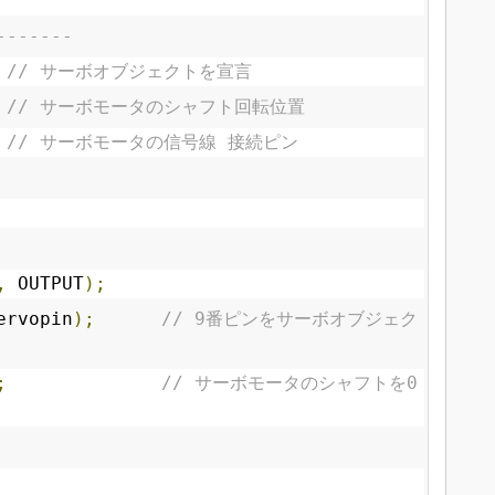
-------
// サーボオブジェクトを宣言
// サーボモータのシャフト回転位置
// サーボモータの信号線 接続ピン
,
 OUTPUT
);
ervopin
);
// 9番ピンをサーボオブジェク
;
// サーボモータのシャフトを0