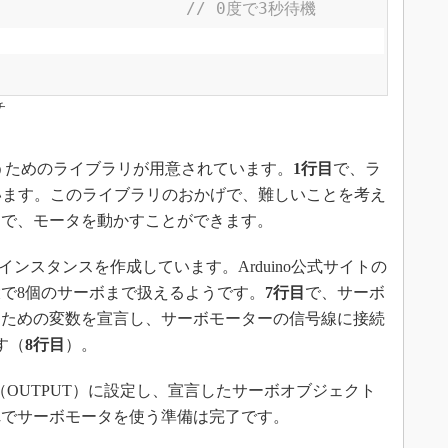
// 0度で3秒待機
チ
扱うためのライブラリが用意されています。
1行目
で、ラ
んでいます。このライブラリのおかげで、難しいことを考え
けで、モータを動かすことができます。
のインスタンスを作成しています。Arduino公式サイトの
で8個のサーボまで扱えるようです。
7行目
で、サーボ
るための変数を宣言し、サーボモーターの信号線に接続
す（
8行目
）。
力（OUTPUT）に設定し、宣言したサーボオブジェクト
れでサーボモータを使う準備は完了です。