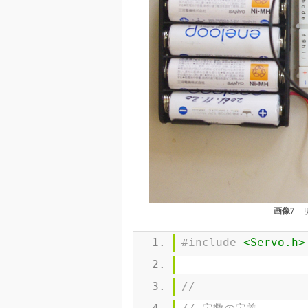
画像7
サ
#include
<Servo.h>
//----------------