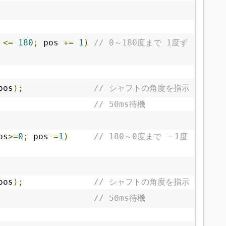
 
<=
180
;
 pos 
+=
1
)
// 0～180度まで 1度ず
pos
);
// シャフトの角度を指示
// 50ms待機
os
>=
0
;
 pos
-=
1
)
// 180～0度まで －1度
pos
);
// シャフトの角度を指示
// 50ms待機