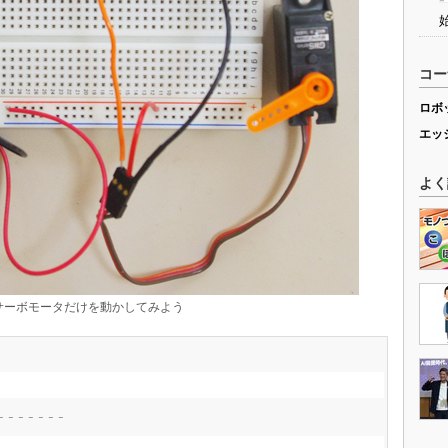
コー
ロボ
エッ
よく
ーボモータだけを動かしてみよう
-------