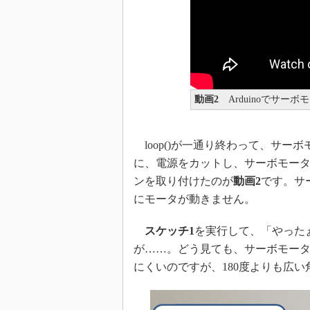
動画2
Arduinoでサー
loop()が一通り終わって、サーボモータ
に、電源をカットし、サーボモー
ンを取り付けたのが
動画2
です。サ
にモータが動きません。
スケッチ1
を実行して、「やったぁ
が……。どう見ても、サーボモータ
にくいのですが、180度よりも広