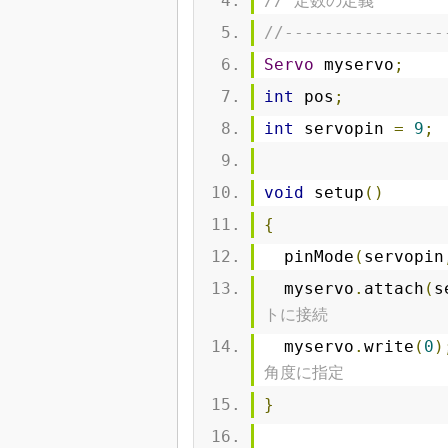
// 定数の定義
//----------------
Servo
 myservo
;
int
 pos
;
int
 servopin 
=
9
;
void
 setup
()
{
  pinMode
(
servopin
  myservo
.
attach
(
s
トに接続
  myservo
.
write
(
0
)
角度に指定
}