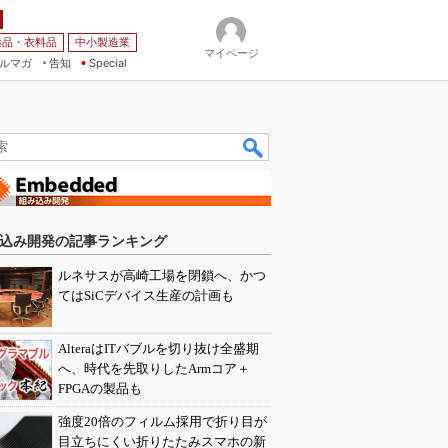
薬品・衣料品
中小製造業
マイページ
ルマガ
告知
Special
込み開発の記事ランキング
ルネサスが高崎工場を閉鎖へ、かつ
てはSiCデバイス生産の計画も
AlteraはITバブルを切り抜け全盛期
へ、時代を先取りしたArmコア＋
FPGAの製品も
強度20倍のフィルム採用で折り目が
目立ちにくい折りたたみスマホの新