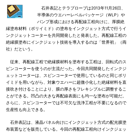
石井表記とテラプローブは2013年11月26日、
半導体のウエハーレベルパッケージ（WLP）や
バンプ形成における再配線工程向けに、厚膜絶
縁塗布材料（ポリイミド）の塗布をインクジェット方式で行うイ
ンクジェットコーターを共同開発したと発表した。再配線工程の
絶縁膜塗布にインクジェット技術を導入するのは「世界初」（両
社）だという。
従来、再配線工程で絶縁膜材料を塗布する工程は、回転式のス
ピンコーターを使うのが主流だった。今回共同開発したインクジ
ェットコーターは、スピンコーターで使用しているのと同じポリ
イミドを用いながら、対象ウエハーに超微小化した絶縁材料を直
接吹き付けることにより、膜の厚さをフレキシブルに調整するこ
とができる。凹凸の大きな再配線表面にも均一な塗布が可能だ。
さらに、スピンコーターでは不可欠な洗浄工程が不要になるので
生産性も向上できる。
石井表記は、液晶パネル向けにインクジェット方式の配光膜塗
布装置などを販売している。今回の再配線工程向けインクジェッ