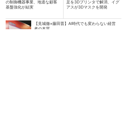
の制御機器事業、地道な顧客
足を3Dプリンタで解消、イグ
基盤強化が結実
アスが3Dマスクを開発
【見城徹×藤田晋】AI時代でも変わらない経営
者の本質
PR(FINCHI on GOETHE)
テスラにおけるギガキャストの基本的な考え方
と方向性【前編】
異例ヒット？ 使い勝手にこだわったオムロン
の“オープンな”IO-Linkマスター