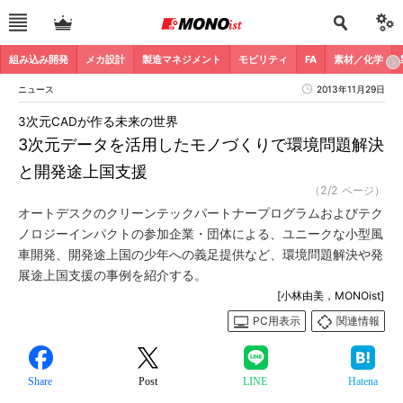
組み込み開発
メカ設計
製造マネジメント
モビリティ
FA
素材／化学
ニュース
2013年11月29日
3次元CADが作る未来の世界
3次元データを活用したモノづくりで環境問題解決
と開発途上国支援
（2/2 ページ）
オートデスクのクリーンテックパートナープログラムおよびテク
ノロジーインパクトの参加企業・団体による、ユニークな小型風
車開発、開発途上国の少年への義足提供など、環境問題解決や発
展途上国支援の事例を紹介する。
[小林由美，MONOist]
PC用表示
関連情報
Share
Post
LINE
Hatena