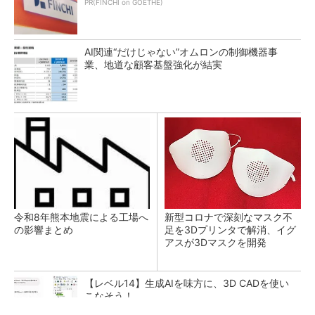
PR(FINCHI on GOETHE)
AI関連“だけじゃない”オムロンの制御機器事
業、地道な顧客基盤強化が結実
令和8年熊本地震による工場へ
新型コロナで深刻なマスク不
の影響まとめ
足を3Dプリンタで解消、イグ
アスが3Dマスクを開発
【レベル14】生成AIを味方に、3D CADを使い
こなそう！