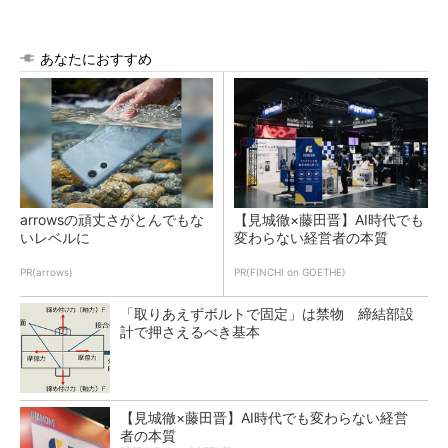
あなたにおすすめ
arrowsの頑丈さがとんでもな
【見城徹×藤田晋】AI時代でも
いレベルに
変わらない経営者の本質
PR(arrows)
PR(FINCHI on GOETHE)
「取りあえずボルトで固定」は禁物 締結部設
計で押さえるべき基本
【見城徹×藤田晋】AI時代でも変わらない経営
者の本質