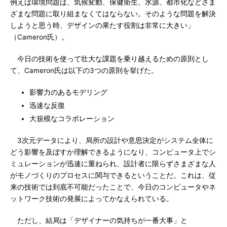
例えば環境問題は、気候変動、保健衛生、水源、都市化などさま
ざまな問題に取り組まなくてはならない。そのような問題を解決
しようと思う時、デザインの果たす役割は非常に大きい」
（Cameron氏）。
今日の技術を使って壮大な課題を乗り越えるための原則とし
て、Cameron氏は以下の3つの原則を挙げた。
影響力のあるモデリング
迅速な反復
大規模なコラボレーション
3次元データにより、局所の設計や意思決定がシステム全体に
どう影響を及ぼすか理解できるようになり、コンピュータ上でシ
ミュレーションが迅速に重ねられ、設計者に限らずさまざまな人
がモノづくりのプロセスに関与できるということだ。これは、従
来の技術では到底不可能だったことで、今日のコンピュータやネ
ットワーク技術の発展によってかなえられている。
ただし、結局は「デザイナーの気持ちが一番大事」と