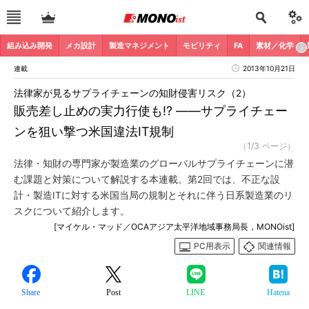
組み込み開発
メカ設計
製造マネジメント
モビリティ
FA
素材／化学
連載
2013年10月21日
法律家が見るサプライチェーンの知財侵害リスク（2）
販売差し止めの実力行使も!? ――サプライチェー
ンを狙い撃つ米国違法IT規制
（1/3 ページ）
法律・知財の専門家が製造業のグローバルサプライチェーンに潜
む課題と対策について解説する本連載。第2回では、不正な設
計・製造ITに対する米国当局の規制とそれに伴う日系製造業のリ
スクについて紹介します。
[マイケル・マッド／OCAアジア太平洋地域事務局長，MONOist]
PC用表示
関連情報
Share
Post
LINE
Hatena