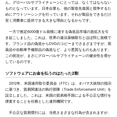
ん。グローバルサプライチェーンにとっては、なくてはならない
ものとなっています。日本企業も、他の製造先進国と競争するた
めにアウトソーシングを行っています。それが製品をできるだけ
安く消費者に提供できる大きな理由となるからです。
一方で推定6000億ドル規模に達する偽造品市場の急拡大を引
き起こしました。これは、世界の違法薬物取引とほぼ同じ規模で
す。ブランド品の偽造からDVDのコピーまでさまざまですが、医
薬品や自動車予備部品の偽造など、より悪質なものもあります。
この状況が、まさにグローバルサプライチェーンの健全性を脅か
しているのです。
ソフトウェアにお金を払うのはたった2割
2012年、米国連邦取引委員会（FTC）は、オバマ大統領の指示
に基づき、貿易関連法の執行部隊（Trade Enforcement Unit）を
設立しました。これは、米国の貿易相手国による不公正な慣行を
捜査することを任務とした連邦機関です。
不公正な貿易慣行には、当然さまざまな行為が含まれますが、