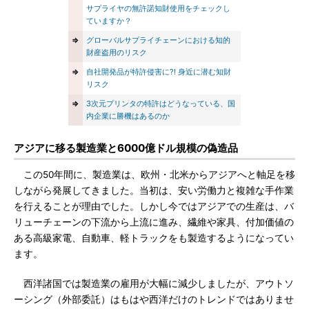
サプライヤの無許諾知財使用をチェックし
ていますか？
⇒
グローバルサプライチェーンにおける知的
財産盗用のリスク
⇒
自社開発品が特許侵害に?! 身近に潜む知財
リスク
⇒
3次元プリンタの特許はどうなっている、国
内企業に勝機はあるのか
アジアに移る製造業と6000億ドル規模の偽造品
この50年間に、製造業は、欧州・北米からアジアへと軸足を移
しながら発展してきました。当初は、安い労働力と複雑な手作業
を行えることが理由でした。しかし今ではアジアでの生産は、バ
リューチェーンの下流から上流に進み、繊維や家具、付加価値の
ある高級家電、自動車、軽トラックをも製造するようになってい
ます。
西洋諸国では製造業の雇用が大幅に減少しましたが、アウトソ
ーシング（外部委託）はもはや西洋だけのトレンドではありませ