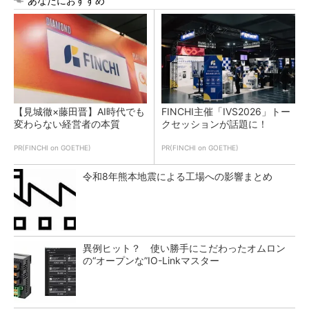
あなたにおすすめ
【見城徹×藤田晋】AI時代でも
FINCHI主催「IVS2026」トー
変わらない経営者の本質
クセッションが話題に！
PR(FINCHI on GOETHE)
PR(FINCHI on GOETHE)
令和8年熊本地震による工場への影響まとめ
異例ヒット？ 使い勝手にこだわったオムロン
の“オープンな”IO-Linkマスター