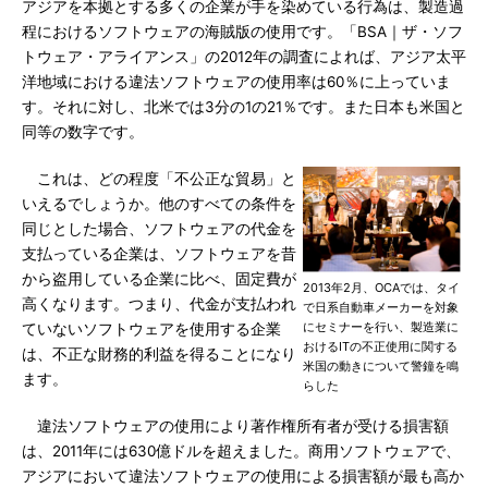
アジアを本拠とする多くの企業が手を染めている行為は、製造過
程におけるソフトウェアの海賊版の使用です。「BSA｜ザ・ソフ
トウェア・アライアンス」の2012年の調査によれば、アジア太平
洋地域における違法ソフトウェアの使用率は60％に上っていま
す。それに対し、北米では3分の1の21％です。また日本も米国と
同等の数字です。
これは、どの程度「不公正な貿易」と
いえるでしょうか。他のすべての条件を
同じとした場合、ソフトウェアの代金を
支払っている企業は、ソフトウェアを昔
から盗用している企業に比べ、固定費が
2013年2月、OCAでは、タイ
高くなります。つまり、代金が支払われ
で日系自動車メーカーを対象
にセミナーを行い、製造業に
ていないソフトウェアを使用する企業
おけるITの不正使用に関する
は、不正な財務的利益を得ることになり
米国の動きについて警鐘を鳴
ます。
らした
違法ソフトウェアの使用により著作権所有者が受ける損害額
は、2011年には630億ドルを超えました。商用ソフトウェアで、
アジアにおいて違法ソフトウェアの使用による損害額が最も高か