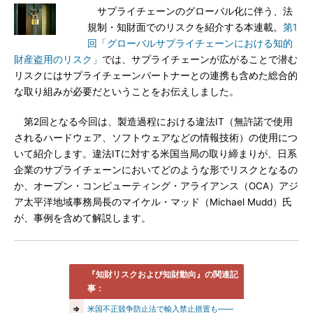
サプライチェーンのグローバル化に伴う、法
規制・知財面でのリスクを紹介する本連載。
第1
回「グローバルサプライチェーンにおける知的
財産盗用のリスク」
では、サプライチェーンが広がることで潜む
リスクにはサプライチェーンパートナーとの連携も含めた総合的
な取り組みが必要だということをお伝えしました。
第2回となる今回は、製造過程における違法IT（無許諾で使用
されるハードウェア、ソフトウェアなどの情報技術）の使用につ
いて紹介します。違法ITに対する米国当局の取り締まりが、日系
企業のサプライチェーンにおいてどのような形でリスクとなるの
か、オープン・コンピューティング・アライアンス（OCA）アジ
ア太平洋地域事務局長のマイケル・マッド（Michael Mudd）氏
が、事例を含めて解説します。
『知財リスクおよび知財動向』の関連記
事：
⇒
米国不正競争防止法で輸入禁止措置も――