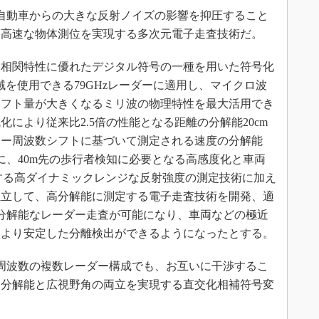
自動車からの大きな反射ノイズの影響を抑圧すること
、高速な物体測位を実現する多次元電子走査技術だ。
相関特性に優れたデジタル符号の一種を用いた符号化
域を使用できる79GHzレーダーに適用し、マイクロ波
シフト量が大きくなるミリ波の物理特性を最大活用でき
により従来比2.5倍の性能となる距離の分解能20cm
ラー周波数シフトに基づいて測定される速度の分解能
らに、40m先の歩行者検知に必要となる高感度化と車両
とする高ダイナミックレンジな反射強度の測定技術に加え
独立して、高分解能に測定する電子走査技術を開発、適
分解能なレーダー走査が可能になり、車両などの極近
、より安定した分離検出ができるようになったとする。
周波数の複数レーダー構成でも、お互いに干渉するこ
高分解能と広視野角の両立を実現する直交化相補符号変