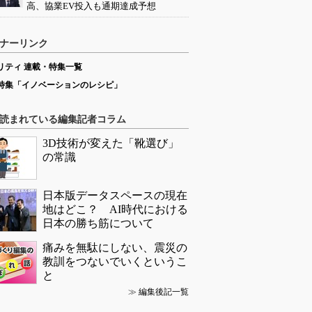
高、協業EV投入も通期達成予想
ナーリンク
リティ 連載・特集一覧
特集「イノベーションのレシピ」
読まれている編集記者コラム
3D技術が変えた「靴選び」
の常識
日本版データスペースの現在
地はどこ？ AI時代における
日本の勝ち筋について
痛みを無駄にしない、震災の
教訓をつないでいくというこ
と
≫
編集後記一覧