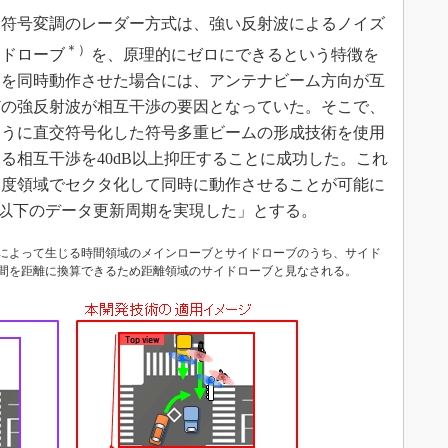
符号変調のレーダー方式は、強い反射波によるノイズ
＊）
イドローブ
を、原理的にゼロにできるという特徴を
ーを同時動作させた場合には、アンテナビーム方向が互
どの強反射波が相互干渉の要因となっていた。そこで、
ように直交符号化した符号多重ビームの形成技術を使用
る相互干渉を40dB以上抑圧することに成功した。これ
角度領域でセクタ化して同時に動作させることが可能に
1秒以下のデータ更新周期を実現した」とする。
によって生じる時間領域のメインローブとサイドローブのうち、サイド
間を距離に換算できるため距離領域のサイドローブと見なされる。