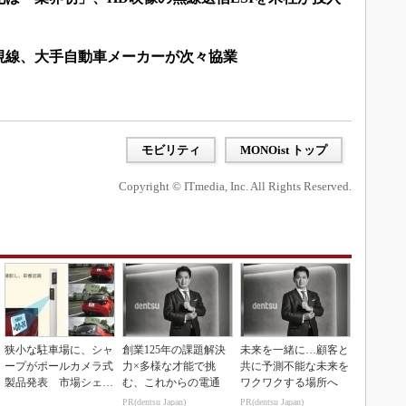
視線、大手自動車メーカーが次々協業
モビリティ
MONOist トップ
Copyright © ITmedia, Inc. All Rights Reserved.
狭小な駐車場に、シャ
創業125年の課題解決
未来を一緒に…顧客と
ープがポールカメラ式
力×多様な才能で挑
共に予測不能な未来を
製品発表 市場シェア
む、これからの電通
ワクワクする場所へ
10％目指す
PR(dentsu Japan)
PR(dentsu Japan)