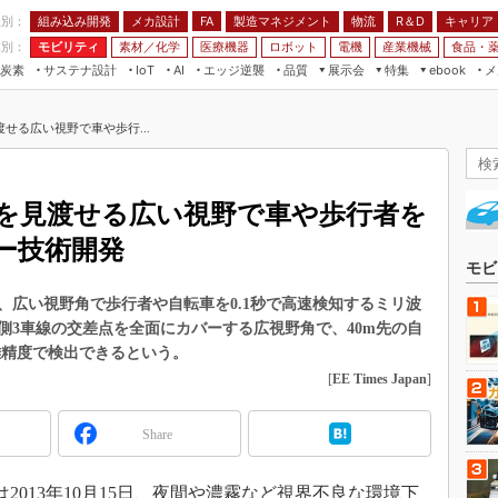
程別：
組み込み開発
メカ設計
製造マネジメント
物流
R＆D
キャリア
FA
業別：
モビリティ
素材／化学
医療機器
ロボット
電機
産業機械
食品・
炭素
サステナ設計
エッジ逆襲
品質
展示会
特集
メ
IoT
AI
ebook
伝承
組み込み開発
CEATEC
読者調査まとめ
編集後記
せる広い視野で車や歩行...
JIMTOF
保全
メカ設計
つながるクルマ
組込み/エッジ コンピューティング
ス
 AI
製造マネジメント
5G
展＆IoT/5Gソリューション展
VR／AR
FA
を見渡せる広い視野で車や歩行者を
IIFES
モビリティ
フィールドサービス
ー技術開発
国際ロボット展
素材／化学
FPGA
モビ
ジャパンモビリティショー
組み込み画像技術
、広い視野角で歩行者や自転車を0.1秒で高速検知するミリ波
TECHNO-FRONTIER
側3車線の交差点を全面にカバーする広視野角で、40m先の自
組み込みモデリング
人テク展
離精度で検出できるという。
Windows Embedded
[
EE Times Japan
]
スマート工場EXPO
車載ソフト開発
EdgeTech+
Share
ISO26262
日本ものづくりワールド
無償設計ツール
AUTOMOTIVE WORLD
013年10月15日、夜間や濃霧など視界不良な環境下