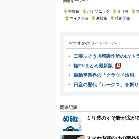
関連キーワード
視野角
|
パナソニック
|
ミリ波
|
|
マイクロ波
|
新技術
|
技術開発
おすすめホワイトペーパー
三菱ふそう川崎製作所のEVト
軽EVまとめ最新版
自動車業界の「クラウド活用」
日産の歴代「ルークス」を振り
関連記事
ミリ波のすそ野が広が
スマホ内蔵向けの製品化