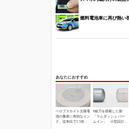
燃料電池車に再び熱い
あなたにおすすめ
ペロブスカイト太陽電
6枚刃を搭載した新
池の量産に有効なイン
「ラムダッシュ パー
ク、従来比で1.5倍の
ムイン」 小型設計と
性能向上
意匠性をさらに追求