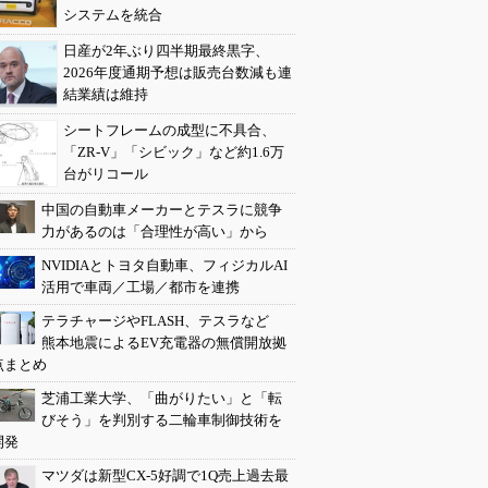
システムを統合
日産が2年ぶり四半期最終黒字、
2026年度通期予想は販売台数減も連
結業績は維持
シートフレームの成型に不具合、
「ZR-V」「シビック」など約1.6万
台がリコール
中国の自動車メーカーとテスラに競争
力があるのは「合理性が高い」から
NVIDIAとトヨタ自動車、フィジカルAI
活用で車両／工場／都市を連携
テラチャージやFLASH、テスラなど
熊本地震によるEV充電器の無償開放拠
点まとめ
芝浦工業大学、「曲がりたい」と「転
びそう」を判別する二輪車制御技術を
開発
マツダは新型CX-5好調で1Q売上過去最