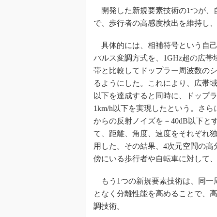
開発した新規要素技術の1つが、
で、歩行者の高感度検出を維持し
具体的には、相補符号という自己
パルス変調方式を、1GHz超の広帯
帯と比較してドップラー周波数の
るようにした。これにより、広帯域化
以下を達成すると同時に、ドップ
1km/h以下を実現したという。さ
からの反射ノイズを－40dB以下
て、距離、角度、速度をそれぞれ
用した。その結果、4次元空間の高
傍にいる歩行者や自転車に対して
もう1つの新規要素技術は、同一
となく分離性能を高めることで、
調技術。