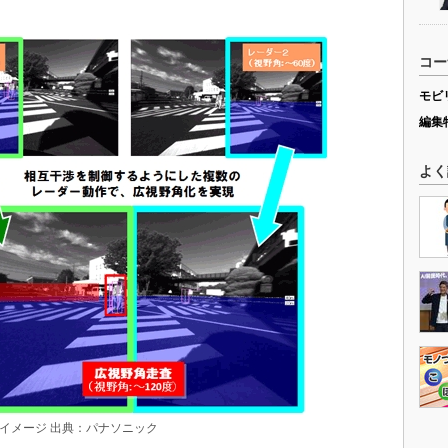
コー
モビ
編集
よく
イメージ 出典：パナソニック