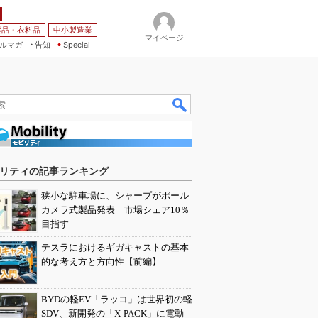
薬品・衣料品
中小製造業
マイページ
ルマガ
告知
Special
リティの記事ランキング
狭小な駐車場に、シャープがポール
カメラ式製品発表 市場シェア10％
目指す
テスラにおけるギガキャストの基本
的な考え方と方向性【前編】
BYDの軽EV「ラッコ」は世界初の軽
SDV、新開発の「X-PACK」に電動