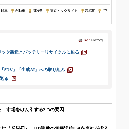
自転車
|
自動車
|
周波数
|
東京ビッグサイト
|
高感度
|
ITS
ラック製造とバッテリーリサイクルに迫る
「SDV」「生成AI」への取り組み
返る
る、市場をけん引する3つの要因
は「業界初」、HD映像の無線送信LSIを米社が投入