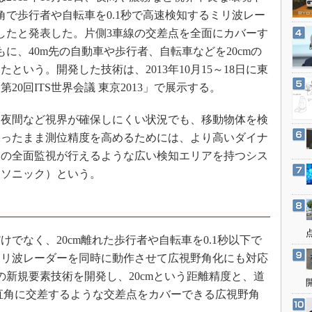
3Dプリンタ
産業オープンネット展
角で歩行者や自転車を0.1秒で高速検知するミリ波レー
デジタルツインとCAE
したと発表した。片側3車線の交差点を全面にカバーす
S＆OP
に、40m先の自動車や歩行者、自転車などを20cmの
という。開発した技術は、2013年10月15～18日に東
インダストリー4.0
0回ITS世界会議 東京2013」で展示する。
イノベーション
製造業ビッグデータ
夜間など視界が確保しにくい状況でも、移動物体を検
メイドインジャパン
保ったまま測位精度を高めるためには、より高いダイナ
点の全面監視が行えるような広い検知エリアを持つシス
植物工場
ナソニック）という。
知財マネジメント
海外生産
グローバル設計・開発
でなく、20cm離れた歩行者や自転車を0.1秒以下で
制御セキュリティ
ミリ波レーダーを同時に動作させて広視野角化にも対応
新型コロナへの対応
の新規要素技術を開発し、20cmという距離精度と、道
が直角に交差するような交差点をカバーできる広視野角