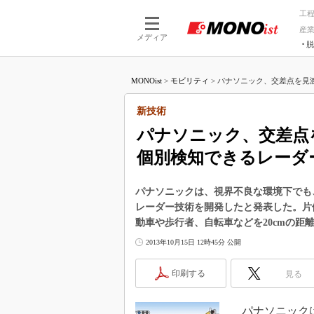
工
産
メディア
脱
つながる技術
AI×技術
MONOist
>
モビリティ
>
パナソニック、交差点を見渡
つながる工場
AI×設備
つながるサービ
Physical
新技術
パナソニック、交差点
個別検知できるレーダ
パナソニックは、視界不良な環境下でも
レーダー技術を開発したと発表した。片
動車や歩行者、自転車などを20cmの距
2013年10月15日 12時45分 公開
印刷する
見る
パナソニックは2