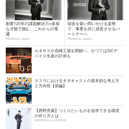
創業125年の課題解決力×多様
現状を疑い問いかける姿勢
な才能で挑む、これからの電
で、事業を共に成長させるパ
通
ートナーへ
PR(dentsu Japan)
PR(dentsu Japan)
ルネサスが高崎工場を閉鎖へ、かつてはSiCデ
バイス生産の計画も
テスラにおけるギガキャストの基本的な考え方
と方向性【前編】
【西野亮廣】つくりたいものを追求できる環境
の作り方とは
PR(FINCHI on GOETHE)