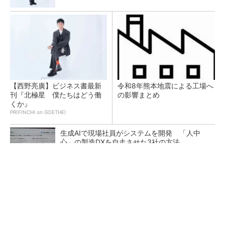
【西野亮廣】ビジネス書最新
令和8年熊本地震による工場へ
刊『北極星 僕たちはどう働
の影響まとめ
くか』
PR(FINCHI on GOETHE)
生成AIで現場社員がシステムを開発 「人中
心」の製造DXを自走させた3社の方法
日産が2年ぶり四半期最終黒字、2026年度通期
予想は販売台数減も連結業績は維持