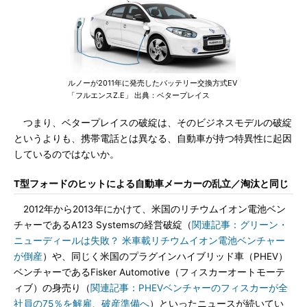
ルノーが2011年に発売したバッテリー交換方式EV
「フルエンスZ.E」 出典：ベタープレイス
つまり、ベタープレイスの破綻は、そのビジネスモデルの破綻
というよりも、携帯電話とは異なる、自動車が持つ特異性に起因
しているのではないか。
T型フォードのヒットによる自動車メーカーの乱立／淘汰と同じ
2012年から2013年にかけて、米国のリチウムイオン電池ベン
チャーであるA123 Systemsの経営破綻（
関連記事：グリーン・
ニューディールは失敗？ 米車載リチウムイオン電池ベンチャー
が倒産
）や、同じく米国のプラグインハイブリッド車（PHEV）
ベンチャーであるFisker Automotive（フィスカーオートモーテ
ィブ）の身売り（
関連記事：PHEVベンチャーのフィスカーが全
社員の75％を解雇、破産準備へ
）といったニュースが続いてい