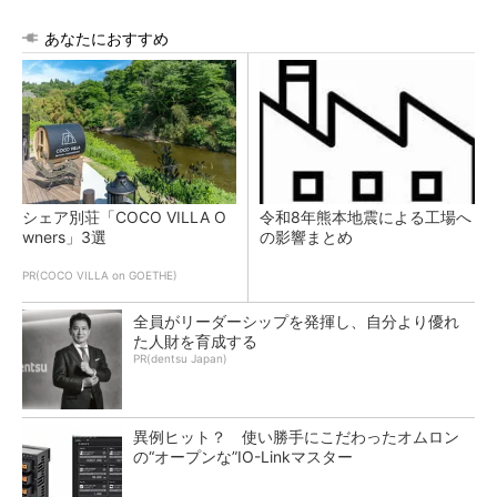
あなたにおすすめ
シェア別荘「COCO VILLA O
令和8年熊本地震による工場へ
wners」3選
の影響まとめ
PR(COCO VILLA on GOETHE)
全員がリーダーシップを発揮し、自分より優れ
た人財を育成する
PR(dentsu Japan)
異例ヒット？ 使い勝手にこだわったオムロン
の“オープンな”IO-Linkマスター