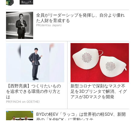
全員がリーダーシップを発揮し、自分より優れ
た人財を育成する
PR(dentsu Japan)
【西野亮廣】つくりたいもの
新型コロナで深刻なマスク不
を追求できる環境の作り方と
足を3Dプリンタで解消、イグ
は
アスが3Dマスクを開発
PR(FINCHI on GOETHE)
BYDの軽EV「ラッコ」は世界初の軽SDV、新開
発の「X-PACK」に電動システ...