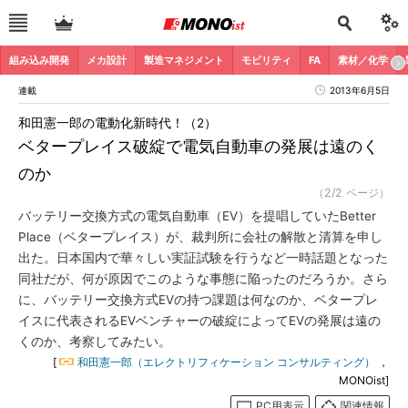
組み込み開発
メカ設計
製造マネジメント
モビリティ
FA
素材／化学
連載
2013年6月5日
和田憲一郎の電動化新時代！（2）
ベタープレイス破綻で電気自動車の発展は遠のく
のか
（2/2 ページ）
バッテリー交換方式の電気自動車（EV）を提唱していたBetter
Place（ベタープレイス）が、裁判所に会社の解散と清算を申し
出た。日本国内で華々しい実証試験を行うなど一時話題となった
同社だが、何が原因でこのような事態に陥ったのだろうか。さら
に、バッテリー交換方式EVの持つ課題は何なのか、ベタープレ
イスに代表されるEVベンチャーの破綻によってEVの発展は遠の
くのか、考察してみたい。
[
和田憲一郎（エレクトリフィケーション コンサルティング）
，
MONOist]
PC用表示
関連情報