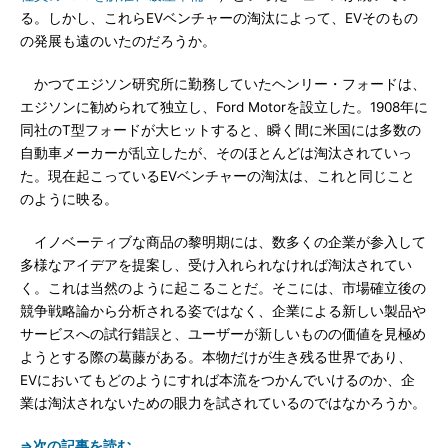
る。しかし、これらEVベンチャーの淘汰によって、EVそのもの
の発展も遠のいたのだろうか。
かつてエジソン研究所に勤務していたヘンリー・フォードは、
エジソンに勧められて独立し、Ford Motorを設立した。1908年に
同社のT型フォードが大ヒットすると、瞬く間に米国には多数の
自動車メーカーが乱立したが、そのほとんどは淘汰されていっ
た。現在起こっているEVベンチャーの淘汰は、これと同じこと
のように映る。
イノベーティブな商品の黎明期には、数多くの企業が参入して
多様なアイデアを提案し、受け入れられなければ淘汰されてい
く。これは当然のように起こることだ。そこには、市場確立後の
競争戦略論から分析される姿ではなく、企業による新しい製品や
サービスへの試行錯誤と、ユーザーが新しいものの価値を見極め
ようとする際の葛藤がある。本物だけが生き残る世界であり、
EVにおいてもどのようにすれば本流をつかんでいけるのか、企
業は淘汰されないための眼力を試されているのではなかろうか。
⇒次の記事を読む