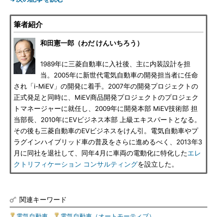
筆者紹介
和田憲一郎（わだ けんいちろう）
1989年に三菱自動車に入社後、主に内装設計を担
当。2005年に新世代電気自動車の開発担当者に任命
され「i-MiEV」の開発に着手。2007年の開発プロジェクトの
正式発足と同時に、MiEV商品開発プロジェクトのプロジェク
トマネージャーに就任し、2009年に開発本部 MiEV技術部 担
当部長、2010年にEVビジネス本部 上級エキスパートとなる。
その後も三菱自動車のEVビジネスをけん引。電気自動車やプ
ラグインハイブリッド車の普及をさらに進めるべく、2013年3
月に同社を退社して、同年4月に車両の電動化に特化した
エレ
クトリフィケーション コンサルティング
を設立した。
関連キーワード
電気自動車
|
電気自動車（オートモーティブ）
|