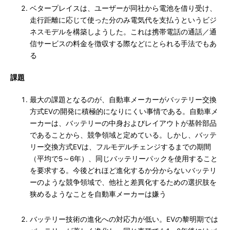
ベタープレイスは、ユーザーが同社から電池を借り受け、
走行距離に応じて使った分のみ電気代を支払うというビジ
ネスモデルを構築しようした。これは携帯電話の通話／通
信サービスの料金を徴収する際などにとられる手法でもあ
る
課題
最大の課題となるのが、自動車メーカーがバッテリー交換
方式EVの開発に積極的になりにくい事情である。自動車メ
ーカーは、バッテリーの中身およびレイアウトが基幹部品
であることから、競争領域と定めている。しかし、バッテ
リー交換方式EVは、フルモデルチェンジするまでの期間
（平均で5～6年）、同じバッテリーパックを使用すること
を要求する。今後どれほど進化するか分からないバッテリ
ーのような競争領域で、他社と差異化するための選択肢を
狭めるようなことを自動車メーカーは嫌う
バッテリー技術の進化への対応力が低い。EVの黎明期では