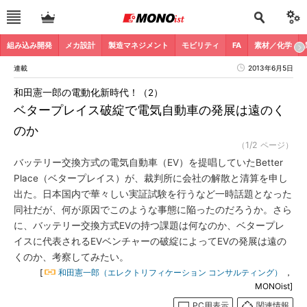
組み込み開発
メカ設計
製造マネジメント
モビリティ
FA
素材／化学
連載
2013年6月5日
和田憲一郎の電動化新時代！（2）
ベタープレイス破綻で電気自動車の発展は遠のく
のか
（1/2 ページ）
バッテリー交換方式の電気自動車（EV）を提唱していたBetter
Place（ベタープレイス）が、裁判所に会社の解散と清算を申し
出た。日本国内で華々しい実証試験を行うなど一時話題となった
同社だが、何が原因でこのような事態に陥ったのだろうか。さら
に、バッテリー交換方式EVの持つ課題は何なのか、ベタープレ
イスに代表されるEVベンチャーの破綻によってEVの発展は遠の
くのか、考察してみたい。
[
和田憲一郎（エレクトリフィケーション コンサルティング）
，
MONOist]
PC用表示
関連情報