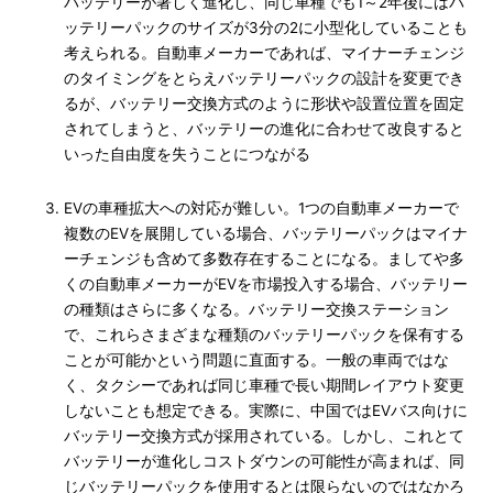
バッテリーが著しく進化し、同じ車種でも1～2年後にはバ
ッテリーパックのサイズが3分の2に小型化していることも
考えられる。自動車メーカーであれば、マイナーチェンジ
のタイミングをとらえバッテリーパックの設計を変更でき
るが、バッテリー交換方式のように形状や設置位置を固定
されてしまうと、バッテリーの進化に合わせて改良すると
いった自由度を失うことにつながる
EVの車種拡大への対応が難しい。1つの自動車メーカーで
複数のEVを展開している場合、バッテリーパックはマイナ
ーチェンジも含めて多数存在することになる。ましてや多
くの自動車メーカーがEVを市場投入する場合、バッテリー
の種類はさらに多くなる。バッテリー交換ステーション
で、これらさまざまな種類のバッテリーパックを保有する
ことが可能かという問題に直面する。一般の車両ではな
く、タクシーであれば同じ車種で長い期間レイアウト変更
しないことも想定できる。実際に、中国ではEVバス向けに
バッテリー交換方式が採用されている。しかし、これとて
バッテリーが進化しコストダウンの可能性が高まれば、同
じバッテリーパックを使用するとは限らないのではなかろ