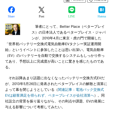
Share
Post
LINE
Hatena
筆者にとって、Better Place（ベタープレイ
ス）の日本法人であるベタープレイス・ジャパ
ンが、2010年4月に東京・虎の門で開催した
「世界初バッテリー交換式電気自動車EVタクシー実証運用開
始」というイベントに参加したことは思い出深い。電気自動車
（EV）のバッテリーを自動で交換するシステムもしっかり作っ
てあり、予想以上に完成度が高いことに驚きを感じたものであ
る。
それ以降あまり話題に出なくなったバッテリー交換方式EVだ
が、2013年5月26日に発表されたベタープレイスの解散と清算に
よって幕を閉じようとしている（
関連記事：電池パック交換式
EVは顧客満足を得られず、ベタープレイスが会社清算へ
）。同
社設立の背景を振り返りながら、その利点や課題、EVの発展に
与える影響について考察してみたい。