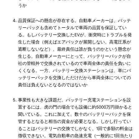
うか
品質保証への懸念が存在する。自動車メーカーは、バッテ
リーパックも含めてトータルで車両の品質を保証してい
る。もしバッテリー交換したEVが、衝突時にトラブルを発
生した場合（例えばエアバックが展開しない、高電圧系が
遮断しないなど）、最終責任は誰が負うのかという懸念が
生じる。自動車メーカーにとって、バッテリーパックが自
社の管轄外で交換されているので車両全体の責任を負いに
くくなる。一方、バッテリー交換ステーションは、単にバ
ッテリーパックを交換しただけだから車両全体についての
責任は負えないとなるのではないか
事業性も大きな課題だ。バッテリー充電ステーションを設
置するには、虎の門の場合でも設備に約5000万円掛かると
聞いている。これに加えて、数十のバッテリーパックを保
管するとなると相当の資金が必要となる。しかし行ってい
ることはバッテリーの交換でしかなく、1回で多額の料金は
徴収できない。電気自動車の急速充電（一般的に1回当たり