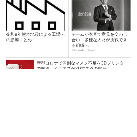
令和8年熊本地震による工場へ
チームが本音で意見を交わし
の影響まとめ
合い、多様な人財が挑戦でき
る組織へ
PR(dentsu Japan)
新型コロナで深刻なマスク不足を3Dプリンタ
で解消、イグアスが3Dマスクを開発
【レベル14】生成AIを味方に、3D CADを使い
こなそう！
狭小な駐車場に、シャープがポールカメラ式製
品発表 市場シェア10％目指す