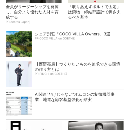
全員がリーダーシップを発揮
「取りあえずボルトで固定」
し、自分より優れた人財を育
は禁物 締結部設計で押さえ
成する
るべき基本
PR(dentsu Japan)
シェア別荘「COCO VILLA Owners」3選
PR(COCO VILLA on GOETHE)
【西野亮廣】つくりたいものを追求できる環境
の作り方とは
PR(FINCHI on GOETHE)
AI関連“だけじゃない”オムロンの制御機器事
業、地道な顧客基盤強化が結実