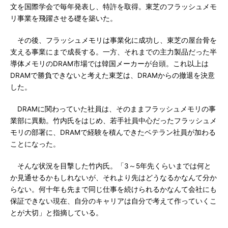
文を国際学会で毎年発表し、特許を取得。東芝のフラッシュメモ
リ事業を飛躍させる礎を築いた。
その後、フラッシュメモリは事業化に成功し、東芝の屋台骨を
支える事業にまで成長する。一方、それまでの主力製品だった半
導体メモリのDRAM市場では韓国メーカーが台頭。これ以上は
DRAMで勝負できないと考えた東芝は、DRAMからの撤退を決意
した。
DRAMに関わっていた社員は、そのままフラッシュメモリの事
業部に異動。竹内氏をはじめ、若手社員中心だったフラッシュメ
モリの部署に、DRAMで経験を積んできたベテラン社員が加わる
ことになった。
そんな状況を目撃した竹内氏。「3～5年先くらいまでは何と
か見通せるかもしれないが、それより先はどうなるかなんて分か
らない。何十年も先まで同じ仕事を続けられるかなんて会社にも
保証できない現在、自分のキャリアは自分で考えて作っていくこ
とが大切」と指摘している。