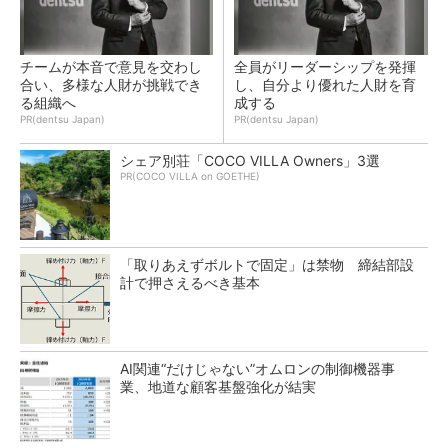
チームが本音で意見を交わし
全員がリーダーシップを発揮
合い、多様な人財が挑戦でき
し、自分より優れた人財を育
る組織へ
成する
PR(dentsu Japan)
PR(dentsu Japan)
シェア別荘「COCO VILLA Owners」3選
PR(COCO VILLA on GOETHE)
「取りあえずボルトで固定」は禁物 締結部設
計で押さえるべき基本
AI関連“だけじゃない”オムロンの制御機器事
業、地道な顧客基盤強化が結実