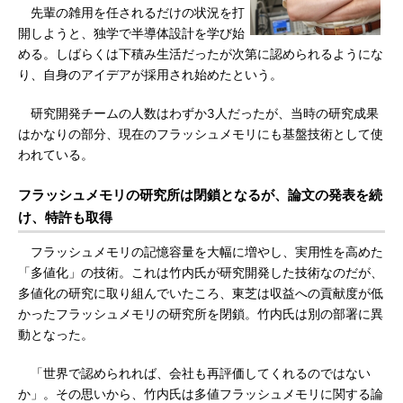
先輩の雑用を任されるだけの状況を打
開しようと、独学で半導体設計を学び始
める。しばらくは下積み生活だったが次第に認められるようにな
り、自身のアイデアが採用され始めたという。
研究開発チームの人数はわずか3人だったが、当時の研究成果
はかなりの部分、現在のフラッシュメモリにも基盤技術として使
われている。
フラッシュメモリの研究所は閉鎖となるが、論文の発表を続
け、特許も取得
フラッシュメモリの記憶容量を大幅に増やし、実用性を高めた
「多値化」の技術。これは竹内氏が研究開発した技術なのだが、
多値化の研究に取り組んでいたころ、東芝は収益への貢献度が低
かったフラッシュメモリの研究所を閉鎖。竹内氏は別の部署に異
動となった。
「世界で認められれば、会社も再評価してくれるのではない
か」。その思いから、竹内氏は多値フラッシュメモリに関する論