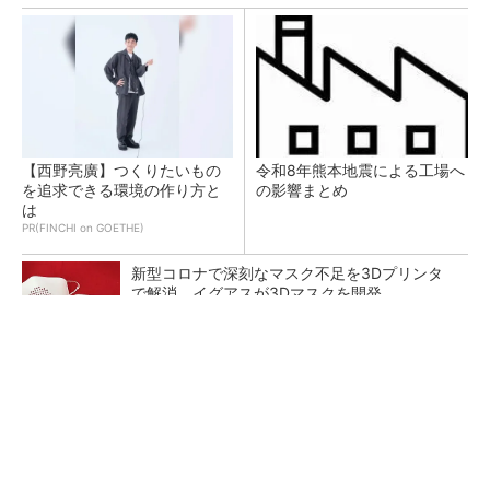
【西野亮廣】つくりたいもの
令和8年熊本地震による工場へ
を追求できる環境の作り方と
の影響まとめ
は
PR(FINCHI on GOETHE)
新型コロナで深刻なマスク不足を3Dプリンタ
で解消、イグアスが3Dマスクを開発
【レベル14】生成AIを味方に、3D CADを使い
こなそう！