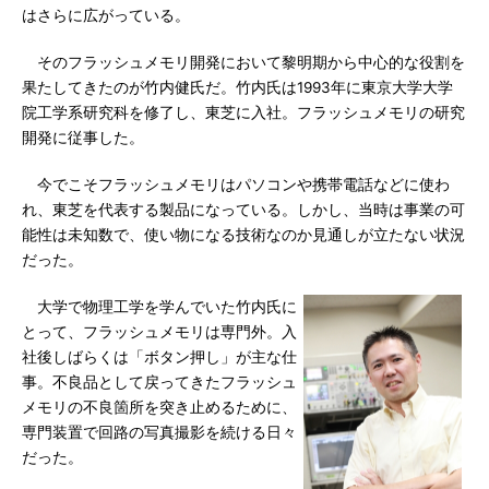
はさらに広がっている。
そのフラッシュメモリ開発において黎明期から中心的な役割を
果たしてきたのが竹内健氏だ。竹内氏は1993年に東京大学大学
院工学系研究科を修了し、東芝に入社。フラッシュメモリの研究
開発に従事した。
今でこそフラッシュメモリはパソコンや携帯電話などに使わ
れ、東芝を代表する製品になっている。しかし、当時は事業の可
能性は未知数で、使い物になる技術なのか見通しが立たない状況
だった。
大学で物理工学を学んでいた竹内氏に
とって、フラッシュメモリは専門外。入
社後しばらくは「ボタン押し」が主な仕
事。不良品として戻ってきたフラッシュ
メモリの不良箇所を突き止めるために、
専門装置で回路の写真撮影を続ける日々
だった。