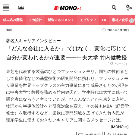
組み込み開発
メカ設計
製造マネジメント
モビリティ
FA
素材／化学
連載
2013年5月28日
著名人キャリアインタビュー
「どんな会社に入るか」 ではなく、変化に応じて
自分が変われるかが重要――中央大学 竹内健教授
（1/3 ページ）
東芝を代表する製品のひとつフラッシュメモリ。同社の技術者と
して多値化などの基盤技術の研究開発に携わり、フラッシュメモ
リ事業を世界トップクラスの主力事業にまで成長させたのが現在
は中央大学で教授を務める竹内健氏だ。学生時代は大学に残って
研究者になろうと考えていたが、ひょんなことから東芝に入社。
物理から半導体設計へと研究対象を変え、その後もMBA（経営学
修士）を取得するなど、柔軟に専門領域を広げてきた竹内氏が、
理系学生に伝えておきたいキャリアに関するメッセージとは。
[MONOist]