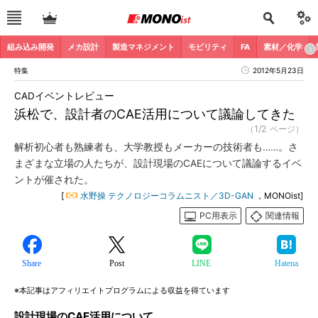
組み込み開発
メカ設計
製造マネジメント
モビリティ
FA
素材／化学
特集
2012年5月23日
CADイベントレビュー
浜松で、設計者のCAE活用について議論してきた
（1/2 ページ）
解析初心者も熟練者も、大学教授もメーカーの技術者も……。さ
まざまな立場の人たちが、設計現場のCAEについて議論するイベ
ントが催された。
[
水野操 テクノロジーコラムニスト／3D-GAN
，MONOist]
PC用表示
関連情報
Share
Post
LINE
Hatena
※本記事はアフィリエイトプログラムによる収益を得ています
設計現場のCAE活用について