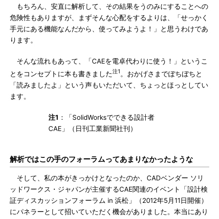
もちろん、安直に解析して、その結果をうのみにすることへの
危険性もありますが、まずそんな心配をするよりは、「せっかく
手元にある機能なんだから、使ってみようよ！」と思うわけであ
ります。
そんな流れもあって、「CAEを電卓代わりに使う！」というこ
注1
とをコンセプトに本も書きました
。おかげさまでぼちぼちと
「読みましたよ」という声もいただいて、ちょっとほっとしてい
ます。
注1
：「SolidWorksでできる設計者
CAE」（日刊工業新聞社刊）
解析ではこの手のフォーラムってあまりなかったような
そして、私の本がきっかけとなったのか、CADベンダー ソリ
ッドワークス・ジャパンが主催するCAE関連のイベント「設計検
証ディスカッションフォーラム in 浜松」（2012年5月11日開催）
にパネラーとして招いていただく機会がありました。本当にあり