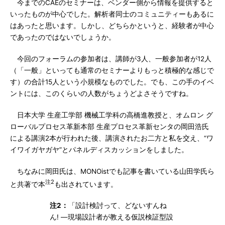
今までのCAEのセミナーは、ベンダー側から情報を提供すると
いったものが中心でした。解析者同士のコミュニティーもあるに
はあったと思います。しかし、どちらかというと、経験者が中心
であったのではないでしょうか。
今回のフォーラムの参加者は、講師が3人、一般参加者が12人
（「一般」といっても通常のセミナーよりもっと積極的な感じで
す）の合計15人という小規模なものでした。でも、この手のイベ
ントには、このくらいの人数がちょうどよさそうですね。
日本大学 生産工学部 機械工学科の高橋進教授と、オムロン グ
ローバルプロセス革新本部 生産プロセス革新センタの岡田浩氏
による講演2本が行われた後、講演されたお二方と私を交え、“ワ
イワイガヤガヤ”とパネルディスカッションをしました。
ちなみに岡田氏は、MONOistでも記事を書いている山田学氏ら
注2
と共著で本
も出されています。
注2：
「設計検討って、どないすんね
ん! ―現場設計者が教える仮説検証型設