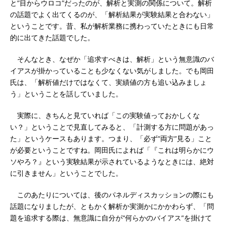
と“目からウロコ”だったのが、解析と実測の関係について。解析
の話題でよく出てくるのが、「解析結果が実験結果と合わない」
ということです。昔、私が解析業務に携わっていたときにも日常
的に出てきた話題でした。
そんなとき、なぜか「追求すべきは、解析」という無意識のバ
イアスが掛かっていることも少なくない気がしました。でも岡田
氏は、「解析値だけではなくて、実績値の方も追い込みましょ
う」ということを話していました。
実際に、きちんと見ていれば「この実験値っておかしくな
い？」ということで見直してみると、「計測する方に問題があっ
た」というケースもあります。つまり、「必ず“両方”見る」こと
が必要ということですね。岡田氏によれば「『これは明らかにウ
ソやろ？』という実験結果が示されているようなときには、絶対
に引きません」ということでした。
このあたりについては、後のパネルディスカッションの際にも
話題になりましたが、ともかく解析か実測かにかかわらず、「問
題を追求する際は、無意識に自分が“何らかのバイアス”を掛けて