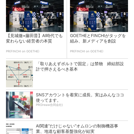
【見城徹×藤田晋】AI時代でも
GOETHEとFINCHIがタッグを
変わらない経営者の本質
組み、新メディアを創設
PR(FINCHI on GOETHE)
PR(FINCHI on GOETHE)
「取りあえずボルトで固定」は禁物 締結部設
計で押さえるべき基本
SNSアカウントを着実に成長。実はみんなココ
使ってます。
PR(Dreaw合同会社)
AI関連“だけじゃない”オムロンの制御機器事
業、地道な顧客基盤強化が結実