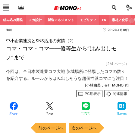
組み込み開発
メカ設計
製造マネジメント
モビリティ
FA
素材／化学
連載
2012年4月18日
中小企業連携とSNS活用の実情（2）
コマ・コマ・コマ――優等生から“はみ出しモ
ノ”まで
（2/4 ページ）
今回は、全日本製造業コマ大戦 茨城場所に登場したコマの数々
を紹介する。ルールからはみ出しそうな超個性派コマにも注目！
[小林由美，＠IT MONOist]
PC用表示
関連情報
Share
Post
LINE
Hatena
前のページへ
次のページへ