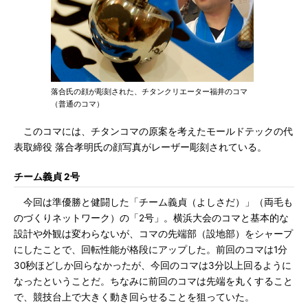
落合氏の顔が彫刻された、チタンクリエーター福井のコマ
（普通のコマ）
このコマには、チタンコマの原案を考えたモールドテックの代
表取締役 落合孝明氏の顔写真がレーザー彫刻されている。
チーム義貞 2号
今回は準優勝と健闘した「チーム義貞（よしさだ）」（両毛も
のづくりネットワーク）の「2号」。横浜大会のコマと基本的な
設計や外観は変わらないが、コマの先端部（設地部）をシャープ
にしたことで、回転性能が格段にアップした。前回のコマは1分
30秒ほどしか回らなかったが、今回のコマは3分以上回るように
なったということだ。ちなみに前回のコマは先端を丸くすること
で、競技台上で大きく動き回らせることを狙っていた。