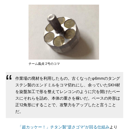
チーム義貞 2号のコマ
作業場の廃材を利用したもの。古くなったφ6mmのタング
ステン製のエンドミルをコマ切れにし、余っていたSKH材
を旋盤加工で形を整えてレンコンのように穴を開けたベー
スにそれらを詰め、本体の重さを稼いだ。ベースの外形は
正12角形にすることで、攻撃力をアップしたと言うこと
だ。
「超カッケー！」チタン製“逆さゴマ”が回る仕組み
より