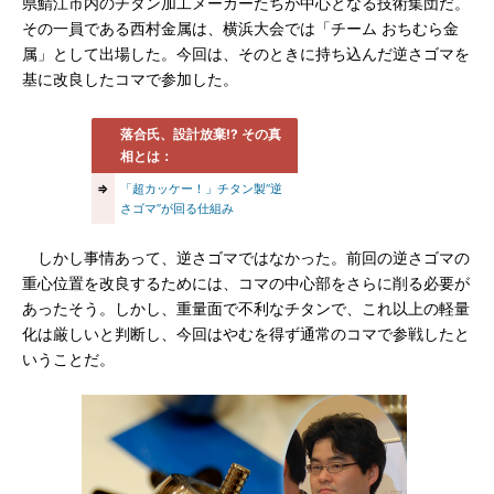
県鯖江市内のチタン加工メーカーたちが中心となる技術集団だ。
その一員である西村金属は、横浜大会では「チーム おちむら金
属」として出場した。今回は、そのときに持ち込んだ逆さゴマを
基に改良したコマで参加した。
落合氏、設計放棄!? その真
相とは：
⇒
「超カッケー！」チタン製“逆
さゴマ”が回る仕組み
しかし事情あって、逆さゴマではなかった。前回の逆さゴマの
重心位置を改良するためには、コマの中心部をさらに削る必要が
あったそう。しかし、重量面で不利なチタンで、これ以上の軽量
化は厳しいと判断し、今回はやむを得ず通常のコマで参戦したと
いうことだ。