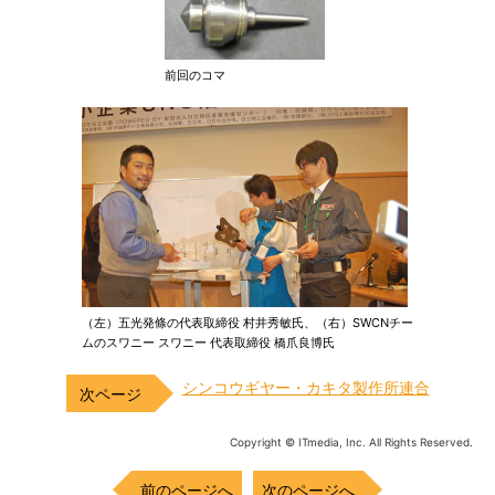
前回のコマ
（左）五光発條の代表取締役 村井秀敏氏、（右）SWCNチー
ムのスワニー スワニー 代表取締役 橋爪良博氏
シンコウギヤー・カキタ製作所連合
Copyright © ITmedia, Inc. All Rights Reserved.
前のページへ
次のページへ