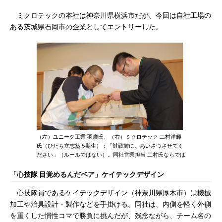
ミクロテックの本社は神奈川県横浜市だが、今回は自社工場の
ある茨城県石岡市の企業としてエントリーした。
（左）ユニーク工業 羽廣氏、（右）ミクロテック 二村洋輝
氏（ひたち立志塾 5期生）：「対戦前に、あいさつさせてく
ださい」（ルールではない）。同社営業担当 二村氏ならでは
「心技隊 目覚めるんだベア」ケイテックデザイン
心技隊員であるケイテックデザイン（神奈川県厚木市）は機械
加工や治具設計・製作などを手掛ける。同社は、内側を軽く外側
を重くした慣性コマで勝負に挑んだが、残念ながら、チーム名の