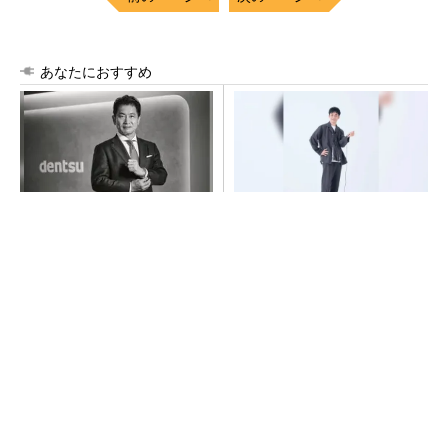
あなたにおすすめ
全員がリーダーシップを発揮
【西野亮廣】つくりたいもの
し、自分より優れた人財を育
を追求できる環境の作り方と
成する
は
PR(dentsu Japan)
PR(FINCHI on GOETHE)
【見城徹×藤田晋】AI時代でも変わらない経営
者の本質
PR(FINCHI on GOETHE)
令和8年熊本地震による工場への影響まとめ