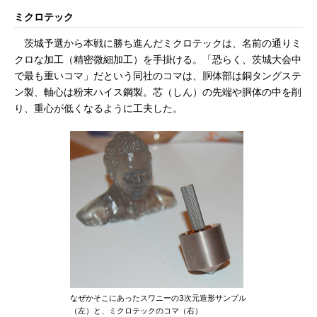
ミクロテック
茨城予選から本戦に勝ち進んだミクロテックは、名前の通りミ
クロな加工（精密微細加工）を手掛ける。「恐らく、茨城大会中
で最も重いコマ」だという同社のコマは、胴体部は銅タングステ
ン製、軸心は粉末ハイス鋼製。芯（しん）の先端や胴体の中を削
り、重心が低くなるように工夫した。
なぜかそこにあったスワニーの3次元造形サンプル
（左）と、ミクロテックのコマ（右）