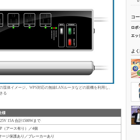
コー
ロボ
エッ
よく
ap」の筺体イメージ。WPS対応の無線LANルータなどの親機を利用し、
きる
仕様
125V 15A 合計1500Wまで
3P（アース有り）／4個
サージ保護あり／ブレーカーあり