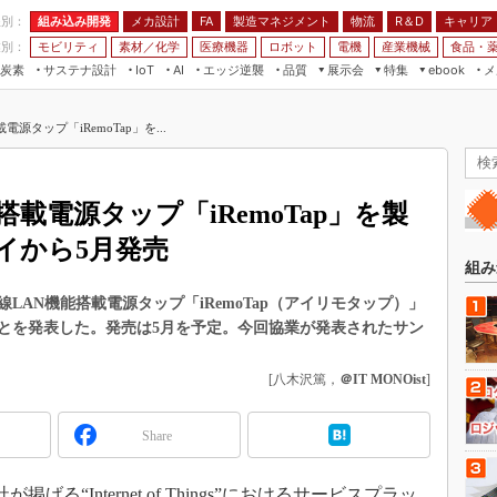
程別：
組み込み開発
メカ設計
製造マネジメント
物流
R＆D
キャリア
FA
業別：
モビリティ
素材／化学
医療機器
ロボット
電機
産業機械
食品・
炭素
サステナ設計
エッジ逆襲
品質
展示会
特集
メ
IoT
AI
ebook
伝承
組み込み開発
CEATEC
読者調査まとめ
編集後記
源タップ「iRemoTap」を...
JIMTOF
保全
メカ設計
つながるクルマ
組込み/エッジ コンピューティング
ス
 AI
製造マネジメント
5G
展＆IoT/5Gソリューション展
VR／AR
FA
載電源タップ「iRemoTap」を製
IIFES
モビリティ
フィールドサービス
イから5月発売
国際ロボット展
素材／化学
FPGA
組み
ジャパンモビリティショー
組み込み画像技術
AN機能搭載電源タップ「iRemoTap（アイリモタップ）」
TECHNO-FRONTIER
とを発表した。発売は5月を予定。今回協業が発表されたサン
組み込みモデリング
人テク展
Windows Embedded
[八木沢篤，
＠IT MONOist
]
スマート工場EXPO
車載ソフト開発
EdgeTech+
Share
ISO26262
日本ものづくりワールド
無償設計ツール
AUTOMOTIVE WORLD
げる“Internet of Things”におけるサービスプラッ