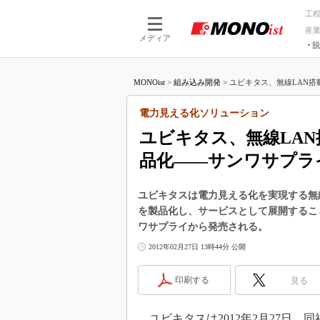
工
産
メディア
脱
つながる技術
AI×技術
MONOist
>
組み込み開発
>
ユビキタス、無線LAN搭載電
つながる工場
AI×設備
つながるサービ
Physical
電力見える化ソリューション
ユビキタス、無線LAN搭
品化――サンワサプラ
ユビキタスは電力見える化を実現する無線L
を製品化し、サービスとして展開するこ
ワサプライから発売される。
2012年02月27日 13時44分 公開
印刷する
見る
ユビキタスは2012年2月27日、同社が掲