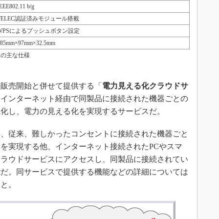
EEE802.11 b/g
TELEC認証済みモジュール搭載
WPSによるプッシュボタン設定
285mm×97mm×32.5mm
p」の主な仕様
販売開始と併せて提供する「
電力見える化クラウドサ
。インターネット経由で同製品に接続された機器ごとの
視化し、電力の見える化を実現するサービスだ。
、従来、難しかったコンセントに接続された機器ごと
を実現する他、インターネット接続されたPCやスマ
クラウドサービスにアクセスし、同製品に接続されてい
能だ。同サービスで提供する機能などの詳細については
こと。