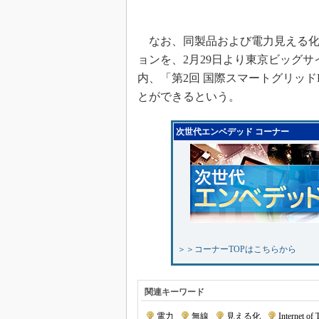
なお、同製品および電力見える化
ョンを、2月29日より東京ビッグサイ
内、「第2回 国際スマートグリッド
とができるという。
次世代エンベデッド コーナー
＞＞コーナーTOPはこちらから
関連キーワード
電力
|
無線
|
見える化
|
Internet of 