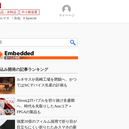
薬品・衣料品
中小製造業
マイページ
ルマガ
告知
Special
込み開発の記事ランキング
ルネサスが高崎工場を閉鎖へ、かつ
てはSiCデバイス生産の計画も
AlteraはITバブルを切り抜け全盛期
へ、時代を先取りしたArmコア＋
FPGAの製品も
強度20倍のフィルム採用で折り目が
目立ちにくい折りたたみスマホの新