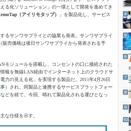
3Dプリンタ
産業オープンネット展
見える化ソリューション」の一環として開発を進めてき
デジタルツインとCAE
RemoTap（アイリモタップ）
」を製品化し、サービス
S＆OP
インダストリー4.0
するサンワサプライとの協業も発表。サンワサプライ
イノベーション
（販売価格は後日サンワサプライから発表される予
製造業ビッグデータ
メイドインジャパン
ANモジュールを搭載し、コンセントの口に接続された
植物工場
情報を無線LAN経由でインターネット上のクラウドサ
知財マネジメント
力の見える化」を実現する製品だ。2011年4月26日
海外生産
記事
）され、同製品と連携するサービスプラットフォー
グローバル設計・開発
）などを経て、今回、晴れて製品化される運びとなっ
制御セキュリティ
新型コロナへの対応
主な仕様を示す。