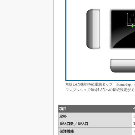
無線LAN機能搭載電源タップ「iRemoT
ワンプッシュで無線LANへの接続設定がで
項目
定格
差込口数／差込口
保護機能