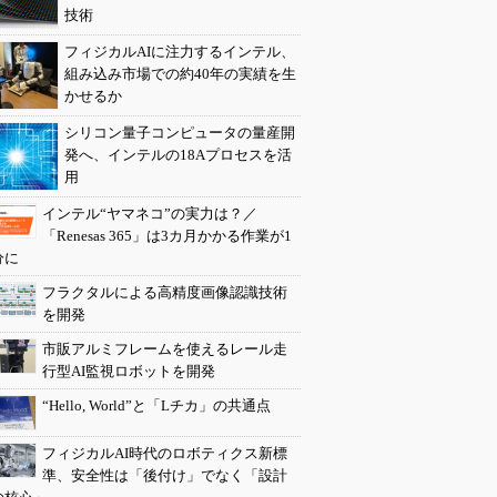
技術
フィジカルAIに注力するインテル、
組み込み市場での約40年の実績を生
かせるか
シリコン量子コンピュータの量産開
発へ、インテルの18Aプロセスを活
用
インテル“ヤマネコ”の実力は？／
「Renesas 365」は3カ月かかる作業が1
分に
フラクタルによる高精度画像認識技術
を開発
市販アルミフレームを使えるレール走
行型AI監視ロボットを開発
“Hello, World”と「Lチカ」の共通点
フィジカルAI時代のロボティクス新標
準、安全性は「後付け」でなく「設計