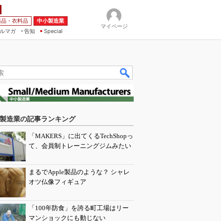
薬品・衣料品
中小製造業
マイページ
ルマガ
告知
Special
製造業の記事ランキング
「MAKERS」に出てくるTechShopっ
て、会員制トレーニングジムみたい
まるでApple製品のような？ シャレ
オツ仏像フィギュア
「100年防食」を誇る町工場はリー
マンショックにも動じない