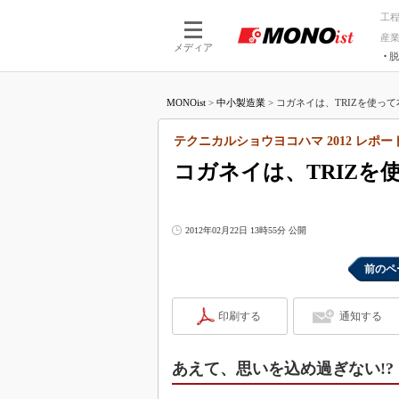
工
産
メディア
脱
つながる技術
AI×技術
MONOist
>
中小製造業
>
コガネイは、TRIZを使って
つながる工場
AI×設備
つながるサービ
Physical
テクニカルショウヨコハマ 2012 レポー
コガネイは、TRIZ
2012年02月22日 13時55分 公開
前のペ
印刷する
通知する
あえて、思いを込め過ぎない!?