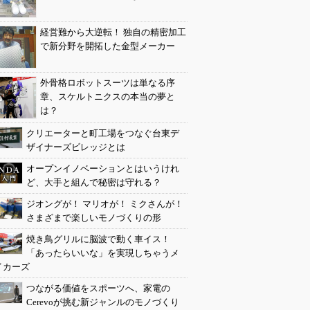
経営難から大逆転！ 独自の精密加工
で新分野を開拓した金型メーカー
外骨格ロボットスーツは単なる序
章、スケルトニクスの本当の夢と
は？
クリエーターと町工場をつなぐ台東デ
ザイナーズビレッジとは
オープンイノベーションとはいうけれ
ど、大手と組んで秘密は守れる？
ジオングが！ マリオが！ ミクさんが！
さまざまで楽しいモノづくりの形
焼き鳥グリルに脳波で動く車イス！
「あったらいいな」を実現しちゃうメ
イカーズ
つながる価値をスポーツへ、家電の
Cerevoが挑む新ジャンルのモノづくり