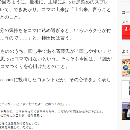
で回るように。最後に、工場にあった黒染めのスプレ
いて、できあがり。コマの出来は「上出来。言うこと
コー
とのこと。
メイ
分の気持ちをコマに込め過ぎると、いろいろクセが付
まうので……」と、柿田氏は言う。
もののうち、回し手である斉藤氏が「回しやすい」と
よく
と思ったコマではないという。そもそも今回は、「誰が
」コマづくりを心掛けたとのこと。
ebookに投稿したコメントだが、その心情をよく表し