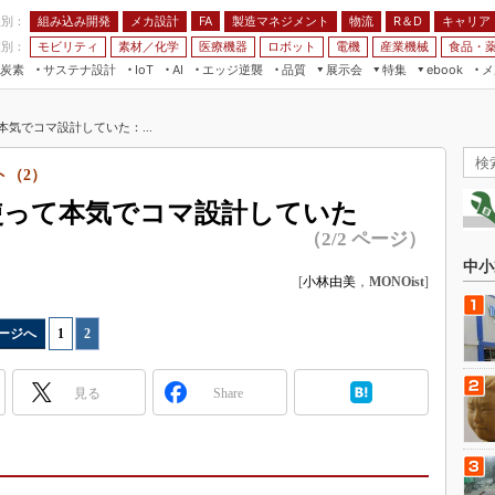
程別：
組み込み開発
メカ設計
製造マネジメント
物流
R＆D
キャリア
FA
業別：
モビリティ
素材／化学
医療機器
ロボット
電機
産業機械
食品・
炭素
サステナ設計
エッジ逆襲
品質
展示会
特集
メ
IoT
AI
ebook
伝承
組み込み開発
CEATEC
読者調査まとめ
編集後記
本気でコマ設計していた：...
JIMTOF
保全
メカ設計
つながるクルマ
組込み/エッジ コンピューティング
ス
 AI
製造マネジメント
5G
ト（2）
展＆IoT/5Gソリューション展
VR／AR
FA
を使って本気でコマ設計していた
IIFES
モビリティ
フィールドサービス
（2/2 ページ）
国際ロボット展
素材／化学
FPGA
中小
ジャパンモビリティショー
[
小林由美
，
MONOist
]
組み込み画像技術
TECHNO-FRONTIER
組み込みモデリング
ージへ
1
|
2
人テク展
Windows Embedded
スマート工場EXPO
見る
Share
車載ソフト開発
EdgeTech+
ISO26262
日本ものづくりワールド
無償設計ツール
AUTOMOTIVE WORLD