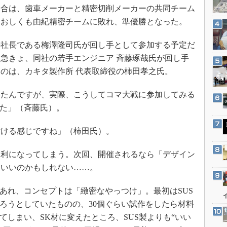
3Dプリンタ
合は、歯車メーカーと精密切削メーカーの共同チーム
産業オープンネット展
デジタルツインとCAE
。おしくも由紀精密チームに敗れ、準優勝となった。
S＆OP
社長である梅澤隆司氏が回し手として参加する予定だ
インダストリー4.0
急きょ、同社の若手エンジニア 斉藤琢哉氏が回し手
イノベーション
のは、カキタ製作所 代表取締役の柿田孝之氏。
製造業ビッグデータ
いたんですが、実際、こうしてコマ大戦に参加してみる
メイドインジャパン
した」（斉藤氏）。
植物工場
知財マネジメント
付ける感じですね」（柿田氏）。
海外生産
利になってしまう。次回、開催されるなら「デザイン
グローバル設計・開発
といいのかもしれない……。
制御セキュリティ
れ、コンセプトは「緻密なやっつけ」。最初はSUS
新型コロナへの対応
ろうとしていたものの、30個ぐらい試作をしたら材料
てしまい、SK材に変えたところ、SUS製よりも“いい