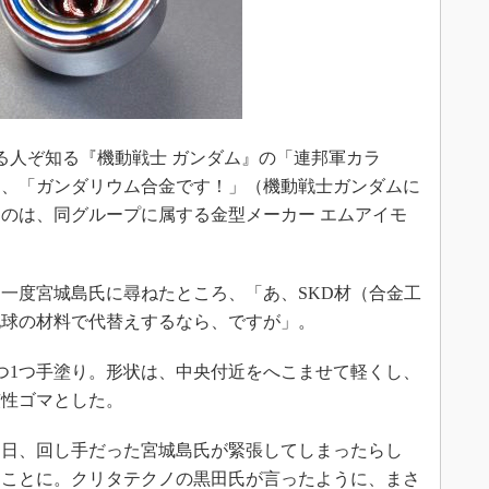
人ぞ知る『機動戦士 ガンダム』の「連邦軍カラ
と、「ガンダリウム合金です！」（機動戦士ガンダムに
のは、同グループに属する金型メーカー エムアイモ
。
一度宮城島氏に尋ねたところ、「あ、SKD材（合金工
地球の材料で代替えするなら、ですが」。
つ1つ手塗り。形状は、中央付近をへこませて軽くし、
慣性ゴマとした。
日、回し手だった宮城島氏が緊張してしまったらし
うことに。クリタテクノの黒田氏が言ったように、まさ