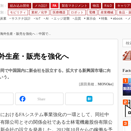
程別：
組み込み開発
メカ設計
製造マネジメント
物流
R＆D
キャリア
FA
業別：
モビリティ
素材／化学
医療機器
ロボット
電機
産業機械
食品・
炭素
サステナ設計
エッジ逆襲
品質
展示会
特集
メ
IoT
AI
ebook
伝承
組み込み開発
CEATEC
読者調査まとめ
編集後記
海外生産・販売を強化へ：中国で...
JIMTOF
保全
メカ設計
つながるクルマ
組込み/エッジ コンピューティング
ス
 AI
製造マネジメント
5G
展＆IoT/5Gソリューション展
VR／AR
FA
海外生産・販売を強化へ
IIFES
モビリティ
フィールドサービス
国際ロボット展
素材／化学
FPGA
共同で中国国内に新会社を設立する。拡大する新興国市場に向
Fac
ジャパンモビリティショー
いう。
組み込み画像技術
TECHNO-FRONTIER
[原田美穂，
MONOist
]
組み込みモデリング
人テク展
Windows Embedded
Share
スマート工場EXPO
車載ソフト開発
EdgeTech+
中国におけるFAシステム事業強化の一環として、同社中
ISO26262
日本ものづくりワールド
）有限公司とその関係会社である士林電機廠股份有限公
無償設計ツール
AUTOMOTIVE WORLD
会社の設立を発表した。2012年10月からの稼働を予