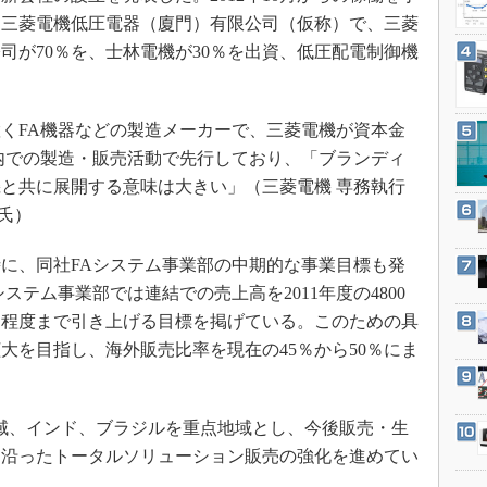
3Dプリンタ
産業オープンネット展
は三菱電機低圧電器（廈門）有限公司（仮称）で、三菱
デジタルツインとCAE
司が70％を、士林電機が30％を出資、低圧配電制御機
S＆OP
インダストリー4.0
くFA機器などの製造メーカーで、三菱電機が資本金
イノベーション
国内での製造・販売活動で先行しており、「ブランディ
製造業ビッグデータ
と共に展開する意味は大きい」（三菱電機 専務執行
メイドインジャパン
恭氏）
植物工場
に、同社FAシステム事業部の中期的な事業目標も発
知財マネジメント
ステム事業部では連結での売上高を2011年度の4800
海外生産
0億円程度まで引き上げる目標を掲げている。このための具
グローバル設計・開発
大を目指し、海外販売比率を現在の45％から50％にま
制御セキュリティ
新型コロナへの対応
域、インド、ブラジルを重点地域とし、今後販売・生
に沿ったトータルソリューション販売の強化を進めてい