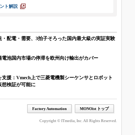
ント解説
統・配電・需要、3拍子そろった国内最大級の実証実験
陽電池国内市場の停滞を欧州向け輸出がカバー
支援：Vmech上で三菱電機製シーケンサとロボット
仮想検証が可能に
Factory Automation
MONOist トップ
Copyright © ITmedia, Inc. All Rights Reserved.