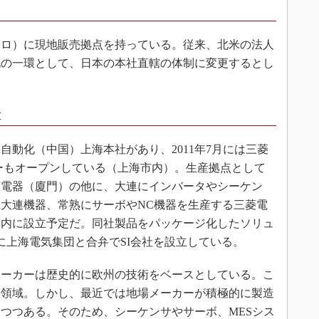
ロ）に現地販売拠点を持っている。従来、北米の法人
化の一環として、日本の本社直轄の体制に変更するとし
大
動化（中国）上海本社があり、2011年7月には三菱
ーもオープンしている（上海市内）。生産拠点として
圧電器（廈門）の他に、大連にインバータやシーケン
大連機器、常熟にサーボやNC機器を生産する三菱電
2年内に設立予定だ。同社製品をパッケージ化したソリュ
既に上海電気集団と合弁でSI会社を設立している。
ーカーは歴史的に欧州の技術をベースとしている。こ
い領域。しかし、最近では地場メーカーが積極的に製造
つつある。そのため、シーケンサやサーボ、MESシス