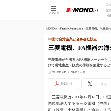
工
産
メディア
脱
つながる技術
AI×技術
MONOist
>
Factory Automation
>
三菱電機、FA機器の
つながる工場
AI×設備
つながるサービ
Physical
中国で台湾企業と合弁会社設立
三菱電機、FA機器の
三菱電機が台湾系のFA機器メーカーと
けて現地生産・販売の体制を強化すると
2011年12月15日 13時00分 公開
印刷する
見る
三菱電機は2011年12月14日、
国現地法人である三菱電機（中国
司（以降、士林電機）の合弁による新