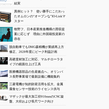
結実
異例ヒット？ 使い勝手にこだわっ
たオムロンの“オープンな”IO-Linkマ
スター
牧野フ、日本産業推進機構の買収提
案に応じず 理由に外国籍投資家の
存在
脱自動車でもDMG森精機が業績再上方
修正、2028年度にピーク利益計画
高硬度材加工に対応、マルチローラタ
イプの鏡面仕上げ工具
医療機器部品の生産拠点へ、オリンパ
ス長野事業場で最新設備に機能集約
三菱電機が知的財産活用を拡大、金属
腐食センサー技術のライセンス供与
マザックが最大加工径910mmのCNC旋
盤、大径および長尺ワーク向け