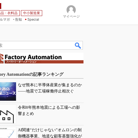
薬品・衣料品
中小製造業
マイページ
ルマガ
告知
Special
tory Automationの記事ランキング
なぜ熊本に半導体産業が集まるのか
――地震で工場稼働停止相次ぐ
令和8年熊本地震による工場への影
響まとめ
AI関連“だけじゃない”オムロンの制
御機器事業、地道な顧客基盤強化が