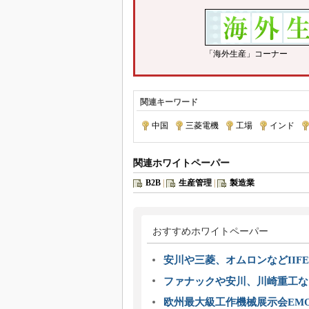
「海外生産」コーナー
関連キーワード
中国
|
三菱電機
|
工場
|
インド
|
関連ホワイトペーパー
B2B
|
生産管理
|
製造業
おすすめホワイトペーパー
安川や三菱、オムロンなどIIFE
ファナックや安川、川崎重工な
欧州最大級工作機械展示会EMO