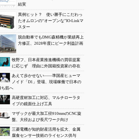
結実
異例ヒット？ 使い勝手にこだわっ
たオムロンの“オープンな”IO-Linkマ
スター
脱自動車でもDMG森精機が業績再上
方修正、2028年度にピーク利益計画
牧野フ、日本産業推進機構の買収提案
に応じず 理由に外国籍投資家の存在
あえて歩かせない――準国産ヒューマ
ノイド「D1」登場、現場稼働で日本の
勝ち筋へ
高硬度材加工に対応、マルチローラタ
イプの鏡面仕上げ工具
マザックが最大加工径910mmのCNC旋
盤、大径および長尺ワーク向け
三菱電機が知的財産活用を拡大、金属
腐食センサー技術のライセンス供与