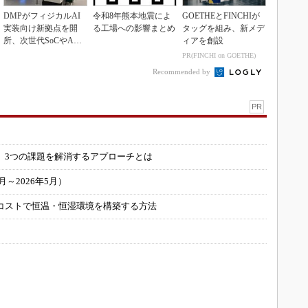
DMPがフィジカルAI
令和8年熊本地震によ
GOETHEとFINCHIが
実装向け新拠点を開
る工場への影響まとめ
タッグを組み、新メデ
所、次世代SoCやAM
ィアを創設
Rデモを披露
PR(FINCHI on GOETHE)
Recommended by
PR
」
 3つの課題を解消するアプローチとは
～2026年5月）
コストで恒温・恒湿環境を構築する方法