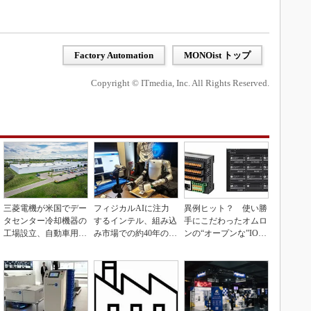
Factory Automation
MONOist トップ
Copyright © ITmedia, Inc. All Rights Reserved.
三菱電機が米国でデー
フィジカルAIに注力
異例ヒット？ 使い勝
タセンター冷却機器の
するインテル、組み込
手にこだわったオムロ
工場設立、自動車用電
み市場での約40年の実
ンの“オープンな”IO-L
装品工場を改修
績を生かせるか
inkマスター