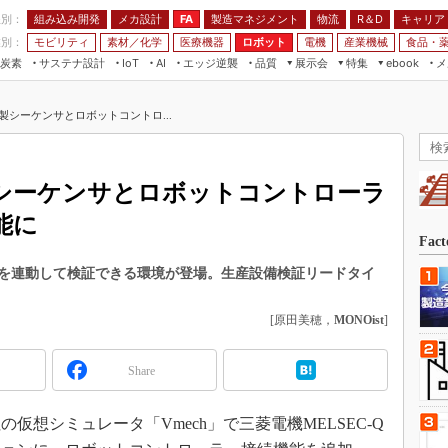
程別：
組み込み開発
メカ設計
製造マネジメント
物流
R＆D
キャリア
FA
業別：
モビリティ
素材／化学
医療機器
ロボット
電機
産業機械
食品・
炭素
サステナ設計
エッジ逆襲
品質
展示会
特集
メ
IoT
AI
ebook
伝承
組み込み開発
CEATEC
読者調査まとめ
編集後記
機製シーケンサとロボットコントロ...
JIMTOF
保全
メカ設計
つながるクルマ
組込み/エッジ コンピューティング
ス
 AI
製造マネジメント
5G
展＆IoT/5Gソリューション展
VR／AR
FA
製シーケンサとロボットコントローラ
IIFES
モビリティ
フィールドサービス
能に
国際ロボット展
素材／化学
FPGA
Fac
ジャパンモビリティショー
組み込み画像技術
を連動して検証できる環境が登場。生産設備検証リードタイ
TECHNO-FRONTIER
組み込みモデリング
人テク展
[原田美穂，
MONOist
]
Windows Embedded
スマート工場EXPO
車載ソフト開発
Share
EdgeTech+
ISO26262
日本ものづくりワールド
想シミュレータ「Vmech」で三菱電機MELSEC-Q
無償設計ツール
AUTOMOTIVE WORLD