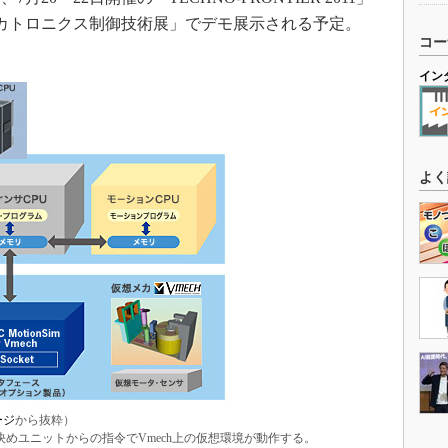
カトロニクス制御技術展」でデモ展示される予定。
コー
イン
よく
ージ
から抜粋）
めユニットからの指令でVmech上の仮想環境が動作する。