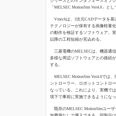
シリーズとのインタフェースオプ
「MELSEC MotionSim Ver4.
Vmechは、3次元CADデータ
テクノロジーが保有する画像軽量
の動作を検証するソフトウェア。
以降の工程短縮が見込める。
三菱電機のMELSECは、機器通信
多様な周辺ソフトウェアとの接続が可
する。
MELSEC MotionSim Ver
ントローラー、ロボットコントロー
なっている。これにより、実機で
境下で事前に実施できるようにな
既存のMELSEC MotionSim
加費用なしで導入できる。同製品は、7月2