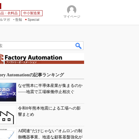
薬品・衣料品
中小製造業
マイページ
ルマガ
告知
Special
tory Automationの記事ランキング
なぜ熊本に半導体産業が集まるのか
――地震で工場稼働停止相次ぐ
令和8年熊本地震による工場への影
響まとめ
AI関連“だけじゃない”オムロンの制
御機器事業、地道な顧客基盤強化が