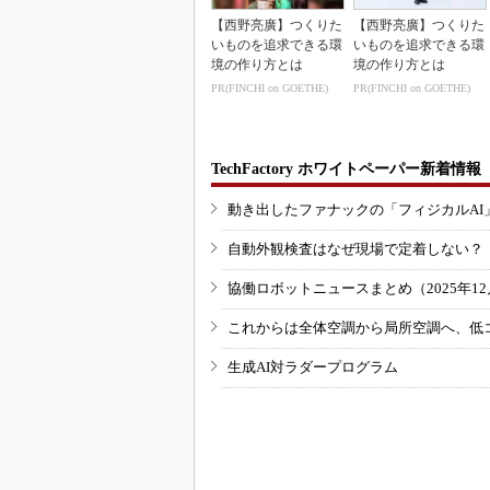
【西野亮廣】つくりた
【西野亮廣】つくりた
いものを追求できる環
いものを追求できる環
境の作り方とは
境の作り方とは
PR(FINCHI on GOETHE)
PR(FINCHI on GOETHE)
TechFactory ホワイトペーパー新着情報
動き出したファナックの「フィジカルAI
自動外観検査はなぜ現場で定着しない？
協働ロボットニュースまとめ（2025年12月
これからは全体空調から局所空調へ、低
生成AI対ラダープログラム