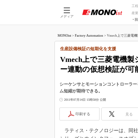
工
産
メディア
脱
つながる技術
AI×技術
MONOist
>
Factory Automation
>
Vmech上で三菱電
つながる工場
AI×設備
つながるサービ
Physical
生産設備検証の短期化を支援
Vmech上で三菱電機
ー連動の仮想検証が可
シーケンサとモーションコントローラー
ム短縮が期待できる。
2011年07月14日 15時58分 公開
印刷する
見る
ラティス・テクノロジーは、同社の仮