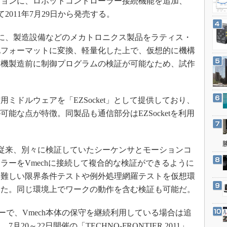
ションに、ロボットコントローラー接続機能を追加、
3Dプリンタ
産業オープンネット展
0」として2011年7月29日から発売する。
デジタルツインとCAE
S＆OP
を基に、製造設備などのメカトロニクス製品をラティス・
化フォーマットに変換、軽量化した上で、仮想的に機構
インダストリー4.0
実機製造前に制御プログラムの検証が可能なため、試作
イノベーション
製造業ビッグデータ
メイドインジャパン
用ミドルウェアを「EZSocket」として提供しており、
能な点が特徴。同製品も通信部分はEZSocketを利用
植物工場
知財マネジメント
海外生産
4.0では、従来、別々に検証していたシーケンサとモーションコ
グローバル設計・開発
ラーをVmechに接続して複合的な検証ができるように
は難しい限界条件テストや例外処理網羅テストを仮想環
制御セキュリティ
った。同じ環境上でワークの動作を含む検証も可能だ。
新型コロナへの対応
ユーザーで、Vmech本体の保守を継続利用している場合は追
0～22日開催の「TECHNO-FRONTIER 2011」