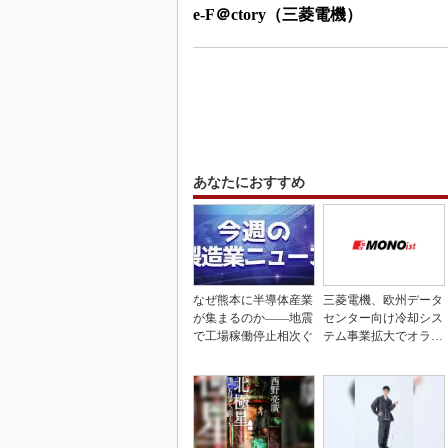
e-F＠ctory（三菱電機）
あなたにおすすめ
なぜ熊本に半導体産業
三菱電機、欧州データ
が集まるのか――地震
センター向け冷却シス
で工場稼働停止相次ぐ
テム事業拡大でオラン
ダ企業を買収