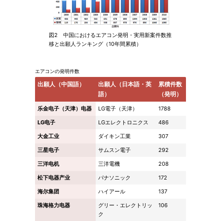
図2 中国におけるエアコン発明・実用新案件数推
移と出願人ランキング（10年間累積）
エアコンの発明件数
出願人（中国語）
出願人（日本語・英
累積件数
語）
（発明）
乐金电子（天津）电器
LG電子（天津）
1788
LG电子
LGエレクトロニクス
486
大金工业
ダイキン工業
307
三星电子
サムスン電子
292
三洋电机
三洋電機
208
松下电器产业
パナソニック
172
海尔集团
ハイアール
137
珠海格力电器
グリー・エレクトリッ
106
ク