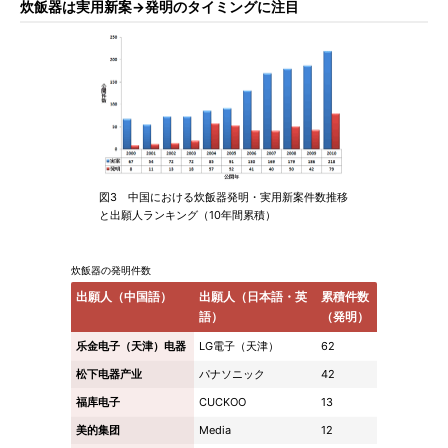
炊飯器は実用新案→発明のタイミングに注目
図3 中国における炊飯器発明・実用新案件数推移
と出願人ランキング（10年間累積）
炊飯器の発明件数
出願人（中国語）
出願人（日本語・英
累積件数
語）
（発明）
乐金电子（天津）电器
LG電子（天津）
62
松下电器产业
パナソニック
42
福库电子
CUCKOO
13
美的集团
Media
12