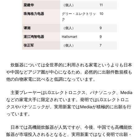
梁建华
（個人）
11
珠海格力电器
グリー・エレクトリッ
10
ク
谭湘
（個人）
9
湛江鸿智电器
Hallsmart
9
张正军
（個人）
7
炊飯器については全世界的に利用される家電というよりも日本
や中国などアジア圏が中心になるため、必然的に出願件数規模も
他の白物家電に比べると低調になっています。
主要プレーヤーはLGエレクトロニクス、パナソニック、Media
などの家電大手に限定されています。発明ではLGエレクトロニ
クスやパナソニックが、実用新案ではMediaが積極的に出願を行
っています。
日本では高機能炊飯器が人気ですが、今後、中国でも高機能炊
飯器が市場投入されるとなると、実用新案ではなく発明で出願・