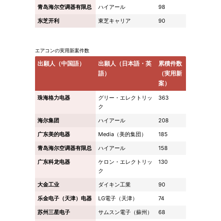
青岛海尔空调器有限总
ハイアール
98
东芝开利
東芝キャリア
90
エアコンの実用新案件数
出願人（中国語）
出願人（日本語・英
累積件数
語）
（実用新
案）
珠海格力电器
グリー・エレクトリッ
363
ク
海尔集团
ハイアール
208
广东美的电器
Media（美的集団）
185
青岛海尔空调器有限总
ハイアール
158
广东科龙电器
ケロン・エレクトリッ
130
ク
大金工业
ダイキン工業
90
乐金电子（天津）电器
LG電子（天津）
74
苏州三星电子
サムスン電子（蘇州）
68