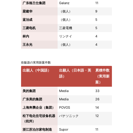
广东格兰仕集团
Galanz
11
梁建华
（個人）
9
蓝治成
（個人）
5
三菱电机
三菱電機
5
林内
リンナイ
4
王永光
（個人）
4
炊飯器の実用新案件数
出願人（中国語）
出願人（日本語・英
累積件数
語）
（実用新
案）
美的集团
Media
33
广东美的集团
Media
26
上海奔腾企业（集团）
POVOS
14
松下电化住宅设备机器
パナソニック
12
（杭州）
浙江苏泊尔家电制造
Supor
11