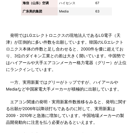
海信（山东）空调
ハイセンス
67
广东美的集团
Media
63
発明ではLGエレクトロニクスの現地法人であるLG電子（天
津）が圧倒的に多い件数を出願しています。韓国のLGエレクト
ロニクス本体の件数と足し合わせると、2000件を優に超えてお
り、3位のダイキン工業との差は大きく開いています。中国勢で
はハイアールや大手エアコンメーカー格力電器（グリー）が上位
にランクインしています。
一方、実用新案ではグリーがトップですが、ハイアールや
Mediaなど中国家電大手メーカーが積極的に出願しています。
エアコン関連の発明・実用新案件数推移をみると、発明に関す
る出願が2006年以降頭打ちであるのに対して、実用新案は
2009・2010年と急激に増加しています。中国地場メーカーの製
品開発動向に注意を払う必要があるといえます。