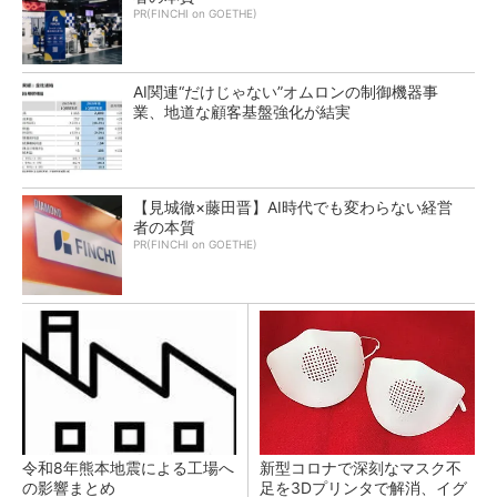
PR(FINCHI on GOETHE)
AI関連“だけじゃない”オムロンの制御機器事
業、地道な顧客基盤強化が結実
【見城徹×藤田晋】AI時代でも変わらない経営
者の本質
PR(FINCHI on GOETHE)
令和8年熊本地震による工場へ
新型コロナで深刻なマスク不
の影響まとめ
足を3Dプリンタで解消、イグ