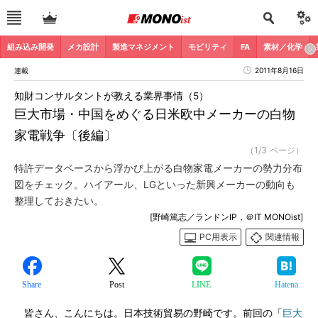
組み込み開発
メカ設計
製造マネジメント
モビリティ
FA
素材／化学
連載
2011年8月16日
知財コンサルタントが教える業界事情（5）
巨大市場・中国をめぐる日米欧中メーカーの白物
家電戦争〔後編〕
（1/3 ページ）
特許データベースから浮かび上がる白物家電メーカーの勢力分布
図をチェック。ハイアール、LGといった新興メーカーの動向も
整理しておきたい。
[野崎篤志／ランドンIP，＠IT MONOist]
PC用表示
関連情報
Share
Post
LINE
Hatena
皆さん、こんにちは。日本技術貿易の野崎です。前回の「
巨大