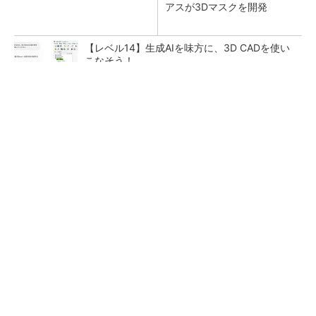
アスが3Dマスクを開発
【レベル14】生成AIを味方に、3D CADを使い
こなそう！
【西野亮廣】ビジネス書最新刊『北極星 僕た
ちはどう働くか』
PR(FINCHI on GOETHE)
狭小な駐車場に、シャープがポールカメラ式製
品発表 市場シェア10％目指す