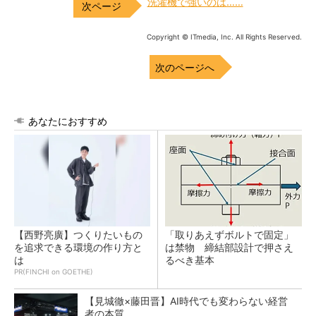
洗濯機で強いのは……
Copyright © ITmedia, Inc. All Rights Reserved.
次のページへ
あなたにおすすめ
【西野亮廣】つくりたいもの
「取りあえずボルトで固定」
を追求できる環境の作り方と
は禁物 締結部設計で押さえ
は
るべき基本
PR(FINCHI on GOETHE)
【見城徹×藤田晋】AI時代でも変わらない経営
者の本質