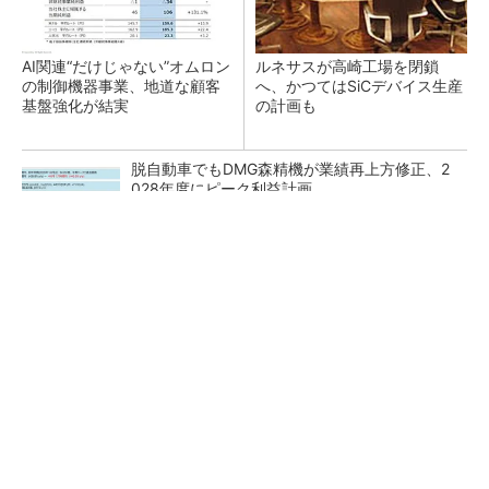
AI関連“だけじゃない”オムロン
ルネサスが高崎工場を閉鎖
の制御機器事業、地道な顧客
へ、かつてはSiCデバイス生産
基盤強化が結実
の計画も
脱自動車でもDMG森精機が業績再上方修正、2
028年度にピーク利益計画
狭小な駐車場に、シャープがポールカメラ式製
品発表 市場シェア10％目指す
テスラにおけるギガキャストの基本的な考え方
と方向性【前編】