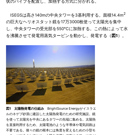
状のパイプを配置し、加熱する方式に分かれる。
2
ISEGSは高さ140mの中央タワーを3基利用する。面積14.4m
の巨大なヘリオスタット鏡を17万3000枚使って太陽光を集中
し、中央タワーの受光部を550℃に加熱する。この熱によって水
を沸騰させて発電用蒸気タービンを動かし、発電する（
図1
）。
図1 太陽熱発電の仕組み
BrightSource Energyがイスラエ
ルのネゲブ砂漠に建設した太陽熱発電のための研究施設。鏡
を使って太陽光を中央にあるタワーの先端に集める。太陽熱
を直接利用するため、太陽電池のような半導体や電気回路は
不要である。個々の鏡の根本には角度を変えるための小型モ