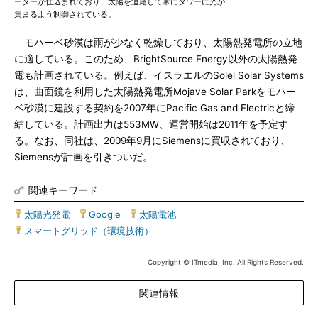
ーターが仕込まれており、太陽を追尾して常にタワーに光が
集まるよう制御されている。
モハーベ砂漠は雨が少なく乾燥しており、太陽熱発電所の立地
に適している。このため、BrightSource Energy以外の太陽熱発
電も計画されている。例えば、イスラエルのSolel Solar Systems
は、曲面鏡を利用した太陽熱発電所Mojave Solar Parkをモハー
ベ砂漠に建設する契約を2007年にPacific Gas and Electricと締
結している。計画出力は553MW、運営開始は2011年を予定す
る。なお、同社は、2009年9月にSiemensに買収されており、
Siemensが計画を引きついだ。
関連キーワード
太陽光発電
|
Google
|
太陽電池
|
スマートグリッド（環境技術）
Copyright © ITmedia, Inc. All Rights Reserved.
関連情報