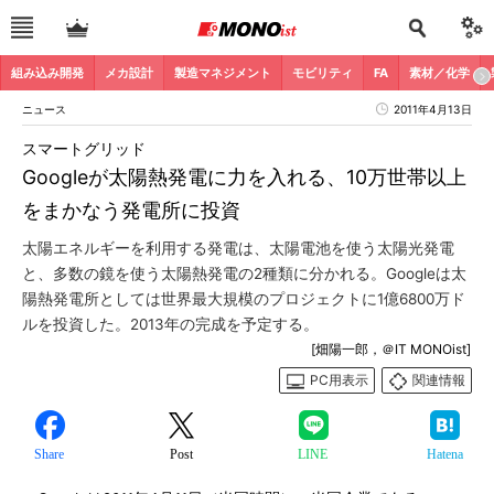
組み込み開発
メカ設計
製造マネジメント
モビリティ
FA
素材／化学
ニュース
2011年4月13日
スマートグリッド
Googleが太陽熱発電に力を入れる、10万世帯以上
をまかなう発電所に投資
太陽エネルギーを利用する発電は、太陽電池を使う太陽光発電
と、多数の鏡を使う太陽熱発電の2種類に分かれる。Googleは太
陽熱発電所としては世界最大規模のプロジェクトに1億6800万ド
ルを投資した。2013年の完成を予定する。
[畑陽一郎，＠IT MONOist]
PC用表示
関連情報
Share
Post
LINE
Hatena