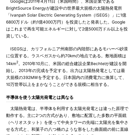
Googleは2011年4月11日（米国時間）、米国企業である
BrightSource Energyが建設中の世界最大規模の太陽熱発電所
「Ivanpah Solar Electric Generating System（ISEGS）」に1億
6800万ドル（約1億4000万円）を投資したと発表した。Google
はこれまで再生可能エネルギーに対して2億5000万ドル以上を投
資している。
ISEGSは、カリフォルニア州南部の内陸部にあるモハーベ砂漠
に位置する。ラスベガスから約70kmの地点である。敷地面積は
2
14km
。2010年10月に、米国の総合建設企業Bechtelが建設を開
始し、2013年の完成を予定する。出力は太陽熱発電としては最
大規模の392MWを予定する。日本国内の消費電力に換算して、
10万世帯以上をまかなうことができる規模に相当する。
半導体を使う太陽光発電とは異なる
太陽熱発電は、半導体を利用する太陽光発電とは違った原理で
動作する。主に2つの方式があり、敷地に配置した多数の平面鏡
（ヘリオスタット）を使って中央タワーの先端に太陽光を集中さ
せる方式と、和菓子の八つ橋のような形をした曲面鏡の前に直線