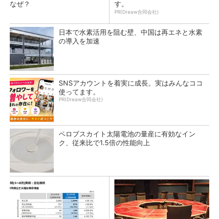
なぜ？
す。
PR(Dreaw合同会社)
日本で水素活用を阻む壁、中国は再エネと水素
の導入を加速
SNSアカウントを着実に成長。実はみんなココ
使ってます。
PR(Dreaw合同会社)
ペロブスカイト太陽電池の量産に有効なイン
ク、従来比で1.5倍の性能向上