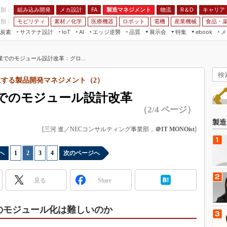
程別：
組み込み開発
メカ設計
製造マネジメント
物流
R＆D
キャリア
FA
業別：
モビリティ
素材／化学
医療機器
ロボット
電機
産業機械
食品・
炭素
サステナ設計
エッジ逆襲
品質
展示会
特集
メ
IoT
AI
ebook
伝承
組み込み開発
CEATEC
読者調査まとめ
編集後記
業でのモジュール設計改革：グロ...
JIMTOF
保全
メカ設計
つながるクルマ
組込み/エッジ コンピューティング
ス
 AI
製造マネジメント
5G
にする製品開発マネジメント（2）
展＆IoT/5Gソリューション展
VR／AR
FA
業でのモジュール設計改革
IIFES
モビリティ
フィールドサービス
（2/4 ページ）
国際ロボット展
素材／化学
FPGA
製造
ジャパンモビリティショー
[三河 進／NECコンサルティング事業部，
＠IT MONOist
]
組み込み画像技術
TECHNO-FRONTIER
組み込みモデリング
へ
1
|
2
|
3
|
4
次のページへ
人テク展
Windows Embedded
スマート工場EXPO
見る
Share
車載ソフト開発
EdgeTech+
ISO26262
日本ものづくりワールド
のモジュール化は難しいのか
無償設計ツール
AUTOMOTIVE WORLD