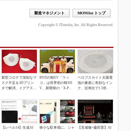
製造マネジメント
MONOist トップ
Copyright © ITmedia, Inc. All Rights Reserved.
新型コロナで深刻なマ
BYDの軽EV「ラッ
ペロブスカイト太陽電
スク不足を3Dプリン
コ」は世界初の軽SD
池の量産に有効なイン
タで解消、イグアスが
V、新開発の「X-PAC
ク、従来比で1.5倍の
3Dマスクを開発
K」に電動システ...
性能向上
【レベル14】生成AI
狭小な駐車場に、シャ
【見城徹×藤田晋】AI