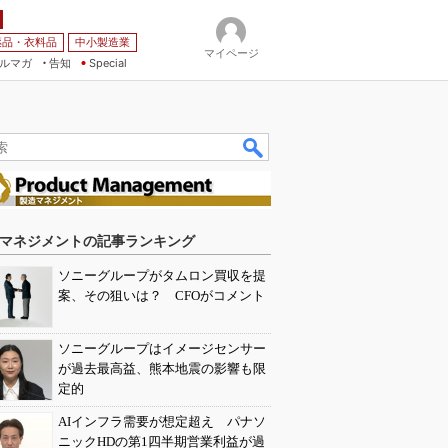
薬品・衣料品
中小製造業
マイページ
ルマガ
告知
Special
マネジメントの記事ランキング
ソニーグループがタムロン買収を提
案、その狙いは？ CFOがコメント
ソニーグループはイメージセンサー
が過去最高益、熊本地震の影響も限
定的
AIインフラ需要が想定超え パナソ
ニックHDの第1四半期営業利益が過