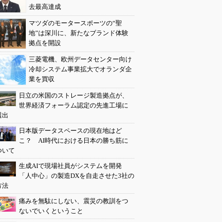
去最高達成
マツダのモータースポーツの“聖
地”は深川に、新たなブランド体験
拠点を開設
三菱電機、欧州データセンター向け
冷却システム事業拡大でオランダ企
業を買収
日立の米国のストレージ製造拠点が、
世界経済フォーラム認定の先進工場に
選出
日本版データスペースの現在地はど
こ？ AI時代における日本の勝ち筋に
ついて
生成AIで現場社員がシステムを開発
「人中心」の製造DXを自走させた3社の
方法
痛みを無駄にしない、震災の教訓をつ
ないでいくということ