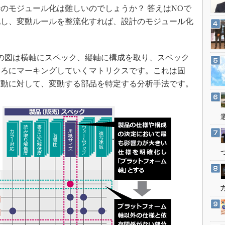
3Dプリンタ
モジュール化は難しいのでしょうか？ 答えはNOで
産業オープンネット展
デジタルツインとCAE
化し、変動ルールを整流化すれば、設計のモジュール化
S＆OP
インダストリー4.0
の図は横軸にスペック、縦軸に構成を取り、スペック
イノベーション
ころにマーキングしていくマトリクスです。これは固
製造業ビッグデータ
変動に対して、変動する部品を特定する分析手法です。
メイドインジャパン
植物工場
知財マネジメント
海外生産
グローバル設計・開発
制御セキュリティ
新型コロナへの対応