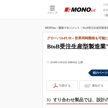
工
産
メディア
脱
つながる技術
AI×技術
MONOist
>
製造マネジメント
>
BtoB受注生産型製造
つながる工場
AI×設備
つながるサービ
Physical
グローバルPLM～世界同時開発を可能
BtoB受注生産型製造
2010年11月02日 00時00分 公開
前のページ
印刷する
通知する
3）すり合わせ製品では、設計