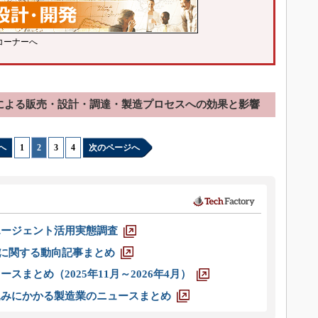
コーナーへ
化による販売・設計・調達・製造プロセスへの効果と影響
へ
1
|
2
|
3
|
4
次のページへ
エージェント活用実態調査
O」に関する動向記事まとめ
スまとめ（2025年11月～2026年4月）
込みにかかる製造業のニュースまとめ