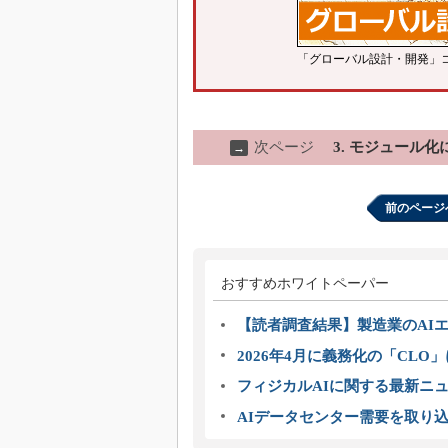
「グローバル設計・開発」
次ページ
3. モジュール
→
前のページ
おすすめホワイトペーパー
【読者調査結果】製造業のAI
2026年4月に義務化の「CL
フィジカルAIに関する最新ニュー
AIデータセンター需要を取り