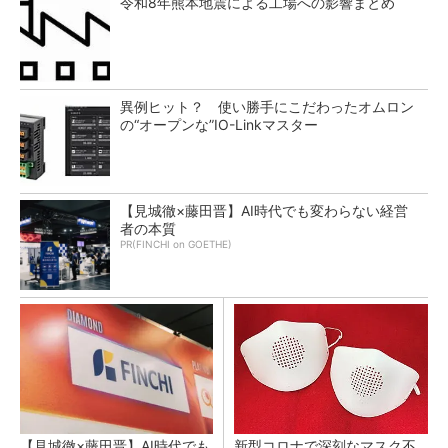
令和8年熊本地震による工場への影響まとめ
異例ヒット？ 使い勝手にこだわったオムロン
の“オープンな”IO-Linkマスター
【見城徹×藤田晋】AI時代でも変わらない経営
者の本質
PR(FINCHI on GOETHE)
【見城徹×藤田晋】AI時代でも
新型コロナで深刻なマスク不