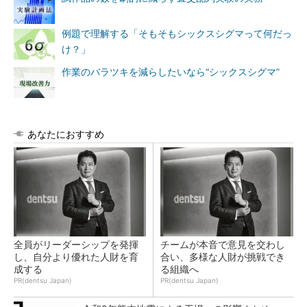
例題で理解する「そもそもシックスシグマって何だっ
け？」
作業のバラツキを減らしたいなら“シックスシグマ”
あなたにおすすめ
全員がリーダーシップを発揮
チームが本音で意見を交わし
し、自分より優れた人財を育
合い、多様な人財が挑戦でき
成する
る組織へ
PR(dentsu Japan)
PR(dentsu Japan)