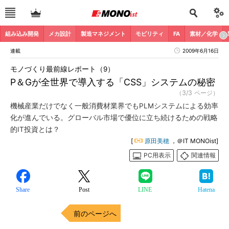
組み込み開発
メカ設計
製造マネジメント
モビリティ
FA
素材／化学
連載
2009年6月16日
モノづくり最前線レポート（9）
P＆Gが全世界で導入する「CSS」システムの秘密
（3/3 ページ）
機械産業だけでなく一般消費材業界でもPLMシステムによる効率
化が進んでいる。グローバル市場で優位に立ち続けるための戦略
的IT投資とは？
[
原田美穂
，＠IT MONOist]
PC用表示
関連情報
Share
Post
LINE
Hatena
前のページへ