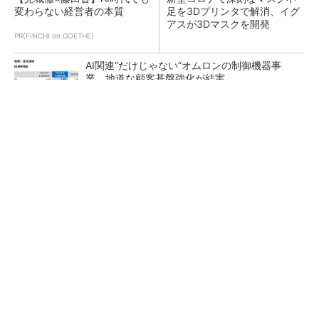
変わらない経営者の本質
足を3Dプリンタで解消、イグ
アスが3Dマスクを開発
PR(FINCHI on GOETHE)
AI関連“だけじゃない”オムロンの制御機器事
業、地道な顧客基盤強化が結実
【レベル14】生成AIを味方に、3D CADを使い
こなそう！
「取りあえずボルトで固定」は禁物 締結部設
計で押さえるべき基本