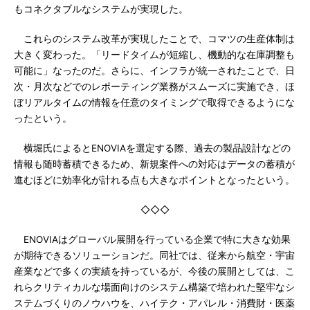
もコネクタブルなシステムが実現した。
これらのシステム改革が実現したことで、コマツの生産体制は
大きく変わった。「リードタイムが短縮し、機動的な在庫調整も
可能に」なったのだ。さらに、インフラが統一されたことで、日
次・月次などでのレポーティング業務がスムーズに実施でき、ほ
ぼリアルタイムの情報を任意のタイミングで取得できるようにな
ったという。
横堀氏によるとENOVIAを選定する際、過去の製品設計などの
情報も随時蓄積できるため、新規案件への対応はデータの蓄積が
進むほどに効率化が計れる点も大きなポイントとなったという。
◇◇◇
ENOVIAはグローバル展開を行っている企業で特に大きな効果
が期待できるソリューションだ。同社では、従来から航空・宇宙
産業などで多くの実績を持っているが、今後の展開としては、こ
れらクリティカルな場面向けのシステム構築で培われた堅牢なシ
ステムづくりのノウハウを、ハイテク・アパレル・消費財・医薬