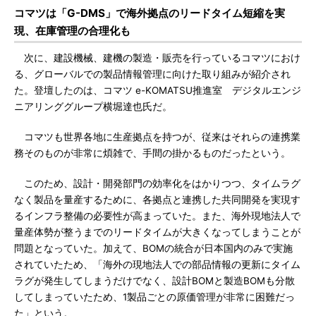
コマツは「G-DMS」で海外拠点のリードタイム短縮を実
現、在庫管理の合理化も
次に、建設機械、建機の製造・販売を行っているコマツにおけ
る、グローバルでの製品情報管理に向けた取り組みが紹介され
た。登壇したのは、コマツ e-KOMATSU推進室 デジタルエンジ
ニアリンググループ横堀達也氏だ。
コマツも世界各地に生産拠点を持つが、従来はそれらの連携業
務そのものが非常に煩雑で、手間の掛かるものだったという。
このため、設計・開発部門の効率化をはかりつつ、タイムラグ
なく製品を量産するために、各拠点と連携した共同開発を実現す
るインフラ整備の必要性が高まっていた。また、海外現地法人で
量産体勢が整うまでのリードタイムが大きくなってしまうことが
問題となっていた。加えて、BOMの統合が日本国内のみで実施
されていたため、「海外の現地法人での部品情報の更新にタイム
ラグが発生してしまうだけでなく、設計BOMと製造BOMも分散
してしまっていたため、1製品ごとの原価管理が非常に困難だっ
た」という。