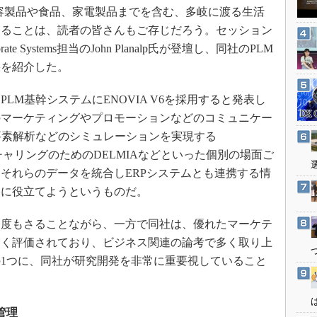
3Dプリンタ
容製品や食品、家電製品までを含む、多岐に渡る生活
産業オープンネット展
デジタルツインとCAE
あることは、読者の皆さんもご存じだろう。セッション
orporate Systems担当のJohn Planalp氏が登壇し、同社のPLM
S＆OP
果を紹介した。
インダストリー4.0
イノベーション
PLM基幹システムにENOVIA V6を採用すると発表し
製造業ビッグデータ
のマーケティングやプロモーションなどのコミュニケー
限要素解析などのシミュレーションを実現する
メイドインジャパン
クチャリングのためのDELMIAなどといった個別の場面ご
植物工場
それらのデータを統合しERPシステムとも連携する情
知財マネジメント
略に役立てようというものだ。
海外生産
度もさることながら、一方で同社は、優れたマーケテ
グローバル設計・開発
高く評価されており、ビジネス関連の論考で多く取り上
制御セキュリティ
1つに、同社が研究開発を非常に重要視していること
新型コロナへの対応
管理