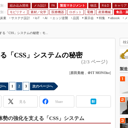
程別：
組み込み開発
メカ設計
製造マネジメント
物流
R＆D
キャリア
FA
業別：
モビリティ
素材／化学
医療機器
ロボット
電機
産業機械
食品・
炭素
サステナ設計
エッジ逆襲
品質
展示会
特集
メ
IoT
AI
ebook
伝承
組み込み開発
CEATEC
読者調査まとめ
編集後記
る「CSS」システムの秘密：モ...
JIMTOF
保全
メカ設計
つながるクルマ
組込み/エッジ コンピューティング
ス
 AI
製造マネジメント
5G
展＆IoT/5Gソリューション展
VR／AR
FA
る「CSS」システムの秘密
IIFES
モビリティ
フィールドサービス
（2/3 ページ）
国際ロボット展
素材／化学
FPGA
製造
ジャパンモビリティショー
[
原田美穂
，
＠IT MONOist
]
組み込み画像技術
TECHNO-FRONTIER
組み込みモデリング
ジへ
1
|
2
|
3
次のページへ
人テク展
Windows Embedded
スマート工場EXPO
見る
Share
車載ソフト開発
EdgeTech+
ISO26262
日本ものづくりワールド
D体勢の強化を支える「CSS」システム
無償設計ツール
AUTOMOTIVE WORLD