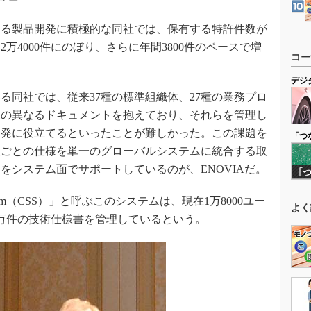
る製品開発に積極的な同社では、保有する特許件数が
万4000件にのぼり、さらに年間3800件のペースで増
コー
デジ
同社では、従来37種の標準組織体、27種の業務プロ
様の異なるドキュメントを抱えており、それらを管理し
開発に役立てるといったことが難しかった。この課題を
「つ
拠点ごとの仕様を単一のグローバルシステムに統合する取
をシステム面でサポートしているのが、ENOVIAだ。
s System（CSS）」と呼ぶこのシステムは、現在1万8000ユー
よく
0万件の技術仕様書を管理しているという。