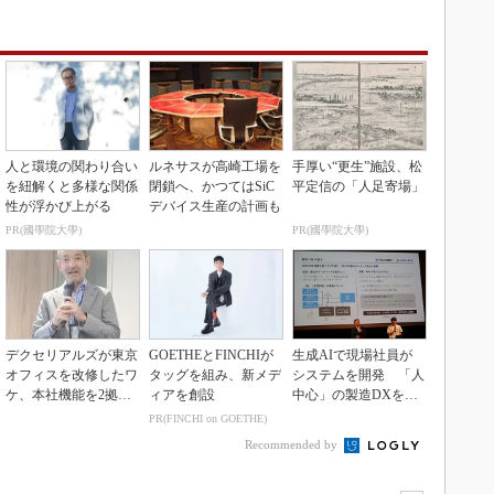
人と環境の関わり合い
ルネサスが高崎工場を
手厚い“更生”施設、松
を紐解くと多様な関係
閉鎖へ、かつてはSiC
平定信の「人足寄場」
性が浮かび上がる
デバイス生産の計画も
PR(國學院大學)
PR(國學院大學)
デクセリアルズが東京
GOETHEとFINCHIが
生成AIで現場社員が
オフィスを改修したワ
タッグを組み、新メデ
システムを開発 「人
ケ、本社機能を2拠点
ィアを創設
中心」の製造DXを自
に
走させた3社の方法
PR(FINCHI on GOETHE)
Recommended by