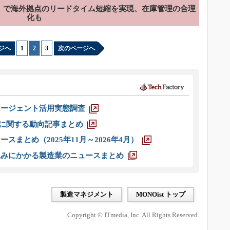
S」で海外拠点のリードタイム短縮を実現、在庫管理の合理
化も
ジへ
1
|
2
|
3
次のページへ
エージェント活用実態調査
O」に関する動向記事まとめ
スまとめ（2025年11月～2026年4月）
込みにかかる製造業のニュースまとめ
製造マネジメント
MONOist トップ
Copyright © ITmedia, Inc. All Rights Reserved.