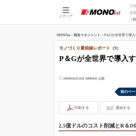
工
産
メディア
脱
つながる技術
AI×技術
MONOist
>
製造マネジメント
>
P＆Gが全世界で導入す
つながる工場
AI×設備
つながるサービ
Physical
モノづくり最前線レポート（9）
P＆Gが全世界で導入す
2009年06月16日 00時00分 公開
前のペー
印刷する
通知する
2.5億ドルのコスト削減とR＆