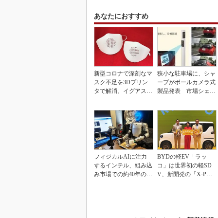
あなたにおすすめ
新型コロナで深刻なマ
狭小な駐車場に、シャ
スク不足を3Dプリン
ープがポールカメラ式
タで解消、イグアスが
製品発表 市場シェア
3Dマスクを開発
10％目指す
フィジカルAIに注力
BYDの軽EV「ラッ
するインテル、組み込
コ」は世界初の軽SD
み市場での約40年の実
V、新開発の「X-PAC
績を生かせるか
K」に電動システ...