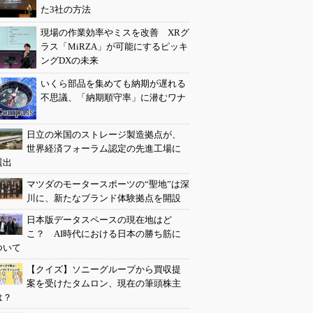
た3社の方法
現場の作業効率やミスを改善 XRグ
ラス「MiRZA」が可能にするピッキ
ングDXの未来
いくら部品を集めても納期が遅れる
不思議、「納期順守率」に潜むワナ
日立の米国のストレージ製造拠点が、
世界経済フォーラム認定の先進工場に
選出
マツダのモータースポーツの“聖地”は深
川に、新たなブランド体験拠点を開設
日本版データスペースの現在地はど
こ？ AI時代における日本の勝ち筋に
ついて
【クイズ】ソニーグループから買収提
案を受けたタムロン、現在の筆頭株主
は？