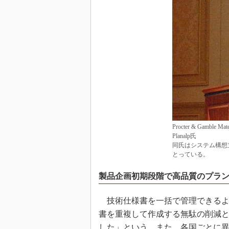
Procter & Gamble Mat
Planalp氏
同氏はシステム構想
とっている。
製品企画初期段階で高品質のプラ
技術仕様書を一括で管理できるよ
書を重複して作成する無駄の削減と
した」という。また、各国ごとに