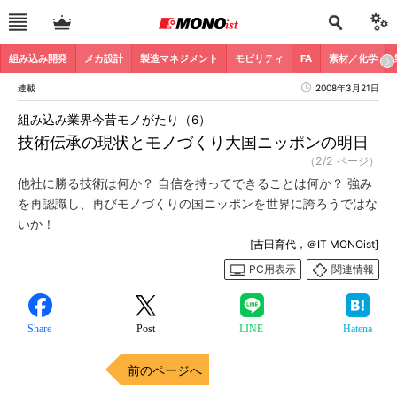
組み込み開発
メカ設計
製造マネジメント
モビリティ
FA
素材／化学
連載
2008年3月21日
組み込み業界今昔モノがたり（6）
技術伝承の現状とモノづくり大国ニッポンの明日
（2/2 ページ）
他社に勝る技術は何か？ 自信を持ってできることは何か？ 強み
を再認識し、再びモノづくりの国ニッポンを世界に誇ろうではな
いか！
[吉田育代，＠IT MONOist]
PC用表示
関連情報
Share
Post
LINE
Hatena
前のページへ