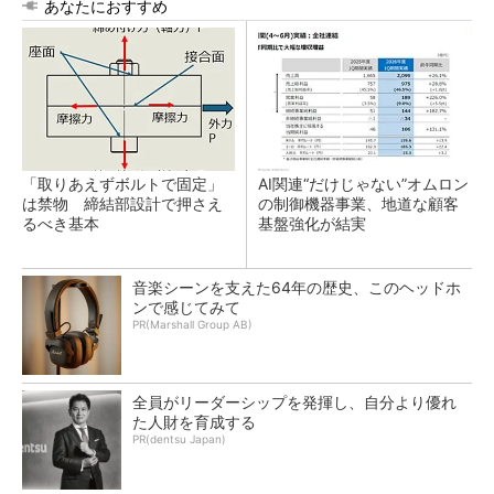
あなたにおすすめ
「取りあえずボルトで固定」
AI関連“だけじゃない”オムロン
は禁物 締結部設計で押さえ
の制御機器事業、地道な顧客
るべき基本
基盤強化が結実
音楽シーンを支えた64年の歴史、このヘッドホ
ンで感じてみて
PR(Marshall Group AB)
全員がリーダーシップを発揮し、自分より優れ
た人財を育成する
PR(dentsu Japan)