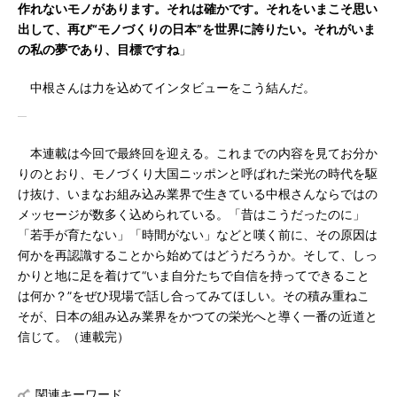
作れないモノがあります。それは確かです。それをいまこそ思い
出して、再び“モノづくりの日本”を世界に誇りたい。それがいま
の私の夢であり、目標ですね
」
中根さんは力を込めてインタビューをこう結んだ。
本連載は今回で最終回を迎える。これまでの内容を見てお分か
りのとおり、モノづくり大国ニッポンと呼ばれた栄光の時代を駆
け抜け、いまなお組み込み業界で生きている中根さんならではの
メッセージが数多く込められている。「昔はこうだったのに」
「若手が育たない」「時間がない」などと嘆く前に、その原因は
何かを再認識することから始めてはどうだろうか。そして、しっ
かりと地に足を着けて“いま自分たちで自信を持ってできること
は何か？”をぜひ現場で話し合ってみてほしい。その積み重ねこ
そが、日本の組み込み業界をかつての栄光へと導く一番の近道と
信じて。（連載完）
関連キーワード