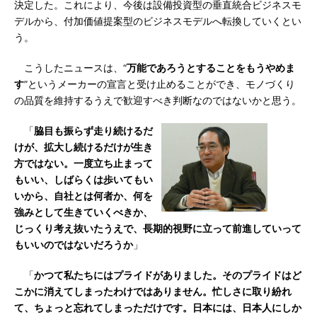
決定した。これにより、今後は設備投資型の垂直統合ビジネスモ
デルから、付加価値提案型のビジネスモデルへ転換していくとい
う。
こうしたニュースは、“
万能であろうとすることをもうやめま
す
”というメーカーの宣言と受け止めることができ、モノづくり
の品質を維持するうえで歓迎すべき判断なのではないかと思う。
「
脇目も振らず走り続けるだ
けが、拡大し続けるだけが生き
方ではない。一度立ち止まって
もいい、しばらくは歩いてもい
いから、自社とは何者か、何を
強みとして生きていくべきか、
じっくり考え抜いたうえで、長期的視野に立って前進していって
もいいのではないだろうか
」
「
かつて私たちにはプライドがありました。そのプライドはど
こかに消えてしまったわけではありません。忙しさに取り紛れ
て、ちょっと忘れてしまっただけです。日本には、日本人にしか