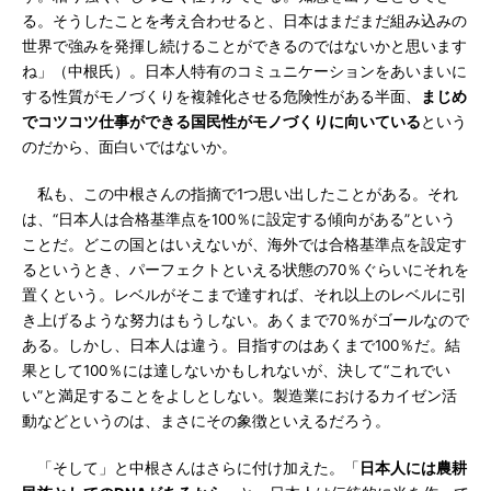
る。そうしたことを考え合わせると、日本はまだまだ組み込みの
世界で強みを発揮し続けることができるのではないかと思います
ね」（中根氏）。日本人特有のコミュニケーションをあいまいに
する性質がモノづくりを複雑化させる危険性がある半面、
まじめ
でコツコツ仕事ができる国民性がモノづくりに向いている
という
のだから、面白いではないか。
私も、この中根さんの指摘で1つ思い出したことがある。それ
は、“日本人は合格基準点を100％に設定する傾向がある”という
ことだ。どこの国とはいえないが、海外では合格基準点を設定す
るというとき、パーフェクトといえる状態の70％ぐらいにそれを
置くという。レベルがそこまで達すれば、それ以上のレベルに引
き上げるような努力はもうしない。あくまで70％がゴールなので
ある。しかし、日本人は違う。目指すのはあくまで100％だ。結
果として100％には達しないかもしれないが、決して“これでい
い”と満足することをよしとしない。製造業におけるカイゼン活
動などというのは、まさにその象徴といえるだろう。
「そして」と中根さんはさらに付け加えた。「
日本人には農耕