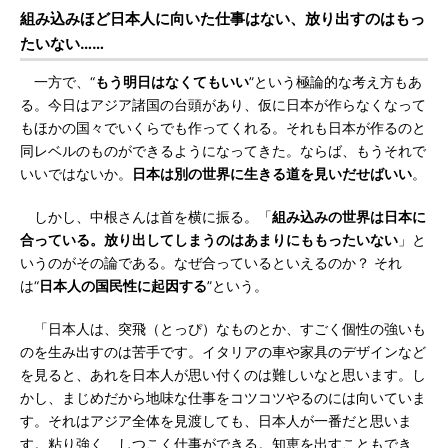
組み込みほど日本人に向いた仕事はない、放り出すのはもっ
たいない……
一方で、“
もう明日はなくてもいい
”という極論的な考え方もあ
る。今日はアジア諸国の台頭があり、仮に日本が作らなくなって
もほかの国々でいくらでも作ってくれる。それも日本が作るのと
同レベルのものができるようになってきた。ならば、もうそれで
いいではないか。
日本は別の世界に生きる道を見いだせばいい
。
しかし、中根さんは首を横に振る。「
組み込みの世界は日本に
合っている。放り出してしまうのはあまりにももったいない
」と
いうのがその論である。なぜ合っているといえるのか？ それ
は“
日本人の国民性に起因する
”という。
「日本人は、突飛（とっぴ）なものとか、すごく個性の強いも
のを生み出すのは苦手です。イタリアの車や家具のデザインなど
を見ると、あれを日本人が思い付くのは難しいなと思います。し
かし、まじめだから地味な仕事をコツコツやるのには向いていま
す。それはアジア全体を見渡しても、日本人が一番だと思いま
す。粘り強く、しつこく仕事ができる。知恵を出すこともでき