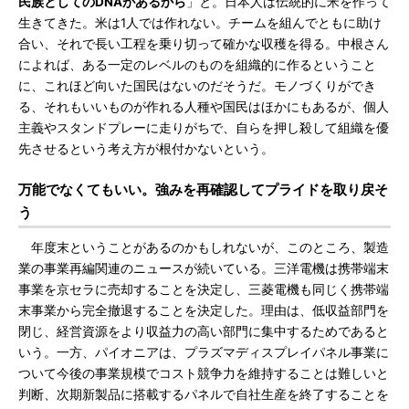
民族としてのDNAがあるから
」と。日本人は伝統的に米を作って
生きてきた。米は1人では作れない。チームを組んでともに助け
合い、それで長い工程を乗り切って確かな収穫を得る。中根さん
によれば、ある一定のレベルのものを組織的に作るということ
に、これほど向いた国民はないのだそうだ。モノづくりができ
る、それもいいものが作れる人種や国民はほかにもあるが、個人
主義やスタンドプレーに走りがちで、自らを押し殺して組織を優
先させるという考え方が根付かないという。
万能でなくてもいい。強みを再確認してプライドを取り戻そ
う
年度末ということがあるのかもしれないが、このところ、製造
業の事業再編関連のニュースが続いている。三洋電機は携帯端末
事業を京セラに売却することを決定し、三菱電機も同じく携帯端
末事業から完全撤退することを決定した。理由は、低収益部門を
閉じ、経営資源をより収益力の高い部門に集中するためであると
いう。一方、パイオニアは、プラズマディスプレイパネル事業に
ついて今後の事業規模でコスト競争力を維持することは難しいと
判断、次期新製品に搭載するパネルで自社生産を終了することを