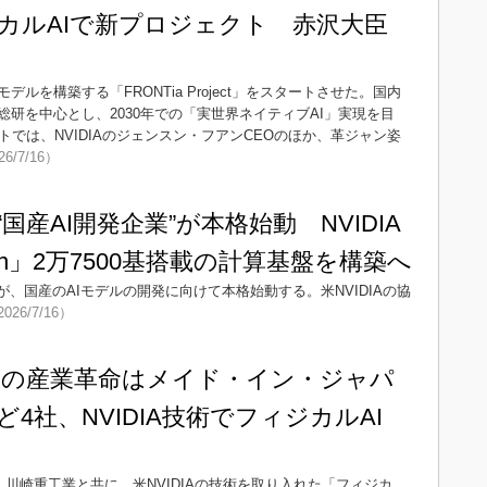
カルAIで新プロジェクト 赤沢大臣
ルを構築する「FRONTia Project」をスタートさせた。国内
と産総研を中心とし、2030年での「実世界ネイティブAI」実現を目
では、NVIDIAのジェンスン・フアンCEOのほか、革ジャン姿
26/7/16）
国産AI開発企業”が本格始動 NVIDIA
in」2万7500基搭載の計算基盤を構築へ
aが、国産のAIモデルの開発に向けて本格始動する。米NVIDIAの協
026/7/16）
次の産業革命はメイド・イン・ジャパ
4社、NVIDIA技術でフィジカルAI
、川崎重工業と共に、米NVIDIAの技術を取り入れた「フィジカ