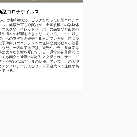
新型コロナウイルス
わかに地球規模のトピックとなった新型コロナウ
ルス。健康被害も心配だが、全国規模での臨時休
、マスクやトイレットペーパーの品薄など市民の
常生活への影響も大きくなっている。これに対し
業からの支援策の発表も相次いでいるが、特に今
は子供向けのコンテンツの無料提供の動きが顕著
ようだ。一方産業面では、観光や小売、飲食業等
特に大きな影響を受けている。通常の企業運営に
いても面会や通勤の場がリスク視され、サーモグ
フィやWeb会議ツールの活用、テレワークの実現
どテクノロジーによるリスク回避策への注目が高
っている。