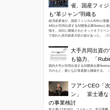
省、国産フィジ
も“革ジャン”羽織る
経済産業省が、国産フィジカルAI向け基盤モデ
44社が共同出資するAI開発企業Noetra
指す。16日に開催されたキックオフイベント
で現れた赤沢経産大臣の姿があった。
（20
大手共同出資の“
も協力、「Rub
国内大手が共同出資するAI開発企業Noetr
力のもと、新たな計算基盤も構築する。
（2
フアンCEO「
ン」 富士通など
の事業検討
富士通は7月16日、ファナック、安川電機