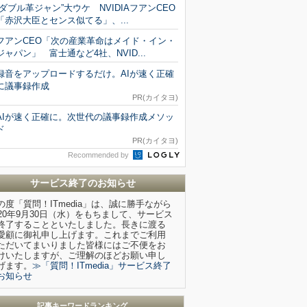
“ダブル革ジャン”大ウケ NVIDIAフアンCEO
「赤沢大臣とセンス似てる」、...
フアンCEO「次の産業革命はメイド・イン・
ジャパン」 富士通など4社、NVID...
録音をアップロードするだけ。AIが速く正確
に議事録作成
PR(カイタヨ)
AIが速く正確に。次世代の議事録作成メソッ
ド
PR(カイタヨ)
Recommended by
サービス終了のお知らせ
の度「質問！ITmedia」は、誠に勝手ながら
020年9月30日（水）をもちまして、サービス
終了することといたしました。長きに渡る
愛顧に御礼申し上げます。これまでご利用
ただいてまいりました皆様にはご不便をお
けいたしますが、ご理解のほどお願い申し
げます。
≫「質問！ITmedia」サービス終了
お知らせ
記事キーワードランキング