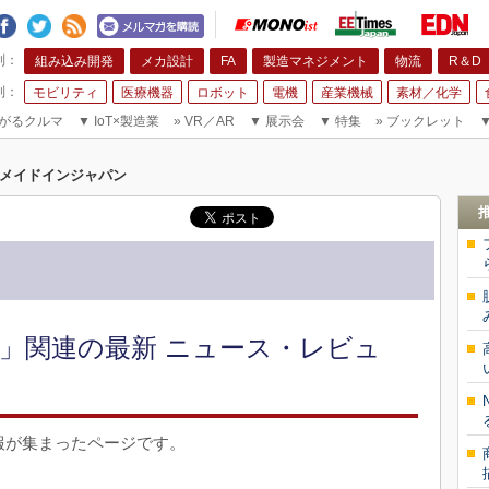
組み込み開発
メカ設計
FA
製造マネジメント
物流
R＆D
モビリティ
医療機器
ロボット
電機
産業機械
素材／化学
がるクルマ
▼
IoT×製造業
»
VR／AR
▼
展示会
▼
特集
»
ブックレット
メイドインジャパン
」関連の最新 ニュース・レビュ
報が集まったページです。