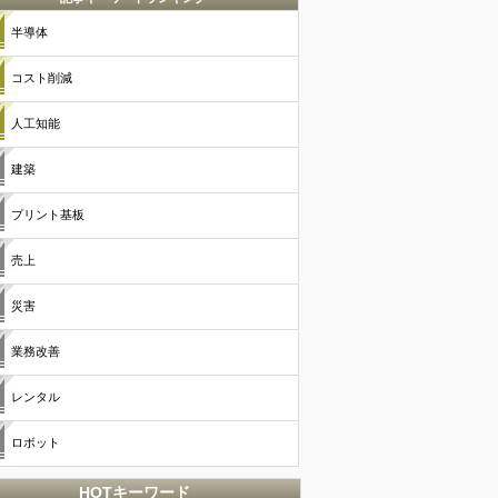
半導体
コスト削減
人工知能
建築
プリント基板
売上
災害
業務改善
レンタル
ロボット
HOTキーワード