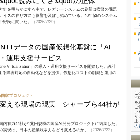
quot;読みにくさ&quot;の正体
方針を明らかにする中で、レガシーシステムの刷新は喫緊の課題
ナイズの在り方にも影響を及ぼし始めている。40年物のシステム
中野氏に聞いた。
（2026/7/29）
NTTデータの国産仮想化基盤に「AI
・運用支援サービス
ne Virtualization」の導入・運用支援サービスを開始した。設計
による障害対応の自動化などを提供。仮想化コストの削減と運用の
こ
の国家プロジェクト
2
を
が変える現場の現実 シャープら44社が
ご
い
か
上
国内有力44社が1兆円規模の国産AI開発プロジェクトに結集した。
の
」の実現は、日本の産業競争力をどう変えるのか。
（2026/7/22）