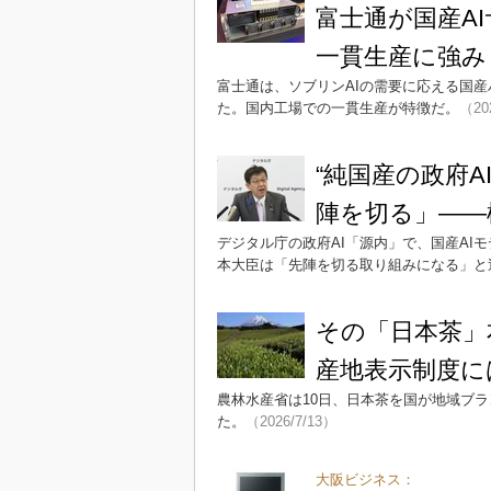
富士通が国産A
一貫生産に強み
富士通は、ソブリンAIの需要に応える国産
た。国内工場での一貫生産が特徴だ。
（20
“純国産の政府A
陣を切る」――
デジタル庁の政府AI「源内」で、国産AIモ
本大臣は「先陣を切る取り組みになる」と
その「日本茶」
産地表示制度に
農林水産省は10日、日本茶を国が地域ブ
た。
（2026/7/13）
大阪ビジネス：