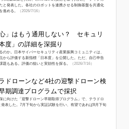
めたと発表した。各社のロボットを連携させる制御基盤を共通化
を進める。
（2026/7/16）
心」はもう通用しない？ セキュリ
本度」の詳細を深掘り
るのか。日本サイバーセキュリティ産業振興コミュニティは、
点から評価する新指標「日本度」を公開した。ただ、自己申告
課題もある。評価の狙いと実効性を探る。
（2026/7/16）
ラドローンなど4社の迎撃ドローン検
早期調達プログラムで採択
保に向けた「迎撃ドローン早期取得プログラム」で、テラドロ
と発表した。7月下旬から実証試験を行い、有望であれば8月下旬