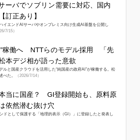
Iサーバでソブリン需要に対応、国内
【訂正あり】
ハイエンドAIサーバやオンプレミス向け生成AI基盤を公開し
26/7/15）
I”稼働へ NTTらのモデル採用 「先
松本デジ相が語った意欲
デルと国産クラウドを活用した“純国産の政府AI”が稼働する。松
述べた。
（2026/7/14）
本当に国産？ GI登録開始も、原料原
は依然潜む抜け穴
ランドとして保護する「地理的表示（GI）」に登録したと発表し