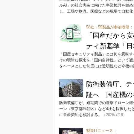
ルAI」の社会実装に向けた事業検討を始
し、工場や物流、医療などの現場で自動化
58社・55製品が参加表明：
「国産だから安
ティ新基準「日
「国産セキュリティ製品」とは何を意味す
その曖昧な概念を「国内自律性」という観
をベースとした制度には透明性など今後の
防衛装備庁、テ
証へ 国産機の
防衛装備庁が、短期間での迎撃ドローン確
ーン（東京都渋谷区）など4社を採択した
に量産契約を検討する。
（2026/7/16）
製造ITニュース：