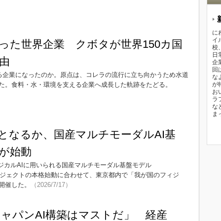
に
イ
った世界企業 クボタが世界150カ国
校
日
由
企
回
れる企業になったのか。原点は、コレラの流行に立ち向かうため水道
な
た。食料・水・環境を支える企業へ成長した軌跡をたどる。
が
お
ラ
な
ま
となるか、国産マルチモーダルAI基
」が始動
ィジカルAIに用いられる国産マルチモーダル基盤モデル
プロジェクトの本格始動に合わせて、東京都内で「我が国のフィジ
開催した。
（2026/7/17）
ジャパンAI構築はマストだ」 経産