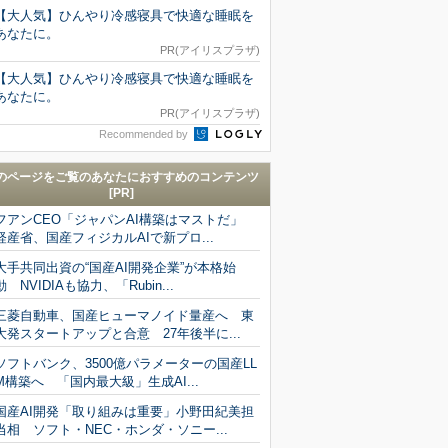
【大人気】ひんやり冷感寝具で快適な睡眠を
あなたに。
PR(アイリスプラザ)
【大人気】ひんやり冷感寝具で快適な睡眠を
あなたに。
PR(アイリスプラザ)
Recommended by
のページをご覧のあなたにおすすめのコンテンツ
[PR]
フアンCEO「ジャパンAI構築はマストだ」
経産省、国産フィジカルAIで新プロ...
大手共同出資の“国産AI開発企業”が本格始
動 NVIDIAも協力、「Rubin...
三菱自動車、国産ヒューマノイド量産へ 東
大発スタートアップと合意 27年後半に...
ソフトバンク、3500億パラメーターの国産LL
M構築へ 「国内最大級」生成AI...
国産AI開発「取り組みは重要」小野田紀美担
当相 ソフト・NEC・ホンダ・ソニー...