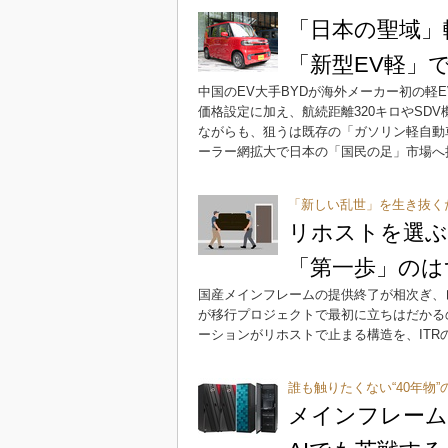
「日本の聖域」
「新型EV軽」
中国のEV大手BYDが海外メーカー初の軽E
価格設定に加え、航続距離320キロやSD
ながらも、狙うは既存の「ガソリン軽自動
ーラー網拡大で日本の「国民の足」市場へ
「新しい乱世」を生き抜く
リホストを選ぶ
「第一歩」のは
国産メインフレームの提供終了が相次ぎ、
が移行プロジェクトで最初に立ちはだかる
ーションがリホストで止まる構造を、ITR
誰も触りたくない“40年物
メインフレーム