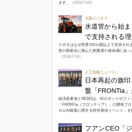
ます。
（2026/7/18）
大阪ビジネス：
水道管から始ま
で支持される理
クボタはなぜ世界150カ国以上で支持さ
管の国産化に挑んだ創業者の使命感にあっ
（2026/7/18）
人工知能ニュース：
日本再起の旗印
盤「FRONTia
経済産業省とNEDOは、AIロボットやフ
「FRONTia（フロンティア）」の開発
カルAI政策に関する対外発信イベント」を
フアンCEO「