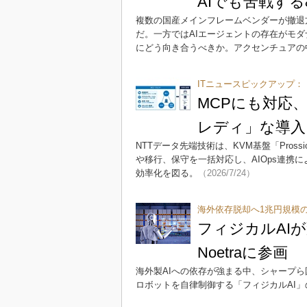
AIでも苦戦する&
複数の国産メインフレームベンダーが撤退
だ。一方ではAIエージェントの存在がモダ
にどう向き合うべきか。アクセンチュアの
ITニュースピックアップ：
MCPにも対応、
レディ」な導入
NTTデータ先端技術は、KVM基盤「Prossio
や移行、保守を一括対応し、AIOps連携
効率化を図る。
（2026/7/24）
海外依存脱却へ1兆円規模
フィジカルAI
Noetraに参画
海外製AIへの依存が強まる中、シャープら
ロボットを自律制御する「フィジカルAI