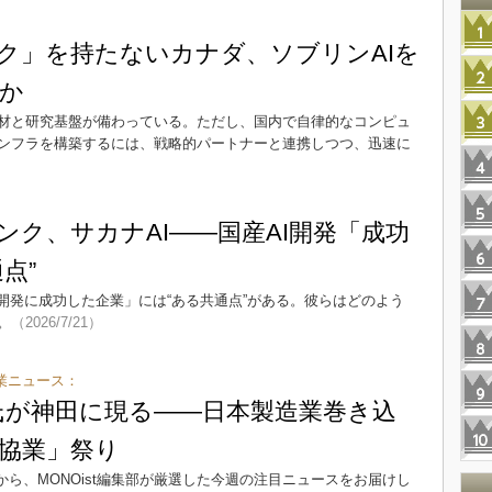
ック」を持たないカナダ、ソブリンAIを
か
人材と研究基盤が備わっている。ただし、国内で自律的なコンピュ
インフラを構築するには、戦略的パートナーと連携しつつ、迅速に
）
ンク、サカナAI――国産AI開発「成功
点”
I開発に成功した企業」には“ある共通点”がある。彼らはどのよう
。
（2026/7/21）
業ニュース：
アン氏が神田に現る――日本製造業巻き込
I協業」祭り
中から、MONOist編集部が厳選した今週の注目ニュースをお届けし