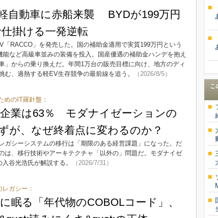
軽自動車に赤船来襲 BYDが199万円
で仕掛ける一発逆転
V「RACCO」を発売した。国の補助金適用で実質199万円という
V機能など高級車並みの装備を投入。国産優遇の補助金ハンデを抱え
車」からの乗り換えだ。年間1万台の販売目標に向け、地方のディ
挑む、過熱する軽EV生存競争の最前線を追う。
（2026/8/5）
こ
ためのIT羅針盤：
企業は63％ モダナイゼーションの
ずが、なぜ終着点に変わるのか？
レガシーシステムの移行は「期限のある経営課題」になった。だ
のは、移行技術やアーキテクチャ「以外の」問題だ。モダナイゼ
の入谷光浩氏が解説する。
（2026/7/31）
”のレガシー：
に眠る「年代物のCOBOLコード」、