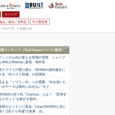
キャリア
食品／薬品／衣料品
中小製造業
▼
メルマガ
»
お知らせ
推奨コンテンツ（
TechTargetジャパン
提供）
フィジカルAIが変える現場の現実 シャープ
ら44社がNoetraに参画：海外依...
脱クラウドの受け皿か NVIDIA×国内連合に
みる「AIコスト削減」の現実味：...
高まる「ソブリンAI」への需要 “AIを使いた
いがデータは国外に出せない”をど...
NVIDIAの切り札「Cosmos」とは？ “思考す
るロボット”を動かす新AI...
商用モビリティに革命 OxaがNVIDIAと共に
描く“2兆ドル市場”の未来：自...