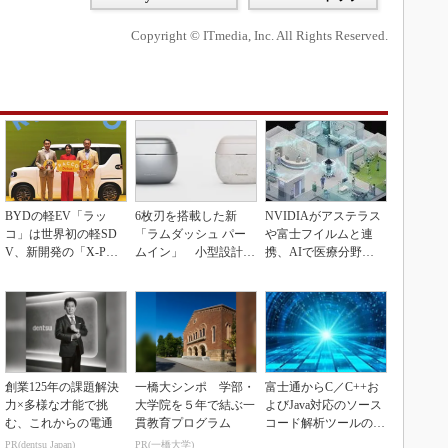
Copyright © ITmedia, Inc. All Rights Reserved.
BYDの軽EV「ラッ
6枚刃を搭載した新
NVIDIAがアステラス
コ」は世界初の軽SD
「ラムダッシュ パー
や富士フイルムと連
V、新開発の「X-PAC
ムイン」 小型設計と
携、AIで医療分野支
K」に電動システ...
意匠性をさらに追求
援へ
創業125年の課題解決
一橋大シンポ 学部・
富士通からC／C++お
力×多様な才能で挑
大学院を５年で結ぶ一
よびJava対応のソース
む、これからの電通
貫教育プログラム
コード解析ツールの資
産を取得
PR(dentsu Japan)
PR(一橋大学)