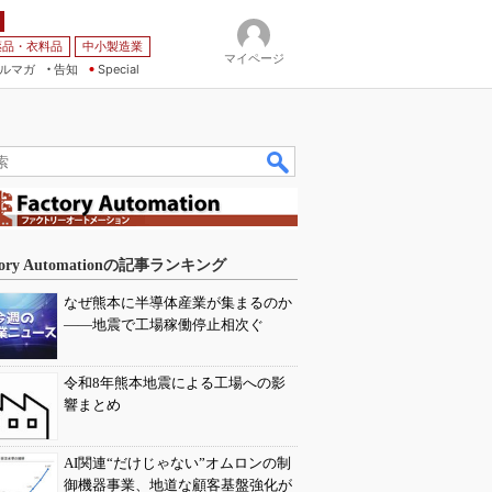
薬品・衣料品
中小製造業
マイページ
ルマガ
告知
Special
tory Automationの記事ランキング
なぜ熊本に半導体産業が集まるのか
――地震で工場稼働停止相次ぐ
令和8年熊本地震による工場への影
響まとめ
AI関連“だけじゃない”オムロンの制
御機器事業、地道な顧客基盤強化が