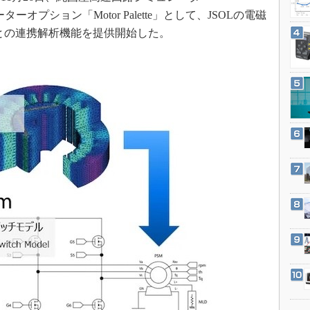
3Dプリンタ
産業オープンネット展
ーオプション「Motor Palette」として、JSOLの電磁
デジタルツインとCAE
」との連携解析機能を提供開始した。
S＆OP
インダストリー4.0
イノベーション
製造業ビッグデータ
メイドインジャパン
植物工場
知財マネジメント
海外生産
グローバル設計・開発
制御セキュリティ
新型コロナへの対応