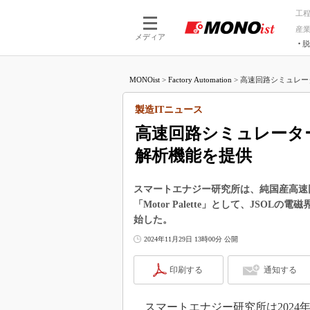
工
産
メディア
脱
つながる技術
AI×技術
MONOist
>
Factory Automation
>
高速回路シミュレー
つながる工場
AI×設備
つながるサービ
Physical
製造ITニュース
高速回路シミュレータ
解析機能を提供
スマートエナジー研究所は、純国産高速回
「Motor Palette」として、JSO
始した。
2024年11月29日 13時00分 公開
印刷する
通知する
スマートエナジー研究所は2024年