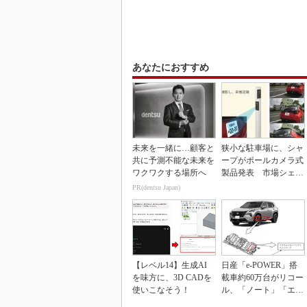
あなたにおすすめ
未来を一緒に…顧客と
狭小な駐車場に、シャ
共に予測不能な未来を
ープがポールカメラ式
ワクワクする場所へ
製品発表 市場シェア
10％目指す
PR(dentsu Japan)
【レベル14】生成AI
日産「e-POWER」搭
を味方に、3D CADを
載車約60万台がリコー
使いこなそう！
ル、「ノート」「エク
ストレイル」な...