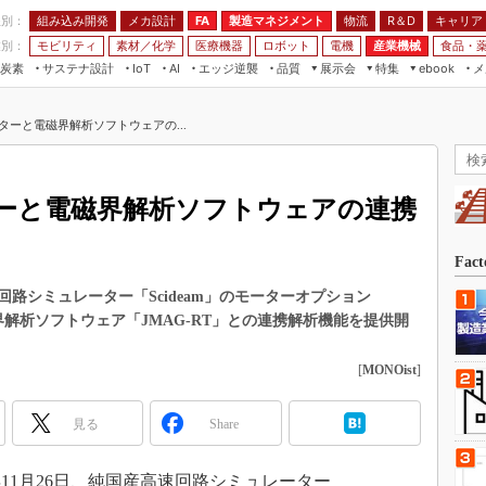
程別：
組み込み開発
メカ設計
製造マネジメント
物流
R＆D
キャリア
FA
業別：
モビリティ
素材／化学
医療機器
ロボット
電機
産業機械
食品・
炭素
サステナ設計
エッジ逆襲
品質
展示会
特集
メ
IoT
AI
ebook
伝承
組み込み開発
CEATEC
読者調査まとめ
編集後記
ターと電磁界解析ソフトウェアの...
JIMTOF
保全
メカ設計
つながるクルマ
組込み/エッジ コンピューティング
ス
 AI
製造マネジメント
5G
展＆IoT/5Gソリューション展
VR／AR
FA
ーと電磁界解析ソフトウェアの連携
IIFES
モビリティ
フィールドサービス
国際ロボット展
素材／化学
FPGA
Fac
ジャパンモビリティショー
組み込み画像技術
路シミュレーター「Scideam」のモーターオプション
TECHNO-FRONTIER
Lの電磁界解析ソフトウェア「JMAG-RT」との連携解析機能を提供開
組み込みモデリング
人テク展
Windows Embedded
[
MONOist
]
スマート工場EXPO
車載ソフト開発
EdgeTech+
見る
Share
ISO26262
日本ものづくりワールド
無償設計ツール
AUTOMOTIVE WORLD
11月26日、純国産高速回路シミュレーター