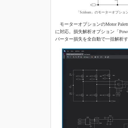
「Scideam」のモーターオプシ
モーターオプションのMotor Pa
に対応。損失解析オプション「Powe
バーター損失を全自動で一括解析