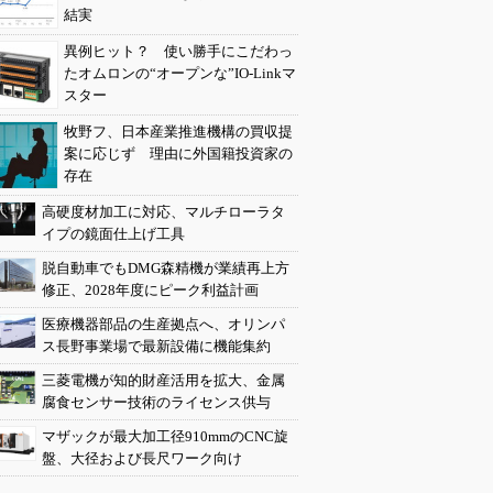
結実
異例ヒット？ 使い勝手にこだわっ
たオムロンの“オープンな”IO-Linkマ
スター
牧野フ、日本産業推進機構の買収提
案に応じず 理由に外国籍投資家の
存在
高硬度材加工に対応、マルチローラタ
イプの鏡面仕上げ工具
脱自動車でもDMG森精機が業績再上方
修正、2028年度にピーク利益計画
医療機器部品の生産拠点へ、オリンパ
ス長野事業場で最新設備に機能集約
三菱電機が知的財産活用を拡大、金属
腐食センサー技術のライセンス供与
マザックが最大加工径910mmのCNC旋
盤、大径および長尺ワーク向け