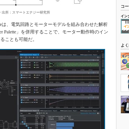
コー
ョン 出所：スマートエナジー研究所
イン
letteは、電気回路とモーターモデルを組み合わせた解析
r Palette」を併用することで、モーター動作時のイン
することも可能だ。
よく