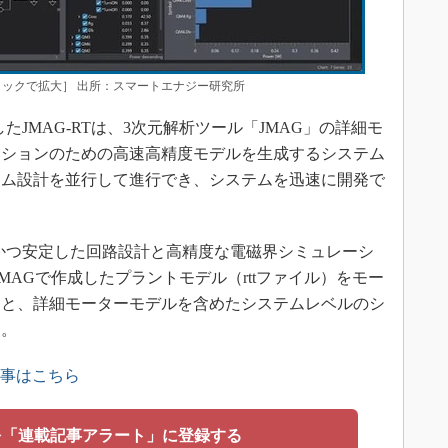
」［クリックで拡大］ 出所：スマートエナジー研究所
開始したJMAG-RTは、3次元解析ツール「JMAG」の詳細モ
ーションのための高速高精度モデルを生成するシステム
テム設計を並行して進行でき、システムを迅速に開発で
速かつ安定した回路設計と高精度な電磁界シミュレーシ
、JMAGで作成したプラントモデル（rttファイル）をモー
ると、詳細モーターモデルを含めたシステムレベルのシ
る。
記事はこちら
を「連載記事アラート」に登録する