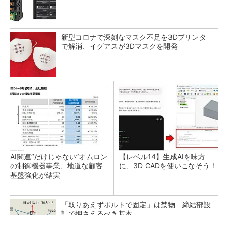
新型コロナで深刻なマスク不足を3Dプリンタ
で解消、イグアスが3Dマスクを開発
AI関連“だけじゃない”オムロン
【レベル14】生成AIを味方
の制御機器事業、地道な顧客
に、3D CADを使いこなそう！
基盤強化が結実
「取りあえずボルトで固定」は禁物 締結部設
計で押さえるべき基本