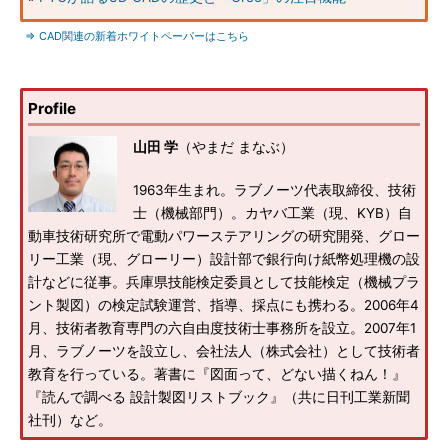
⇒ CAD関連の新着ホワイトペーパーはこちら
Profile
山田 学
（やまだ まなぶ）
1963年生まれ。ラブノーツ代表取締役、技術
士（機械部門）。カヤバ工業（現、KYB）自
動車技術研究所で電動パワーステアリングの研究開発、グロー
リー工業（現、グローリー）設計部で銀行向け紙幣処理機の設
計などに従事。兵庫県技能検定委員として技能検定（機械プラ
ント製図）の検定試験運営、指導、採点にも携わる。2006年4
月、技術者教育専門の六自由度技術士事務所を設立。2007年1
月、ラブノーツを設立し、会社法人（株式会社）として技術者
教育を行っている。著書に『図面って、どない描くねん！』
『読んで調べる 設計製図リストブック』（共に日刊工業新聞
社刊）など。