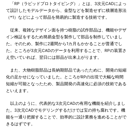
「RP（ラピッドプロトタイピング）」とは、3次元CADによっ
て設計したモデルデータから、金型などを製造せずに積層造形法
（*1）などによって部品を簡易的に製造する技術です。
従来、複雑なデザイン面を持つ樹脂の試作部品は、機能やデザ
イン検証をするため簡易金型を製作して部品を制作していまし
た。そのため、製作に2週間から1カ月もかかることが普通でし
た。ところが3次元CADのデータを利用することで、RPの装置さ
え空いていれば、翌日には部品が出来上がります。
また、大物樹脂部品は長納期部品であったために、開発の短縮
化の足かせになっていました。ところがRPの出現で大幅な時間
短縮が可能となったため、製品開発の高速化に必須の技術である
といえます。
以上のように、代表的な3次元CADの有用な機能を紹介しまし
た。3次元CADでモデリングするだけでは宝の持ち腐れです。機
能を一通り把握することで、効率的に設計業務を進めることがで
きるはずです。