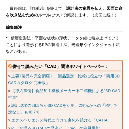
最終回は、詳細設計を終えて、
設計者の意思を伝え、図面に命
を吹き込むためのルール
について解説します。（次回に続く）
編集部注
*1 積層造形法：平面な板状の形状データを縦に積み上げていく
ことにより造形するRPの製造手法。光造形やインクジェット法
などがある。
◎
併せて読みたい「CAD」関連ホワイトペーパー：
»
主要7製品を完全網羅！ 製品選定・比較に役立つ「商用3D
CADカタログ 完全版」
»
【導入事例】食品加工機械メーカー不二精機による“3D CAD
推進”
»
設計現場の56.5％が3D CADを活用、2次元からの「移行予
定なし」も16.7％
»
エクスペリエンス時代に向けて進化を続ける「CATIA」
»
PTCが語る3D CADの歴史と「Creo」の注目機能