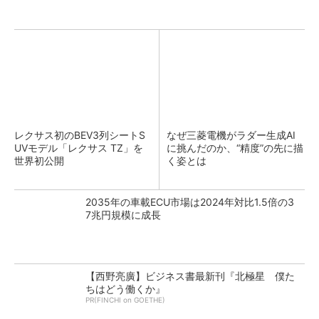
レクサス初のBEV3列シートS
なぜ三菱電機がラダー生成AI
UVモデル「レクサス TZ」を
に挑んだのか、“精度”の先に描
世界初公開
く姿とは
2035年の車載ECU市場は2024年対比1.5倍の3
7兆円規模に成長
【西野亮廣】ビジネス書最新刊『北極星 僕た
ちはどう働くか』
PR(FINCHI on GOETHE)