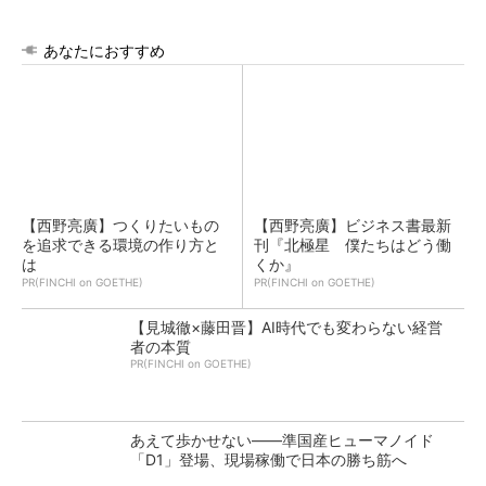
あなたにおすすめ
【西野亮廣】つくりたいもの
【西野亮廣】ビジネス書最新
を追求できる環境の作り方と
刊『北極星 僕たちはどう働
は
くか』
PR(FINCHI on GOETHE)
PR(FINCHI on GOETHE)
【見城徹×藤田晋】AI時代でも変わらない経営
者の本質
PR(FINCHI on GOETHE)
あえて歩かせない――準国産ヒューマノイド
「D1」登場、現場稼働で日本の勝ち筋へ