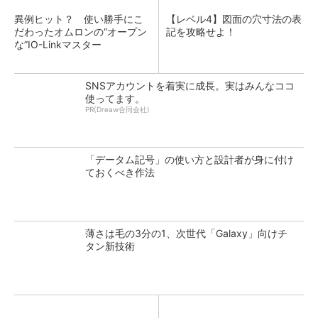
異例ヒット？ 使い勝手にこ
【レベル4】図面の穴寸法の表
だわったオムロンの“オープン
記を攻略せよ！
な”IO-Linkマスター
SNSアカウントを着実に成長。実はみんなココ
使ってます。
PR(Dreaw合同会社)
「データム記号」の使い方と設計者が身に付け
ておくべき作法
薄さは毛の3分の1、次世代「Galaxy」向けチ
タン新技術