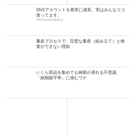
SNSアカウントを着実に成長。実はみんなココ
使ってます。
PR(Dreaw合同会社)
量産プロセスで、完璧な量産（組み立て）と検
査ができない理由
いくら部品を集めても納期が遅れる不思議、
「納期順守率」に潜むワナ