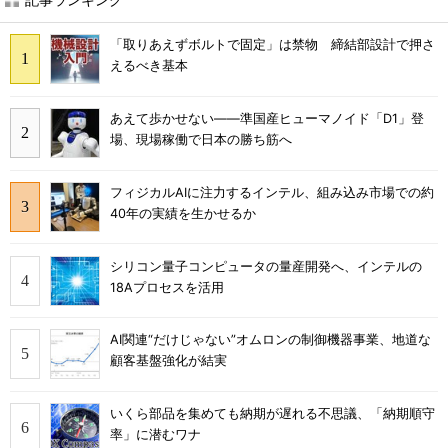
「取りあえずボルトで固定」は禁物 締結部設計で押さ
えるべき基本
あえて歩かせない――準国産ヒューマノイド「D1」登
場、現場稼働で日本の勝ち筋へ
フィジカルAIに注力するインテル、組み込み市場での約
40年の実績を生かせるか
シリコン量子コンピュータの量産開発へ、インテルの
18Aプロセスを活用
AI関連“だけじゃない”オムロンの制御機器事業、地道な
顧客基盤強化が結実
いくら部品を集めても納期が遅れる不思議、「納期順守
率」に潜むワナ