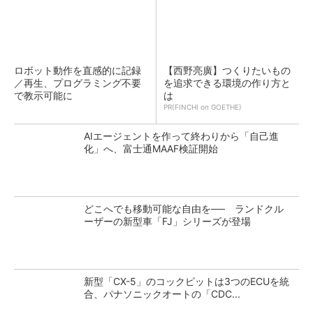
ロボット動作を直感的に記録
【西野亮廣】つくりたいもの
／再生、プログラミング不要
を追求できる環境の作り方と
で教示可能に
は
PR(FINCHI on GOETHE)
AIエージェントを作って終わりから「自己進
化」へ、富士通MAAF検証開始
どこへでも移動可能な自由を── ランドクル
ーザーの新型車「FJ」シリーズが登場
新型「CX-5」のコックピットは3つのECUを統
合、パナソニックオートの「CDC...