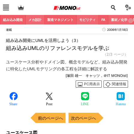
組み込み開発
メカ設計
製造マネジメント
モビリティ
FA
素材／化学
連載
2006年1月18日
組み込み開発にUMLを活用しよう（3）
組み込みUMLのリファレンスモデルを学ぶ
（2/3 ページ）
ユースケース分析やドメイン図、概念モデルなど、組み込み開発
に特化したUMLモデリングの各工程を詳細に解説する
[塚田 雄一 キャッツ，＠IT MONOist]
PC用表示
関連情報
Share
Post
LINE
Hatena
前のページへ
次のページへ
ユースケース図